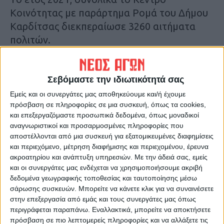
Κοινότητας με παράρτημα Ρομά του Δήμου
Καρδίτσας διεκπεραίωσε 3260 αιτήματα
πολιτών.
Αναλυτικά:
Σεβόμαστε την ιδιωτικότητά σας
Το Κέντρο Κοινότητας διεκπεραίωσε
2278
Εμείς και οι συνεργάτες μας αποθηκεύουμε και/ή έχουμε
αιτήματα
του εκ των οποίων τα 1053
πρόσβαση σε πληροφορίες σε μια συσκευή, όπως τα cookies,
και επεξεργαζόμαστε προσωπικά δεδομένα, όπως μοναδικοί
αφορούσαν άνδρες και τα 1225 γυναίκες,
αναγνωριστικοί και προσαρμοσμένες πληροφορίες που
ενώ το Παράρτημα Ρομά διεκπεραίωσε 982
αποστέλλονται από μια συσκευή για εξατομικευμένες διαφημίσεις
αιτήματα του ωφελούμενου πληθυσμού
και περιεχόμενο, μέτρηση διαφήμισης και περιεχομένου, έρευνα
ακροατηρίου και ανάπτυξη υπηρεσιών.
Με την άδειά σας, εμείς
Ρομά εκ των οποίων τα 482 αφορούσαν
και οι συνεργάτες μας ενδέχεται να χρησιμοποιήσουμε ακριβή
άνδρες και τα 500 γυναίκες
δεδομένα γεωγραφικής τοποθεσίας και ταυτοποίησης μέσω
σάρωσης συσκευών. Μπορείτε να κάνετε κλικ για να συναινέσετε
Στο Κέντρο Κοινότητας με Παράρτημα Ρομά
στην επεξεργασία από εμάς και τους συνεργάτες μας όπως
περιγράφεται παραπάνω. Εναλλακτικά, μπορείτε να αποκτήσετε
το 2021, απευθύνθηκαν 461 νέοι
πρόσβαση σε πιο λεπτομερείς πληροφορίες και να αλλάξετε τις