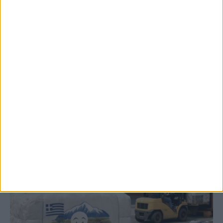
2,3 εκατ. ευρώ για τη φοιτητική στέγη στο
Πανεπιστήμιο Θεσσαλίας
ΚΑΡΔΙΤΣΑ