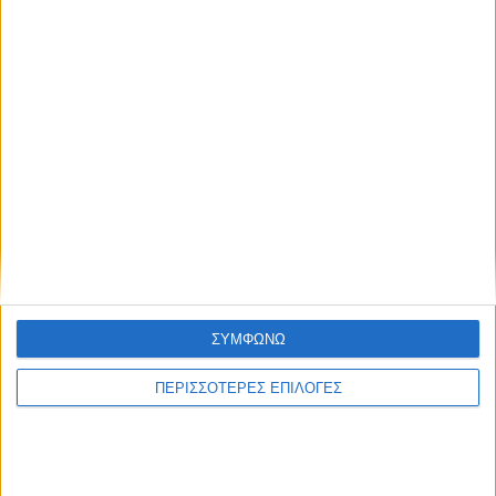
ΚΑΡΔΙΤΣΑ
Σύλληψη στην Καρδίτσα για κλοπή
ΣΥΜΦΩΝΩ
ηλεκτρικής ενέργειας
ΠΕΡΙΣΣΟΤΕΡΕΣ ΕΠΙΛΟΓΕΣ