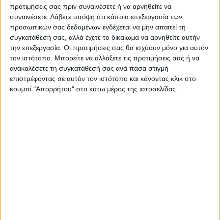
ωφελούμενοι ενώ από την αρχή της
προτιμήσεις σας πριν συναινέσετε ή να αρνηθείτε να
λειτουργίας της, η δομή έχει 5.153
συναινέσετε.
Λάβετε υπόψη ότι κάποια επεξεργασία των
προσωπικών σας δεδομένων ενδέχεται να μην απαιτεί τη
ωφελούμενους.
συγκατάθεσή σας, αλλά έχετε το δικαίωμα να αρνηθείτε αυτήν
την επεξεργασία. Οι προτιμήσεις σας θα ισχύουν μόνο για αυτόν
Στο έτος αναφοράς έγιναν 39 παραπομπές
τον ιστότοπο. Μπορείτε να αλλάξετε τις προτιμήσεις σας ή να
σε άλλες κοινωνικές δομές από τις οποίες 30
ανακαλέσετε τη συγκατάθεσή σας ανά πάσα στιγμή
επιστρέφοντας σε αυτόν τον ιστότοπο και κάνοντας κλικ στο
από το Κέντρο Κοινότητας και 9 από το
κουμπί "Απορρήτου" στο κάτω μέρος της ιστοσελίδας.
Παράρτημα Ρομά.
Στο πλαίσιο της διασύνδεσης και δικτύωσης
με άλλους φορείς και υπηρεσίες που
εμπλέκονται στην παροχή κοινωνικών
υπηρεσιών και υπηρεσιών προώθησης στην
απασχόληση, το Κέντρο Κοινότητας με
Παράρτημα Ρομά του Δήμου μας
πραγματοποίησε συνολικά 20 συναντήσεις.
Σκοπός των συγκεκριμένων συναντήσεων