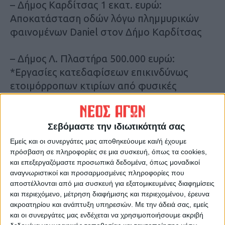
– Δήμος Καρδίτσας 1 εκατ. ευρώ:
Αποκατάσταση οδών λόγω πλημμυρικών
φαινομένων Daniel στον Δήμο Καρδίτσας
– Δήμος Λ. Πλαστήρα 500.000 ευρώ:
*Εργασίες κατεδαφίσεων επικινδύνως
ετοιμόρροπων κτιρίων από φυσικές
καταστροφές *Ασφαλτοστρώσεις στο
εσωτερικό οδικό δίκτυο των οικισμών του
Δήμου
Σεβόμαστε την ιδιωτικότητά σας
*Μελέτες διευθέτησης ομβρίων υδάτων
Εμείς και οι συνεργάτες μας αποθηκεύουμε και/ή έχουμε
πρόσβαση σε πληροφορίες σε μια συσκευή, όπως τα cookies,
στους οικισμούς του Δήμου
και επεξεργαζόμαστε προσωπικά δεδομένα, όπως μοναδικοί
* Αποκαταστάσεις ζημιών σε γεφύρια,
αναγνωριστικοί και προσαρμοσμένες πληροφορίες που
τεχνικά, τοιχία αντιστήριξης, δρόμους,
αποστέλλονται από μια συσκευή για εξατομικευμένες διαφημίσεις
αντιστήριξη πρανών, διευθέτηση ρεμάτων,
και περιεχόμενο, μέτρηση διαφήμισης και περιεχομένου, έρευνα
ακροατηρίου και ανάπτυξη υπηρεσιών.
Με την άδειά σας, εμείς
τάφρους, μονοπάτια
και οι συνεργάτες μας ενδέχεται να χρησιμοποιήσουμε ακριβή