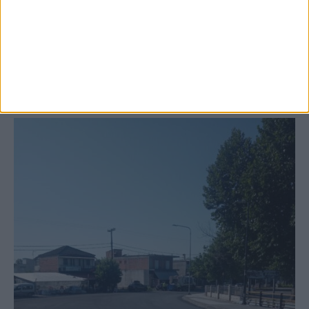
Ξεκινά η κατεδάφιση ετοιμόρροπων
κτιρίων σε Αγναντερό και Ριζοβούνι
ΚΑΡΔΙΤΣΑ