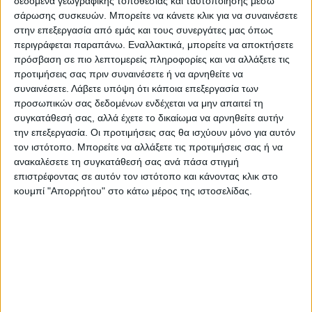
δεδομένα γεωγραφικής τοποθεσίας και ταυτοποίησης μέσω
– Δήμος Μουζακίου 1 εκατ. Ευρώ:
σάρωσης συσκευών. Μπορείτε να κάνετε κλικ για να συναινέσετε
Μισθώσεις μηχανημάτων, αποκαταστάσεις
στην επεξεργασία από εμάς και τους συνεργάτες μας όπως
περιγράφεται παραπάνω. Εναλλακτικά, μπορείτε να αποκτήσετε
οδικού δικτύου, κατεδαφίσεις κτιρίων λόγω
πρόσβαση σε πιο λεπτομερείς πληροφορίες και να αλλάξετε τις
Daniel, καθαρισμοί καναλιών άρδευσης,
προτιμήσεις σας πριν συναινέσετε ή να αρνηθείτε να
προμήθεια χαλικιών 3Α για αποκαταστάσεις
συναινέσετε.
Λάβετε υπόψη ότι κάποια επεξεργασία των
προσωπικών σας δεδομένων ενδέχεται να μην απαιτεί τη
δρόμων, αποκαταστάσεις αγροτικής
συγκατάθεσή σας, αλλά έχετε το δικαίωμα να αρνηθείτε αυτήν
οδοποιίας, προμήθεια σωλήνων άρδευσης,
την επεξεργασία. Οι προτιμήσεις σας θα ισχύουν μόνο για αυτόν
καθαρισμοί αγωγών ομβρίων, πρόσληψη
τον ιστότοπο. Μπορείτε να αλλάξετε τις προτιμήσεις σας ή να
εκτάκτου προσωπικού λόγω Daniel,
ανακαλέσετε τη συγκατάθεσή σας ανά πάσα στιγμή
επιστρέφοντας σε αυτόν τον ιστότοπο και κάνοντας κλικ στο
χαρτογράφηση και αποτύπωση ομβρίων
κουμπί "Απορρήτου" στο κάτω μέρος της ιστοσελίδας.
υδάτων Δήμου Μουζακίου μετά την
καταστροφή Daniel
Τελευταίες Ειδήσεις Σήμερα
Ακολούθησε την εφημερίδα ΝΕΟΣ