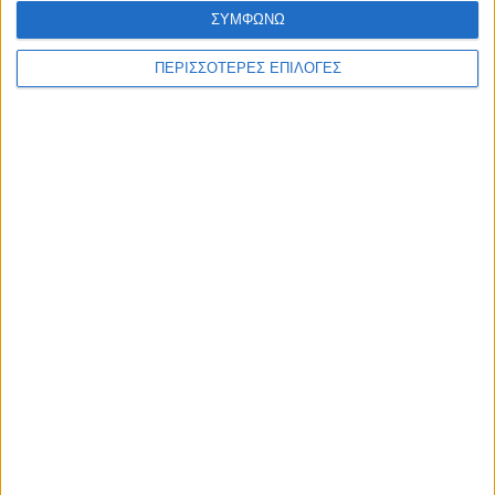
ΣΥΜΦΩΝΩ
ΠΕΡΙΣΣΟΤΕΡΕΣ ΕΠΙΛΟΓΕΣ
ΚΑΡΔΙΤΣΑ
Ολοκληρώθηκε η ασφαλτόστρωση σε
τμήματα των Σοφάδων
ΘΕΣΣΑΛΙΑ FM