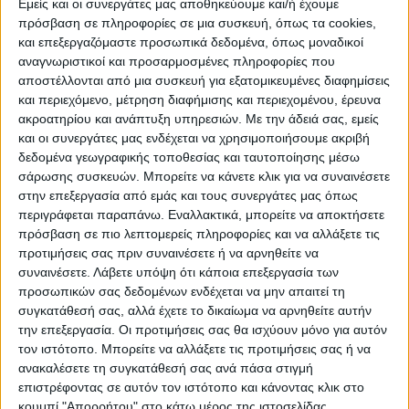
Εμείς και οι συνεργάτες μας αποθηκεύουμε και/ή έχουμε
από τα λασπόνερα. Τα νερά είχαν
πρόσβαση σε πληροφορίες σε μια συσκευή, όπως τα cookies,
σχηματίσει μία απέραντη λίμνη όπου το
και επεξεργαζόμαστε προσωπικά δεδομένα, όπως μοναδικοί
αναγνωριστικοί και προσαρμοσμένες πληροφορίες που
βάθος έφθανε ακόμη και τα τρία μέτρα.
αποστέλλονται από μια συσκευή για εξατομικευμένες διαφημίσεις
και περιεχόμενο, μέτρηση διαφήμισης και περιεχομένου, έρευνα
Ενδεικτό της κατάστασης που επικρατούσε
ακροατηρίου και ανάπτυξη υπηρεσιών.
Με την άδειά σας, εμείς
και οι συνεργάτες μας ενδέχεται να χρησιμοποιήσουμε ακριβή
ήταν πως οι κάτοικοι προσέγγιζαν το χωριό
δεδομένα γεωγραφικής τοποθεσίας και ταυτοποίησης μέσω
όπου φαινόταν μόνο οι στέγες των σπιτιών
σάρωσης συσκευών. Μπορείτε να κάνετε κλικ για να συναινέσετε
με βάρκες. Παρόμοια κατάσταση και στο
στην επεξεργασία από εμάς και τους συνεργάτες μας όπως
Βλοχό με την Πυροσβεστική να απεγλωβίζει
περιγράφεται παραπάνω. Εναλλακτικά, μπορείτε να αποκτήσετε
πρόσβαση σε πιο λεπτομερείς πληροφορίες και να αλλάξετε τις
40 άτομα από τα σπίτια τους. Οι τότε
προτιμήσεις σας πριν συναινέσετε ή να αρνηθείτε να
τοπικές αρχές είχαν αναγκαστεί να σπάσουν
συναινέσετε.
Λάβετε υπόψη ότι κάποια επεξεργασία των
το οδόστρωμα σε αρκετά σημεία στο
προσωπικών σας δεδομένων ενδέχεται να μην απαιτεί τη
συγκατάθεσή σας, αλλά έχετε το δικαίωμα να αρνηθείτε αυτήν
επαρχιακό δίκτυο στον Κάμπο, στον
την επεξεργασία. Οι προτιμήσεις σας θα ισχύουν μόνο για αυτόν
Κοσκινά, τη Μαραθέα, το Μάρκο, για να
τον ιστότοπο. Μπορείτε να αλλάξετε τις προτιμήσεις σας ή να
δώσουν διέξοδο στα νερά που σχημάτιζαν
ανακαλέσετε τη συγκατάθεσή σας ανά πάσα στιγμή
μία τεράστια λίμνη. Κόποι μιας ολόκληρης
επιστρέφοντας σε αυτόν τον ιστότοπο και κάνοντας κλικ στο
κουμπί "Απορρήτου" στο κάτω μέρος της ιστοσελίδας.