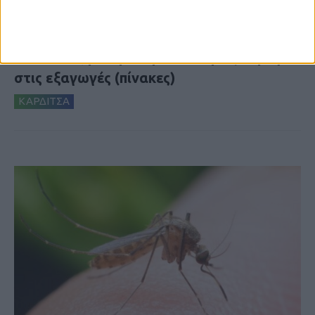
7 Αυγούστου 2026, 10:52 πμ
Θετικό το εμπορικό ισοζύγιο στη
Θεσσαλία, με την Καρδίτσα όμως ουραγό
στις εξαγωγές (πίνακες)
ΚΑΡΔΙΤΣΑ