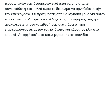
προσωπικών σας δεδομένων ενδέχεται να μην απαιτεί τη
συγκατάθεσή σας, αλλά έχετε το δικαίωμα να αρνηθείτε αυτήν
την επεξεργασία. Οι προτιμήσεις σας θα ισχύουν μόνο για αυτόν
τον ιστότοπο. Μπορείτε να αλλάξετε τις προτιμήσεις σας ή να
ΝΕΟΣ ΑΓΩΝ
ανακαλέσετε τη συγκατάθεσή σας ανά πάσα στιγμή
https://neosagon.gr
επιστρέφοντας σε αυτόν τον ιστότοπο και κάνοντας κλικ στο
Η Αρχαιότερη Καθημερινή Πρωινή Εφημερίδα της Καρδίτσας
κουμπί "Απορρήτου" στο κάτω μέρος της ιστοσελίδας.
ΠΑΡΟΜΟΙΑ ΑΡΘΡΑ