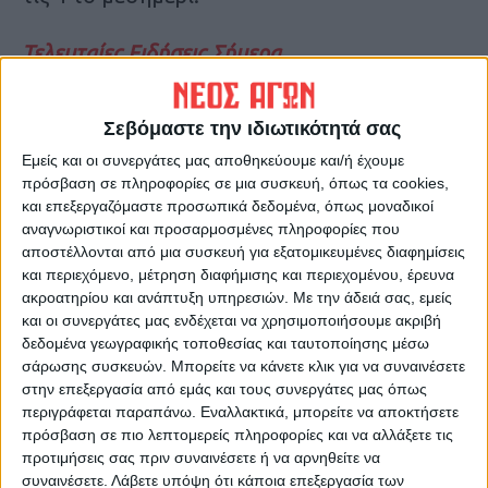
Τελευταίες Ειδήσεις Σήμερα
Σεβόμαστε την ιδιωτικότητά σας
Ακολούθησε την εφημερίδα ΝΕΟΣ
ΑΓΩΝ στο Google News!
Εμείς και οι συνεργάτες μας αποθηκεύουμε και/ή έχουμε
πρόσβαση σε πληροφορίες σε μια συσκευή, όπως τα cookies,
Όλες οι εξελίξεις στην περιοχή της
και επεξεργαζόμαστε προσωπικά δεδομένα, όπως μοναδικοί
Καρδίτσας και ευρύτερα της Θεσσαλίας
αναγνωριστικοί και προσαρμοσμένες πληροφορίες που
αποστέλλονται από μια συσκευή για εξατομικευμένες διαφημίσεις
και περιεχόμενο, μέτρηση διαφήμισης και περιεχομένου, έρευνα
ΠΡΟΗΓΟΥΜΕΝΟ ΑΡΘΡΟ
ΕΠΟΜΕΝΟ ΑΡΘΡΟ
ακροατηρίου και ανάπτυξη υπηρεσιών.
Με την άδειά σας, εμείς
Επίτιμος διδάκτωρ του
Επεισόδια και διακοπές στον
και οι συνεργάτες μας ενδέχεται να χρησιμοποιήσουμε ακριβή
πανεπιστημίου Θράκης ο
τελικό Παναθηναϊκός - ΠΑΟΚ
δεδομένα γεωγραφικής τοποθεσίας και ταυτοποίησης μέσω
θρυλικός Ρεχάγκελ! - video
στο ΟΑΚΑ!
σάρωσης συσκευών. Μπορείτε να κάνετε κλικ για να συναινέσετε
στην επεξεργασία από εμάς και τους συνεργάτες μας όπως
περιγράφεται παραπάνω. Εναλλακτικά, μπορείτε να αποκτήσετε
πρόσβαση σε πιο λεπτομερείς πληροφορίες και να αλλάξετε τις
προτιμήσεις σας πριν συναινέσετε ή να αρνηθείτε να
συναινέσετε.
Λάβετε υπόψη ότι κάποια επεξεργασία των