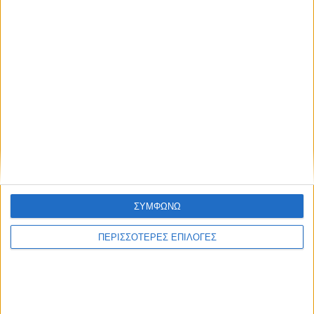
ΣΥΜΦΩΝΩ
ΠΕΡΙΣΣΟΤΕΡΕΣ ΕΠΙΛΟΓΕΣ
UNCATEGORIZED
Οι Καρδιτσιώτες και η Αναγέννηση