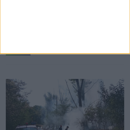
5 Αυγούστου 2026, 6:14 μμ
Παρανάλωμα του πυρός έγινε ΙΧ έξω από
το Μορφοβούνι, έσπευσε η Πυροσβεστική
(ΦΩΤΟ)
ΚΑΡΔΙΤΣΑ