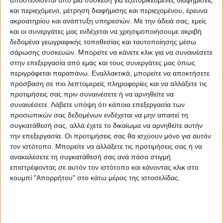
κατάφερε να αγωνιστεί όντας με πυρετό και
και περιεχόμενο, μέτρηση διαφήμισης και περιεχομένου, έρευνα
έδωσε ραντεβού για το Πανευρωπαϊκό
ακροατηρίου και ανάπτυξη υπηρεσιών.
Με την άδειά σας, εμείς
Πρωτάθλημα που θα γίνει σε λίγες ημέρες
και οι συνεργάτες μας ενδέχεται να χρησιμοποιήσουμε ακριβή
στο Μόναχο.
δεδομένα γεωγραφικής τοποθεσίας και ταυτοποίησης μέσω
σάρωσης συσκευών. Μπορείτε να κάνετε κλικ για να συναινέσετε
στην επεξεργασία από εμάς και τους συνεργάτες μας όπως
Εμείς, συγχαίρουμε θερμά και αυτό το παιδί
περιγράφεται παραπάνω. Εναλλακτικά, μπορείτε να αποκτήσετε
που πρώτα άνοιξε το δρόμο για μεγάλες
πρόσβαση σε πιο λεπτομερείς πληροφορίες και να αλλάξετε τις
προτιμήσεις σας πριν συναινέσετε ή να αρνηθείτε να
στιγμές στο Ελληνικό βάδην, που είναι
συναινέσετε.
Λάβετε υπόψη ότι κάποια επεξεργασία των
σταθερά στην πρώτη θέση της Ελλάδος και
προσωπικών σας δεδομένων ενδέχεται να μην απαιτεί τη
δεν σταματά να δίνει το παρών σε
συγκατάθεσή σας, αλλά έχετε το δικαίωμα να αρνηθείτε αυτήν
κορυφαίες διεθνείς διοργανώσεις.
την επεξεργασία. Οι προτιμήσεις σας θα ισχύουν μόνο για αυτόν
τον ιστότοπο. Μπορείτε να αλλάξετε τις προτιμήσεις σας ή να
ανακαλέσετε τη συγκατάθεσή σας ανά πάσα στιγμή
Το χρυσό μετάλλιο κατέκτησε ο Ιταλός
επιστρέφοντας σε αυτόν τον ιστότοπο και κάνοντας κλικ στο
Stano, ο οποίος νίκησε κυριολεκτικά στα
κουμπί "Απορρήτου" στο κάτω μέρος της ιστοσελίδας.
τελευταία μέτρα τον αντίπαλό του, τον
Ιάπωνα Kawano σε ένα συγκλονιστικό φίνις.