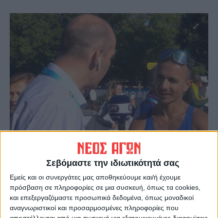
Σεβόμαστε την ιδιωτικότητά σας
Ο Αλέξανδρος Παπαμιχαήλ, λίγο μετά τον τερματισμό του στις δηλώσεις που έκανε
στην κρατική τηλεόραση που καλύπτει το παγκόσμιο πρωτάθλημα του Ορεγκον…
Εμείς και οι συνεργάτες μας αποθηκεύουμε και/ή έχουμε
πρόσβαση σε πληροφορίες σε μια συσκευή, όπως τα cookies,
Στις δηλώσεις του τόνισε πως είναι
και επεξεργαζόμαστε προσωπικά δεδομένα, όπως μοναδικοί
ικανοποιημένος από το γεγονός ότι
αναγνωριστικοί και προσαρμοσμένες πληροφορίες που
αποστέλλονται από μια συσκευή για εξατομικευμένες διαφημίσεις