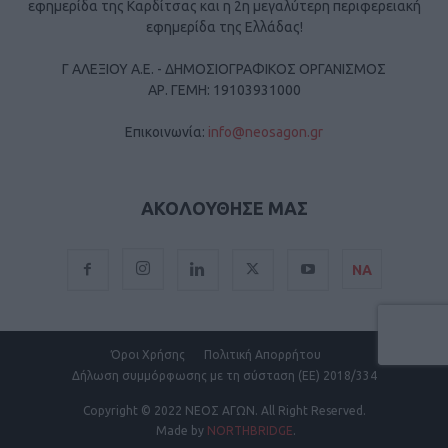
εφημερίδα της Καρδίτσας και η 2η μεγαλύτερη περιφερειακή
εφημερίδα της Ελλάδας!
Γ ΑΛΕΞΙΟΥ Α.Ε. - ΔΗΜΟΣΙΟΓΡΑΦΙΚΟΣ ΟΡΓΑΝΙΣΜΟΣ
ΑΡ. ΓΕΜΗ: 19103931000
Επικοινωνία:
info@neosagon.gr
ΑΚΟΛΟΥΘΗΣΕ ΜΑΣ
ΝΑ
Όροι Χρήσης
Πολιτική Απορρήτου
Δήλωση συμμόρφωσης με τη σύσταση (ΕΕ) 2018/334
Copyright
© 2022 ΝΕΟΣ ΑΓΩΝ.
All Right Reserved.
Made by
NORTHBRIDGE
.