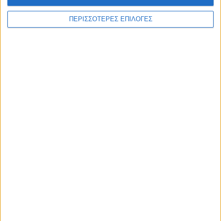
ΠΕΡΙΣΣΟΤΕΡΕΣ ΕΠΙΛΟΓΕΣ
WEB TV
Στιγμές χαλάρωσης στο Plastiras Lake
Festival 2026