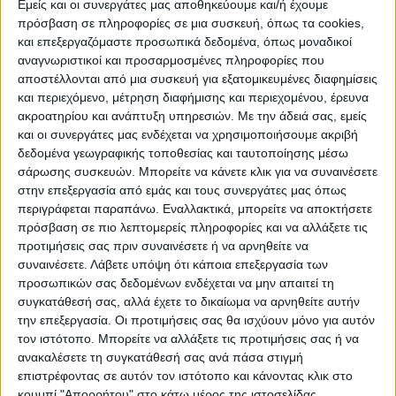
Εμείς και οι συνεργάτες μας αποθηκεύουμε και/ή έχουμε
πρόσβαση σε πληροφορίες σε μια συσκευή, όπως τα cookies,
και επεξεργαζόμαστε προσωπικά δεδομένα, όπως μοναδικοί
αναγνωριστικοί και προσαρμοσμένες πληροφορίες που
αποστέλλονται από μια συσκευή για εξατομικευμένες διαφημίσεις
WEB TV
και περιεχόμενο, μέτρηση διαφήμισης και περιεχομένου, έρευνα
ακροατηρίου και ανάπτυξη υπηρεσιών.
Με την άδειά σας, εμείς
Προετοιμασία Δόξας Μασχολουρίου
και οι συνεργάτες μας ενδέχεται να χρησιμοποιήσουμε ακριβή
δεδομένα γεωγραφικής τοποθεσίας και ταυτοποίησης μέσω
σάρωσης συσκευών. Μπορείτε να κάνετε κλικ για να συναινέσετε
στην επεξεργασία από εμάς και τους συνεργάτες μας όπως
περιγράφεται παραπάνω. Εναλλακτικά, μπορείτε να αποκτήσετε
πρόσβαση σε πιο λεπτομερείς πληροφορίες και να αλλάξετε τις
προτιμήσεις σας πριν συναινέσετε ή να αρνηθείτε να
συναινέσετε.
Λάβετε υπόψη ότι κάποια επεξεργασία των
προσωπικών σας δεδομένων ενδέχεται να μην απαιτεί τη
συγκατάθεσή σας, αλλά έχετε το δικαίωμα να αρνηθείτε αυτήν
την επεξεργασία. Οι προτιμήσεις σας θα ισχύουν μόνο για αυτόν
τον ιστότοπο. Μπορείτε να αλλάξετε τις προτιμήσεις σας ή να
ανακαλέσετε τη συγκατάθεσή σας ανά πάσα στιγμή
επιστρέφοντας σε αυτόν τον ιστότοπο και κάνοντας κλικ στο
κουμπί "Απορρήτου" στο κάτω μέρος της ιστοσελίδας.