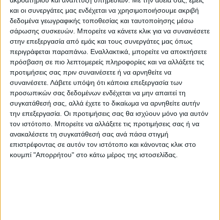
και το πίστευαν. Τους πολλούς γιατί υπήρχαν
και οι συνεργάτες μας ενδέχεται να χρησιμοποιήσουμε ακριβή
και κάποιοι που δεν μας θεωρούσαν φαβορί.
δεδομένα γεωγραφικής τοποθεσίας και ταυτοποίησης μέσω
σάρωσης συσκευών. Μπορείτε να κάνετε κλικ για να συναινέσετε
στην επεξεργασία από εμάς και τους συνεργάτες μας όπως
Είμαι ένας άνθρωπος που θέλω να δώσω πίσω
περιγράφεται παραπάνω. Εναλλακτικά, μπορείτε να αποκτήσετε
ό,τι μου έδωσε η ΑΕΚ. Δεν ξέρω αν τα έχω
πρόσβαση σε πιο λεπτομερείς πληροφορίες και να αλλάξετε τις
προτιμήσεις σας πριν συναινέσετε ή να αρνηθείτε να
καταφέρει. Αλλά είμαι υπερήφανος.Για όλα
συναινέσετε.
Λάβετε υπόψη ότι κάποια επεξεργασία των
αυτά που έχω καταφέρει με την ΑΕΚ. Οταν
προσωπικών σας δεδομένων ενδέχεται να μην απαιτεί τη
άφησα το περιβραχιόνιο του αρχηγού ήταν
συγκατάθεσή σας, αλλά έχετε το δικαίωμα να αρνηθείτε αυτήν
δική μου απόφαση, αλλά στα αποδυτήρια κάθε
την επεξεργασία. Οι προτιμήσεις σας θα ισχύουν μόνο για αυτόν
τον ιστότοπο. Μπορείτε να αλλάξετε τις προτιμήσεις σας ή να
μέρα ένιωθα αρχηγός. Ο,τι ονειρευόμουν από
ανακαλέσετε τη συγκατάθεσή σας ανά πάσα στιγμή
μικρός μου τα έδωσε η ΑΕΚ.Θα είμαι
επιστρέφοντας σε αυτόν τον ιστότοπο και κάνοντας κλικ στο
ευγνώμων όλη μου τη ζωή».
κουμπί "Απορρήτου" στο κάτω μέρος της ιστοσελίδας.
Να θυμίσουμε σε όσους τυχόν δεν
γνωρίζουν ότι ο πρώτος Καρδιτσιώτης που
πήρε μεταγραφή σε ομάδα των Αθηνών και
συγκεκριμένα στην ΑΕΚ ήταν ο Λάκης