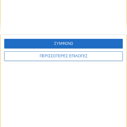
ΑΘΛΗΤΙΚΑ
Ένας πρωταθλητής του ΝΒΑ στην
ΣΥΜΦΩΝΩ
Καρδίτσα!
ΠΕΡΙΣΣΟΤΕΡΕΣ ΕΠΙΛΟΓΕΣ