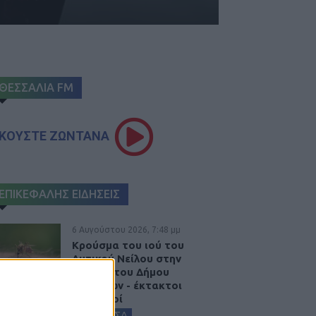
ΘΕΣΣΑΛΙΑ FM
ΚΟΥΣΤΕ ΖΩΝΤΑΝΑ
ΕΠΙΚΕΦΑΛΗΣ ΕΙΔΗΣΕΙΣ
6 Αυγούστου 2026, 7:48 μμ
Κρούσμα του ιού του
Δυτικού Νείλου στην
Κυψέλη του Δήμου
Σοφάδων - έκτακτοι
ψεκασμοί
ΚΑΡΔΙΤΣΑ