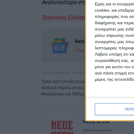
Αναλυτικότερα στην έντυπη έκδοση το
Εμείς και οι συνεργ
cookies, και επεξε
πληροφορίες που απο
Τελευταίες Ειδήσεις Σήμερα
διαφήμισης και περι
συνεργάτες μας ενδέ
μέσω σάρωσης συσκευ
Ακολούθησε την εφημε
συνεργάτες μας όπω
λεπτομερείς πληροφορ
Όλες οι εξελίξεις στην περι
Λάβετε υπόψη ότι κά
συγκατάθεσή σας, αλ
μόνο για αυτόν τον 
ανά πάσα στιγμή επι
ΠΡΟΗΓΟΥΜΕΝΟ ΑΡΘΡΟ
μέρος της ιστοσελίδα
Τρεις αρνητικές γνωμοδοτήσεις για εννιά
αιολικά πάρκα στους Δήμους Αργιθέας,
Μουζακίου και Πύλης
ΠΕΡΙ
ΝΕΟΣ ΑΓΩΝ
https://neosagon.gr