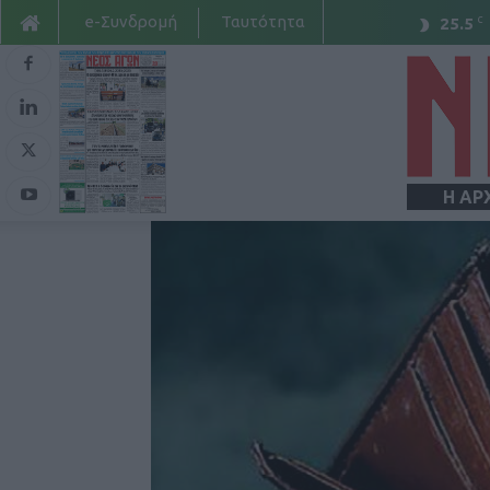
e-Συνδρομή
Ταυτότητα
C
25.5
Η ΑΡ