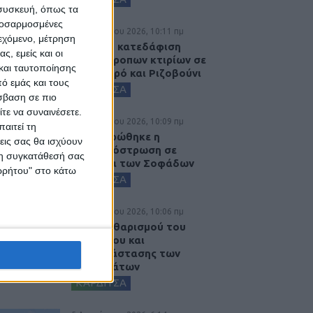
 συσκευή, όπως τα
προσαρμοσμένες
6 Αυγούστου 2026, 10:11 πμ
ιεχόμενο, μέτρηση
Ξεκινά η κατεδάφιση
ς, εμείς και οι
ετοιμόρροπων κτιρίων σε
και ταυτοποίησης
Αγναντερό και Ριζοβούνι
ό εμάς και τους
ΚΑΡΔΙΤΣΑ
σβαση σε πιο
τε να συναινέσετε.
6 Αυγούστου 2026, 10:09 πμ
αιτεί τη
Ολοκληρώθηκε η
εις σας θα ισχύουν
ασφαλτόστρωση σε
 τη συγκατάθεσή σας
τμήματα των Σοφάδων
ορρήτου" στο κάτω
ΚΑΡΔΙΤΣΑ
6 Αυγούστου 2026, 10:06 πμ
Έργο καθαρισμού του
Ρογόζινου και
αποκατάστασης των
αναχωμάτων
ΚΑΡΔΙΤΣΑ