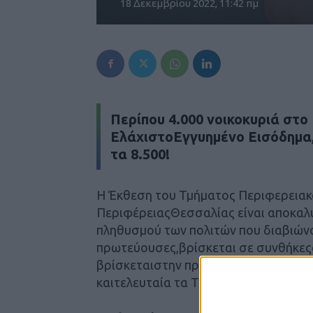
18 Δεκεμβρίου 2022, 11:42 πμ
Περίπου 4.000 νοικοκυριά στο
ΕλάχιστοΕγγυημένο Εισόδημα
τα 8.500!
Η Έκθεση του Τμήματος Περιφερεια
ΠεριφέρειαςΘεσσαλίας είναι αποκαλυ
πληθυσμού των πολιτών που διαβιών
πρωτεύουσες,βρίσκεται σε συνθήκες
βρίσκεταιστην πρώτη θέση κατάταξης
καιτελευταία τα Τρίκαλα.