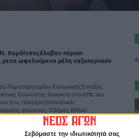
 Ν. Καρδίτσαςέλαβαν πέρυσι
Α
, μετα ωφελούμενα μέλη ναξεπερνούν
κού Παρατηρητηρίου ΚοινωνικήςΈνταξης
πτική, δείχνοντας ότικοντά στο 60% του
ουν στις τέσσεριςΘεσσαλικές
ακραίας φτώχειας. ΟΔήμος Βόλου
, ακολουθεί η Καρδίτσα, η Λάρισα
Σεβόμαστε την ιδιωτικότητά σας