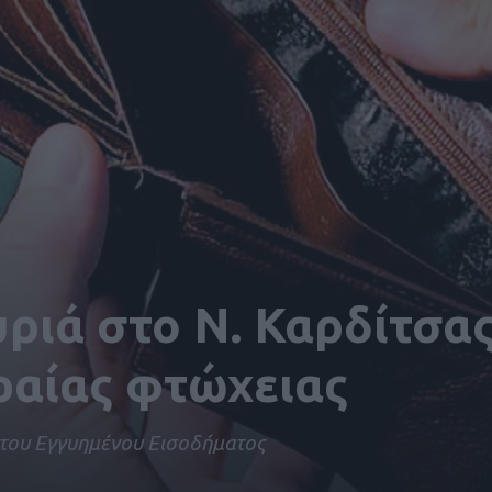
υριά στο Ν. Καρδίτσας
ραίας φτώχειας
στου Εγγυημένου Εισοδήματος