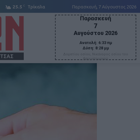
C
25.5
Τρίκαλα
Παρασκευή, 7 Αύγουστος 2026
Παρασκευή
7
Αυγούστου 2026
Ανατολή:
6:33 πμ
Δύση:
8:28 μμ
Δομετίου οσίου, Νικάνορος οσίου του
ΙΤΣΑΣ
θαυματουργού