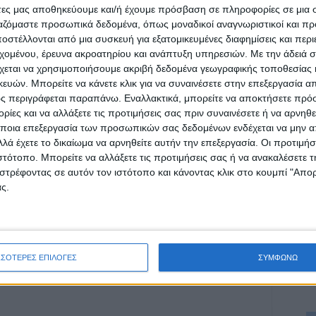
υ «Νέου Αγώνα»
άτες μας αποθηκεύουμε και/ή έχουμε πρόσβαση σε πληροφορίες σε μια
ργαζόμαστε προσωπικά δεδομένα, όπως μοναδικοί αναγνωριστικοί και 
στέλλονται από μια συσκευή για εξατομικευμένες διαφημίσεις και περ
εχομένου, έρευνα ακροατηρίου και ανάπτυξη υπηρεσιών.
Με την άδειά σα
χεται να χρησιμοποιήσουμε ακριβή δεδομένα γεωγραφικής τοποθεσίας 
ών. Μπορείτε να κάνετε κλικ για να συναινέσετε στην επεξεργασία απ
ρίδα ΝΕΟΣ ΑΓΩΝ στο Google News!
ς περιγράφεται παραπάνω. Εναλλακτικά, μπορείτε να αποκτήσετε πρό
ίες και να αλλάξετε τις προτιμήσεις σας πριν συναινέσετε ή να αρνηθεί
οχή της Καρδίτσας και ευρύτερα της Θεσσαλίας
ποια επεξεργασία των προσωπικών σας δεδομένων ενδέχεται να μην απ
λά έχετε το δικαίωμα να αρνηθείτε αυτήν την επεξεργασία. Οι προτιμήσ
ιστότοπο. Μπορείτε να αλλάξετε τις προτιμήσεις σας ή να ανακαλέσετε
στρέφοντας σε αυτόν τον ιστότοπο και κάνοντας κλικ στο κουμπί "Απ
ΕΠΟΜΕΝΟ ΑΡΘΡΟ
ς.
Αύξηση των τζίρων σε καταλύματα και
εστίαση στην Π.Ε. Καρδίτσας
ΣΣΟΤΕΡΕΣ ΕΠΙΛΟΓΕΣ
ΣΥΜΦΩΝΩ