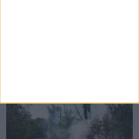
5 Αυγούστου 2026, 6:14 μμ
Παρανάλωμα του πυρός έγινε ΙΧ έξω από
το Μορφοβούνι, έσπευσε η Πυροσβεστική
(ΦΩΤΟ)
ΚΑΡΔΙΤΣΑ