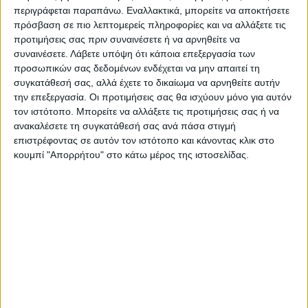
περιγράφεται παραπάνω. Εναλλακτικά, μπορείτε να αποκτήσετε
βρίσκονται: Πατρόκλου 11, Ιεχεκιήλ και Α.
πρόσβαση σε πιο λεπτομερείς πληροφορίες και να αλλάξετε τις
Παπανδρέου, Βασιαρδάνη και Μ.
προτιμήσεις σας πριν συναινέσετε ή να αρνηθείτε να
Αλεξάνδρου.
συναινέσετε.
Λάβετε υπόψη ότι κάποια επεξεργασία των
προσωπικών σας δεδομένων ενδέχεται να μην απαιτεί τη
συγκατάθεσή σας, αλλά έχετε το δικαίωμα να αρνηθείτε αυτήν
Τελευταίες Ειδήσεις Σήμερα
την επεξεργασία. Οι προτιμήσεις σας θα ισχύουν μόνο για αυτόν
τον ιστότοπο. Μπορείτε να αλλάξετε τις προτιμήσεις σας ή να
ανακαλέσετε τη συγκατάθεσή σας ανά πάσα στιγμή
Ακολούθησε την εφημερίδα ΝΕΟΣ
επιστρέφοντας σε αυτόν τον ιστότοπο και κάνοντας κλικ στο
ΑΓΩΝ στο Google News!
κουμπί "Απορρήτου" στο κάτω μέρος της ιστοσελίδας.
Όλες οι εξελίξεις στην περιοχή της
Καρδίτσας και ευρύτερα της Θεσσαλίας
ΠΡΟΗΓΟΥΜΕΝΟ ΑΡΘΡΟ
ΕΠΟΜΕΝΟ ΑΡΘΡΟ
Φωτιά σε ψησταριά -
Στενό πρέσινγκ 29/4/2023
καμινάδα καταστήματος fast
food στο κέντρο της
Καρδίτσας, άμεση η