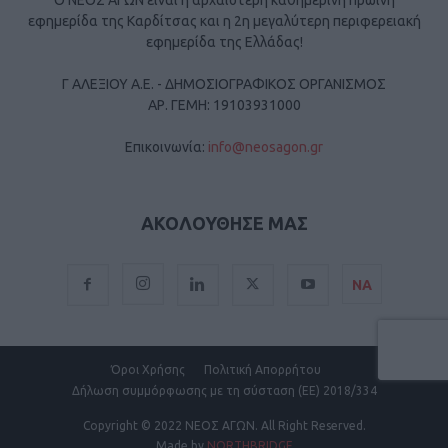
Ο ΝΕΟΣ ΑΓΩΝ είναι η αρχαιότερη καθημερινή πρωινή
εφημερίδα της Καρδίτσας και η 2η μεγαλύτερη περιφερειακή
εφημερίδα της Ελλάδας!
Γ ΑΛΕΞΙΟΥ Α.Ε. - ΔΗΜΟΣΙΟΓΡΑΦΙΚΟΣ ΟΡΓΑΝΙΣΜΟΣ
ΑΡ. ΓΕΜΗ: 19103931000
Επικοινωνία:
info@neosagon.gr
ΑΚΟΛΟΥΘΗΣΕ ΜΑΣ
ΝΑ
Όροι Χρήσης
Πολιτική Απορρήτου
Δήλωση συμμόρφωσης με τη σύσταση (ΕΕ) 2018/334
Copyright
© 2022 ΝΕΟΣ ΑΓΩΝ.
All Right Reserved.
Made by
NORTHBRIDGE
.