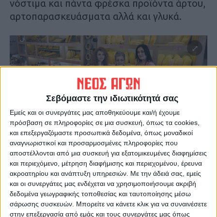
νόστιμα και πάντα φρέσκα προϊόντα άρτου,
αρτοπαρασκευάσματα αλλά και γλυκά.
Σεβόμαστε την ιδιωτικότητά σας
Εμείς και οι συνεργάτες μας αποθηκεύουμε και/ή έχουμε
πρόσβαση σε πληροφορίες σε μια συσκευή, όπως τα cookies,
και επεξεργαζόμαστε προσωπικά δεδομένα, όπως μοναδικοί
Διεύθυνση και προσωπικό της επιχείρησης
αναγνωριστικοί και προσαρμοσμένες πληροφορίες που
προσηλωμένοι στην παράδοση και την
αποστέλλονται από μια συσκευή για εξατομικευμένες διαφημίσεις
ποιότητα, στοχεύουν στην απόλυτη
και περιεχόμενο, μέτρηση διαφήμισης και περιεχομένου, έρευνα
ικανοποίηση των πελατών τους,
ακροατηρίου και ανάπτυξη υπηρεσιών.
Με την άδειά σας, εμείς
και οι συνεργάτες μας ενδέχεται να χρησιμοποιήσουμε ακριβή
προσφέροντας εξαιρετικά προϊόντα, με
δεδομένα γεωγραφικής τοποθεσίας και ταυτοποίησης μέσω
άψογη εξυπηρέτηση σε ένα ευχάριστο και
σάρωσης συσκευών. Μπορείτε να κάνετε κλικ για να συναινέσετε
άνετο περιβάλλον. Τα τρία καταστήματα
στην επεξεργασία από εμάς και τους συνεργάτες μας όπως