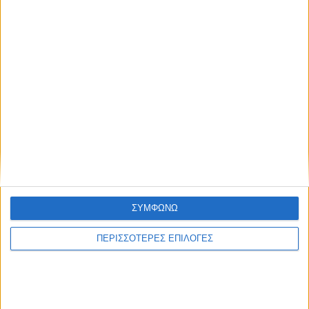
ΣΥΜΦΩΝΩ
ΠΕΡΙΣΣΟΤΕΡΕΣ ΕΠΙΛΟΓΕΣ
ΠΟΛΙΤΙΣΜΟΣ
Πέθανε ο Λάκης Χαλκιάς σε ηλικία 82
ετών