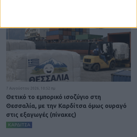
7 Αυγούστου 2026, 10:52 πμ
Θετικό το εμπορικό ισοζύγιο στη
Θεσσαλία, με την Καρδίτσα όμως ουραγό
στις εξαγωγές (πίνακες)
ΚΑΡΔΙΤΣΑ