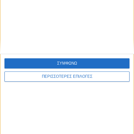
ΕΛΛΑΔΑ
ΑΑΔΕ: Έκτακτη οικονομική ενίσχυση για
αγορά λιπασμάτων
ΣΥΜΦΩΝΩ
ΠΕΡΙΣΣΟΤΕΡΕΣ ΕΠΙΛΟΓΕΣ