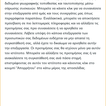
να «γράψει» 42 βαθμούς κελσίου.
δεδομένα γεωγραφικής τοποθεσίας και ταυτοποίησης μέσω
σάρωσης συσκευών. Μπορείτε να κάνετε κλικ για να συναινέσετε
Σε ό,τι αφορά τους ανέμους, θα είναι
στην επεξεργασία από εμάς και τους συνεργάτες μας όπως
περιγράφεται παραπάνω. Εναλλακτικά, μπορείτε να αποκτήσετε
νοτιάδες και από το Σάββατο θα
πρόσβαση σε πιο λεπτομερείς πληροφορίες και να αλλάξετε τις
««γυρίσουν» σε βοριάδες.
προτιμήσεις σας πριν συναινέσετε ή να αρνηθείτε να
συναινέσετε.
Λάβετε υπόψη ότι κάποια επεξεργασία των
προσωπικών σας δεδομένων ενδέχεται να μην απαιτεί τη
Πτώση της θερμοκρασίας από
συγκατάθεσή σας, αλλά έχετε το δικαίωμα να αρνηθείτε αυτήν
την επεξεργασία. Οι προτιμήσεις σας θα ισχύουν μόνο για αυτόν
το Σάββατο
τον ιστότοπο. Μπορείτε να αλλάξετε τις προτιμήσεις σας ή να
ανακαλέσετε τη συγκατάθεσή σας ανά πάσα στιγμή
Οι υψηλές θερμοκρασίες, αναφέρει ο κ.
επιστρέφοντας σε αυτόν τον ιστότοπο και κάνοντας κλικ στο
κουμπί "Απορρήτου" στο κάτω μέρος της ιστοσελίδας.
Λαγουβάρδος θα διαρκέσουν μόνο αύριο.
«Το Σάββατο πέφτει και πάλι η
θερμοκρασία και ο υδράργυρος θα κυλήσει
σε κανονικά για την εποχή επίπεδα. Αυτές οι
θερμοκρασίες θα επικρατήσουν μέχρι και