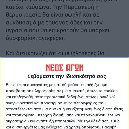
και όχι καύσωνα. Την Παρασκευή η
θερμοκρασία θα είναι υψηλή και σε
συνδυασμό με τους νοτιάδες και την
υγρασία που θα επικρατούν θα υπάρχει
δυσφορία», αναφέρει.
Και διευκρινίζει ότι οι υψηλότερες θα
σημειωθούν σε περιοχές της κεντρικής και
ανατολικής Μακεδονίας, τη Θεσσαλία, την
Πελοπόννησο. Και στην Αττική η
Σεβόμαστε την ιδιωτικότητά σας
θερμοκρασία στα βόρεια του λεκανοπεδίου
Εμείς και οι συνεργάτες μας αποθηκεύουμε και/ή έχουμε
πρόσβαση σε πληροφορίες σε μια συσκευή, όπως τα cookies,
θα φτάσει έως τους 38 βαθμούς Κελσίου.
και επεξεργαζόμαστε προσωπικά δεδομένα, όπως μοναδικοί
αναγνωριστικοί και προσαρμοσμένες πληροφορίες που
Τοπικά, δε, δεν αποκλείεται η θερμοκρασία
αποστέλλονται από μια συσκευή για εξατομικευμένες διαφημίσεις
σε περιοχές όπως Φθιώτιδα, Βοιωτία,
και περιεχόμενο, μέτρηση διαφήμισης και περιεχομένου, έρευνα
ακροατηρίου και ανάπτυξη υπηρεσιών.
Με την άδειά σας, εμείς
Αργολίδα, Αρκαδία, Λακωνία το θερμόμετρο
και οι συνεργάτες μας ενδέχεται να χρησιμοποιήσουμε ακριβή