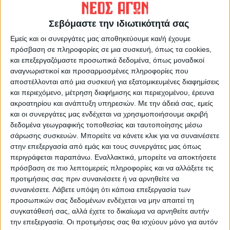
Σεβόμαστε την ιδιωτικότητά σας
Εμείς και οι συνεργάτες μας αποθηκεύουμε και/ή έχουμε
πρόσβαση σε πληροφορίες σε μια συσκευή, όπως τα cookies,
ΝΕΟΣ ΑΓΩΝ
και επεξεργαζόμαστε προσωπικά δεδομένα, όπως μοναδικοί
https://neosagon.gr
αναγνωριστικοί και προσαρμοσμένες πληροφορίες που
αποστέλλονται από μια συσκευή για εξατομικευμένες διαφημίσεις
Η Αρχαιότερη Καθημερινή Πρωινή Εφημερίδα της Καρδίτσας
και περιεχόμενο, μέτρηση διαφήμισης και περιεχομένου, έρευνα
ακροατηρίου και ανάπτυξη υπηρεσιών.
Με την άδειά σας, εμείς
και οι συνεργάτες μας ενδέχεται να χρησιμοποιήσουμε ακριβή
δεδομένα γεωγραφικής τοποθεσίας και ταυτοποίησης μέσω
σάρωσης συσκευών. Μπορείτε να κάνετε κλικ για να συναινέσετε
στην επεξεργασία από εμάς και τους συνεργάτες μας όπως
ΠΑΡΟΜΟΙΑ ΑΡΘΡΑ
περιγράφεται παραπάνω. Εναλλακτικά, μπορείτε να αποκτήσετε
πρόσβαση σε πιο λεπτομερείς πληροφορίες και να αλλάξετε τις
προτιμήσεις σας πριν συναινέσετε ή να αρνηθείτε να
συναινέσετε.
Λάβετε υπόψη ότι κάποια επεξεργασία των
προσωπικών σας δεδομένων ενδέχεται να μην απαιτεί τη
συγκατάθεσή σας, αλλά έχετε το δικαίωμα να αρνηθείτε αυτήν
την επεξεργασία. Οι προτιμήσεις σας θα ισχύουν μόνο για αυτόν