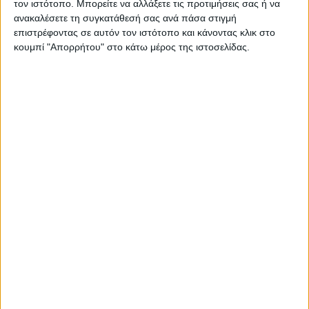
τον ιστότοπο. Μπορείτε να αλλάξετε τις προτιμήσεις σας ή να
ανακαλέσετε τη συγκατάθεσή σας ανά πάσα στιγμή
επιστρέφοντας σε αυτόν τον ιστότοπο και κάνοντας κλικ στο
κουμπί "Απορρήτου" στο κάτω μέρος της ιστοσελίδας.
ΚΑΡΔΙΤΣΑ
Τη ρυθμιστική θήρας για τη νέα κυνηγετική
περίοδο εξέδωσε το Δασαρχείο
Καρδίτσας