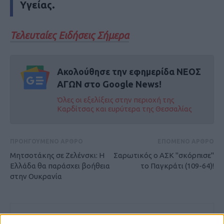
Υγείας.
Τελευταίες Ειδήσεις Σήμερα
Ακολούθησε την εφημερίδα ΝΕΟΣ
ΑΓΩΝ στο Google News!
Όλες οι εξελίξεις στην περιοχή της
Καρδίτσας και ευρύτερα της Θεσσαλίας
ΠΡΟΗΓΟΥΜΕΝΟ ΑΡΘΡΟ
ΕΠΟΜΕΝΟ ΑΡΘΡΟ
Μητσοτάκης σε Ζελένσκι: Η
Σαρωτικός ο ΑΣΚ "σκόρπισε"
Ελλάδα θα παράσχει βοήθεια
το Παγκράτι (109-64)!
στην Ουκρανία