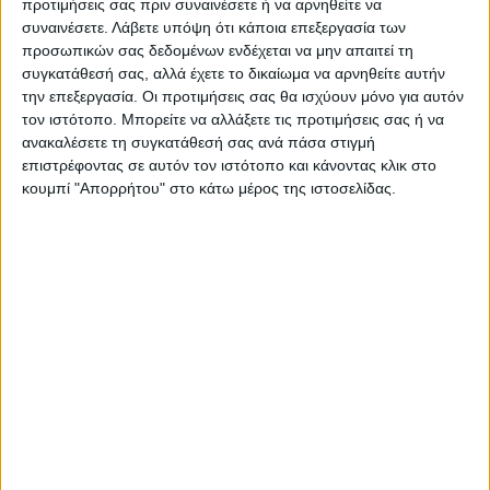
προτιμήσεις σας πριν συναινέσετε ή να αρνηθείτε να
Όλες οι εξελίξεις στην περιοχή της
συναινέσετε.
Λάβετε υπόψη ότι κάποια επεξεργασία των
Καρδίτσας και ευρύτερα της Θεσσαλίας
προσωπικών σας δεδομένων ενδέχεται να μην απαιτεί τη
συγκατάθεσή σας, αλλά έχετε το δικαίωμα να αρνηθείτε αυτήν
την επεξεργασία. Οι προτιμήσεις σας θα ισχύουν μόνο για αυτόν
ΠΡΟΗΓΟΥΜΕΝΟ ΑΡΘΡΟ
ΕΠΟΜΕΝΟ ΑΡΘΡΟ
τον ιστότοπο. Μπορείτε να αλλάξετε τις προτιμήσεις σας ή να
Προσφορά αγάπης και
Περιβαλλοντική συνείδηση...
ανακαλέσετε τη συγκατάθεσή σας ανά πάσα στιγμή
αλληλεγγύης από το Ίδρυμα
επιστρέφοντας σε αυτόν τον ιστότοπο και κάνοντας κλικ στο
«ΜΟΙΡΑΖΟΜΑΙ» και το
κουμπί "Απορρήτου" στο κάτω μέρος της ιστοσελίδας.
Κοινωνικό Παντοπωλείο της
Καρδίτσας
ΝΕΟΣ ΑΓΩΝ
https://neosagon.gr