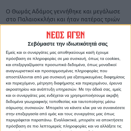
Ο Θωμάς Αδάμος γεννήθηκε και μεγάλωσε
στο Παλαιοκκλήσι και ήταν πατέρας τριών
παιδιών.
Ο άτυχος αξιωματικός ζούσε μόνιμα στο
Σεβόμαστε την ιδιωτικότητά σας
Παλαιοκκλήσι και καθημερινά για να
Εμείς και οι συνεργάτες μας αποθηκεύουμε και/ή έχουμε
μεταβεί στην υπηρεσία του στη Λάρισα
πρόσβαση σε πληροφορίες σε μια συσκευή, όπως τα cookies,
και επεξεργαζόμαστε προσωπικά δεδομένα, όπως μοναδικοί
περνούσε από τον δρόμο που στο εξής θα
αναγνωριστικοί και προσαρμοσμένες πληροφορίες που
φέρει το όνομά του.
αποστέλλονται από μια συσκευή για εξατομικευμένες διαφημίσεις
Τ.Σ.
και περιεχόμενο, μέτρηση διαφήμισης και περιεχομένου, έρευνα
ακροατηρίου και ανάπτυξη υπηρεσιών.
Με την άδειά σας, εμείς
και οι συνεργάτες μας ενδέχεται να χρησιμοποιήσουμε ακριβή
Τελευταίες Ειδήσεις Σήμερα
δεδομένα γεωγραφικής τοποθεσίας και ταυτοποίησης μέσω
σάρωσης συσκευών. Μπορείτε να κάνετε κλικ για να συναινέσετε
στην επεξεργασία από εμάς και τους συνεργάτες μας όπως
Ακολούθησε την εφημερίδα ΝΕΟΣ
περιγράφεται παραπάνω. Εναλλακτικά, μπορείτε να αποκτήσετε
ΑΓΩΝ στο Google News!
πρόσβαση σε πιο λεπτομερείς πληροφορίες και να αλλάξετε τις