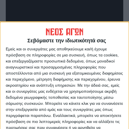
Σεβόμαστε την ιδιωτικότητά σας
Τελευταίες Ειδήσεις Σήμερα
Εμείς και οι συνεργάτες μας αποθηκεύουμε και/ή έχουμε
πρόσβαση σε πληροφορίες σε μια συσκευή, όπως τα cookies,
και επεξεργαζόμαστε προσωπικά δεδομένα, όπως μοναδικοί
Ακολούθησε την εφημερίδα ΝΕΟΣ
αναγνωριστικοί και προσαρμοσμένες πληροφορίες που
ΑΓΩΝ στο Google News!
αποστέλλονται από μια συσκευή για εξατομικευμένες διαφημίσεις
και περιεχόμενο, μέτρηση διαφήμισης και περιεχομένου, έρευνα
Όλες οι εξελίξεις στην περιοχή της
Καρδίτσας και ευρύτερα της Θεσσαλίας
ακροατηρίου και ανάπτυξη υπηρεσιών.
Με την άδειά σας, εμείς
και οι συνεργάτες μας ενδέχεται να χρησιμοποιήσουμε ακριβή
δεδομένα γεωγραφικής τοποθεσίας και ταυτοποίησης μέσω
σάρωσης συσκευών. Μπορείτε να κάνετε κλικ για να συναινέσετε
ΠΡΟΗΓΟΥΜΕΝΟ ΑΡΘΡΟ
ΕΠΟΜΕΝΟ ΑΡΘΡΟ
στην επεξεργασία από εμάς και τους συνεργάτες μας όπως
Χρυσάνθη Νικολοπούλου: Η
Μαρουσάκης: Με βροχές και
περιγράφεται παραπάνω. Εναλλακτικά, μπορείτε να αποκτήσετε
πρώτη γυναίκα πιλότος F-16
καταιγίδες από το απόγευμα
πρόσβαση σε πιο λεπτομερείς πληροφορίες και να αλλάξετε τις
- Υπηρετεί στην 110 Πτέρυγα
των Θεοφανίων -Κακοκαιρία
προτιμήσεις σας πριν συναινέσετε ή να αρνηθείτε να