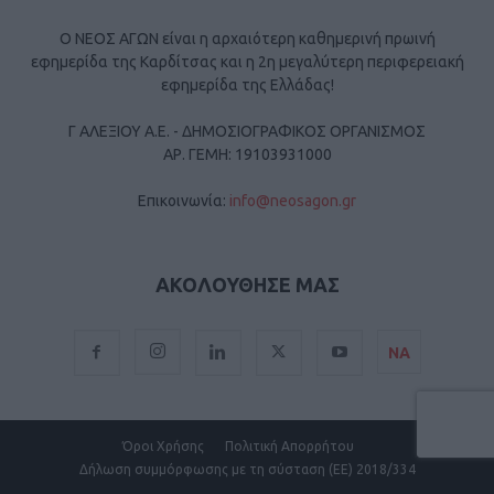
Ο ΝΕΟΣ ΑΓΩΝ είναι η αρχαιότερη καθημερινή πρωινή
εφημερίδα της Καρδίτσας και η 2η μεγαλύτερη περιφερειακή
εφημερίδα της Ελλάδας!
Γ ΑΛΕΞΙΟΥ Α.Ε. - ΔΗΜΟΣΙΟΓΡΑΦΙΚΟΣ ΟΡΓΑΝΙΣΜΟΣ
ΑΡ. ΓΕΜΗ: 19103931000
Επικοινωνία:
info@neosagon.gr
ΑΚΟΛΟΥΘΗΣΕ ΜΑΣ
ΝΑ
Όροι Χρήσης
Πολιτική Απορρήτου
Δήλωση συμμόρφωσης με τη σύσταση (ΕΕ) 2018/334