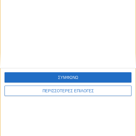
ΚΑΡΔΙΤΣΑ
Κρούσμα του ιού του Δυτικού Νείλου στην
Κυψέλη του Δήμου Σοφάδων - έκτακτοι
ψεκασμοί
ΣΥΜΦΩΝΩ
ΠΕΡΙΣΣΟΤΕΡΕΣ ΕΠΙΛΟΓΕΣ