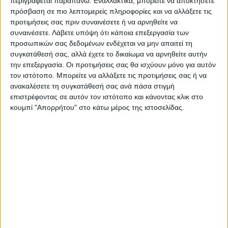
περιγράφεται παραπάνω. Εναλλακτικά, μπορείτε να αποκτήσετε
πρόσβαση σε πιο λεπτομερείς πληροφορίες και να αλλάξετε τις
προτιμήσεις σας πριν συναινέσετε ή να αρνηθείτε να
ΠΡΟΗΓΟΥΜΕΝΟ ΑΡΘΡΟ
ΕΠΟΜΕΝΟ ΑΡΘΡΟ
συναινέσετε.
Λάβετε υπόψη ότι κάποια επεξεργασία των
προσωπικών σας δεδομένων ενδέχεται να μην απαιτεί τη
300.200 ευρώ στους Δήμους
Μητσοτάκης στο υπουργικό
συγκατάθεσή σας, αλλά έχετε το δικαίωμα να αρνηθείτε αυτήν
του Ν. Καρδίτσας για την
συμβούλιο: Αυξήσεις μισθών,
την επεξεργασία. Οι προτιμήσεις σας θα ισχύουν μόνο για αυτόν
συντήρηση των σχολικών
ακρίβεια, Παιδεία, Υγεία οι
τον ιστότοπο. Μπορείτε να αλλάξετε τις προτιμήσεις σας ή να
μονάδων
προτεραιότητές μας
ανακαλέσετε τη συγκατάθεσή σας ανά πάσα στιγμή
επιστρέφοντας σε αυτόν τον ιστότοπο και κάνοντας κλικ στο
κουμπί "Απορρήτου" στο κάτω μέρος της ιστοσελίδας.
ΝΕΟΣ ΑΓΩΝ
https://neosagon.gr
Η Αρχαιότερη Καθημερινή Πρωινή Εφημερίδα της Καρδίτσας