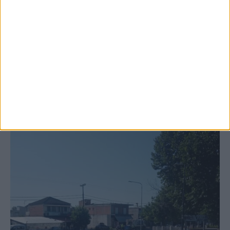
6 Αυγούστου 2026, 10:11 πμ
Ξεκινά η κατεδάφιση ετοιμόρροπων
κτιρίων σε Αγναντερό και Ριζοβούνι
ΚΑΡΔΙΤΣΑ