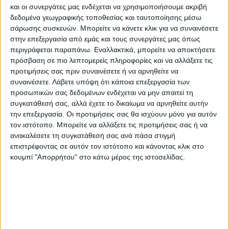
Οι εγκαταστάσεις του συνεταιρισμού
και οι συνεργάτες μας ενδέχεται να χρησιμοποιήσουμε ακριβή
δεδομένα γεωγραφικής τοποθεσίας και ταυτοποίησης μέσω
βρίσκονται στο Δέλτα, σε ένα κομβικό
σάρωσης συσκευών. Μπορείτε να κάνετε κλικ για να συναινέσετε
σημείο για τον νομό Καρδίτσας και τον
στην επεξεργασία από εμάς και τους συνεργάτες μας όπως
κάμπο, εξυπηρετώντας έτσι όλα τα
περιγράφεται παραπάνω. Εναλλακτικά, μπορείτε να αποκτήσετε
πρόσβαση σε πιο λεπτομερείς πληροφορίες και να αλλάξετε τις
καταστήματα μέλη του συνεταιρισμού αλλά
προτιμήσεις σας πριν συναινέσετε ή να αρνηθείτε να
και τα υπόλοιπα καταστήματα του Νομού
συναινέσετε.
Λάβετε υπόψη ότι κάποια επεξεργασία των
για την προμήθεια των αγροτικών εφοδίων.
προσωπικών σας δεδομένων ενδέχεται να μην απαιτεί τη
συγκατάθεσή σας, αλλά έχετε το δικαίωμα να αρνηθείτε αυτήν
την επεξεργασία. Οι προτιμήσεις σας θα ισχύουν μόνο για αυτόν
Από το 1994, στο 2025
τον ιστότοπο. Μπορείτε να αλλάξετε τις προτιμήσεις σας ή να
Ο Προμηθευτικός Συνεταιρισμός Γεωπόνων
ανακαλέσετε τη συγκατάθεσή σας ανά πάσα στιγμή
ιδρύθηκε το 1994 από μια ομάδα γεωπόνων
επιστρέφοντας σε αυτόν τον ιστότοπο και κάνοντας κλικ στο
κουμπί "Απορρήτου" στο κάτω μέρος της ιστοσελίδας.
με πρωταρχικό σκοπό την από κοινού αγορά
λιπασμάτων και γεωργικών εφοδίων σε
χαμηλότερες τιμές! Με την πάροδο των
χρόνων κατάφερε όχι μόνο να διατηρηθεί
μέχρι και σήμερα αλλά και να μπορέσει να
ισχυροποιήσει τη θέση του, εντάσσοντας