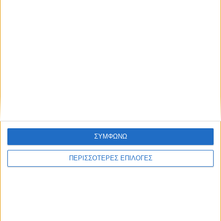
ΚΑΡΔΙΤΣΑ
Προχωρούν οι διαδικασίες για την
ανάθεση του masterplan της ΔΕΥΑ
Καρδίτσας
ΣΥΜΦΩΝΩ
ΠΕΡΙΣΣΟΤΕΡΕΣ ΕΠΙΛΟΓΕΣ