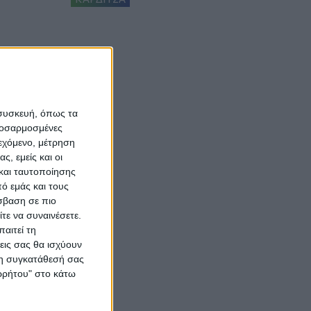
 συσκευή, όπως τα
προσαρμοσμένες
ιεχόμενο, μέτρηση
ς, εμείς και οι
και ταυτοποίησης
ό εμάς και τους
σβαση σε πιο
τε να συναινέσετε.
αιτεί τη
εις σας θα ισχύουν
 τη συγκατάθεσή σας
ορρήτου" στο κάτω