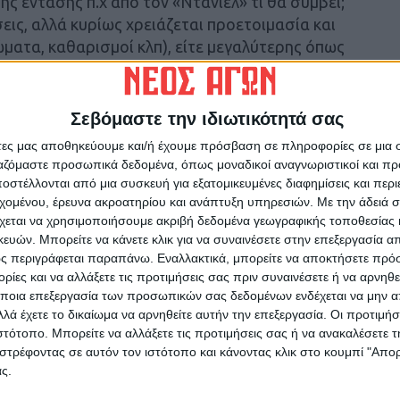
ς έντασης π.χ από τον «Ντάνιελ» τι θα συμβεί;
εις, αλλά κυρίως χρειάζεται προετοιμασία και
ώματα, καθαρισμοί κλπ), είτε μεγαλύτερης όπως
 θα μπορούσαν να συγκρατήσουν μεγάλες
Σεβόμαστε την ιδιωτικότητά σας
 είναι αν θα βρέξει δυνατά, αλλά αν θα μας
άτες μας αποθηκεύουμε και/ή έχουμε πρόσβαση σε πληροφορίες σε μια
 μπορεί να είναι υπόσχεση αλλά να
ργαζόμαστε προσωπικά δεδομένα, όπως μοναδικοί αναγνωριστικοί και 
ροτεραιότητά μας πρέπει να είναι η διεκδίκηση
στέλλονται από μια συσκευή για εξατομικευμένες διαφημίσεις και περ
εχομένου, έρευνα ακροατηρίου και ανάπτυξη υπηρεσιών.
Με την άδειά σα
 απαιτούνται, ανεξαρτήτου κόστους, ώστε ο
χεται να χρησιμοποιήσουμε ακριβή δεδομένα γεωγραφικής τοποθεσίας 
και να αισθανθεί επιτέλους ασφαλής ο
ών. Μπορείτε να κάνετε κλικ για να συναινέσετε στην επεξεργασία απ
ς περιγράφεται παραπάνω. Εναλλακτικά, μπορείτε να αποκτήσετε πρό
ίες και να αλλάξετε τις προτιμήσεις σας πριν συναινέσετε ή να αρνηθεί
ποια επεξεργασία των προσωπικών σας δεδομένων ενδέχεται να μην απ
λά έχετε το δικαίωμα να αρνηθείτε αυτήν την επεξεργασία. Οι προτιμήσ
ιστότοπο. Μπορείτε να αλλάξετε τις προτιμήσεις σας ή να ανακαλέσετε
στρέφοντας σε αυτόν τον ιστότοπο και κάνοντας κλικ στο κουμπί "Απ
ς.