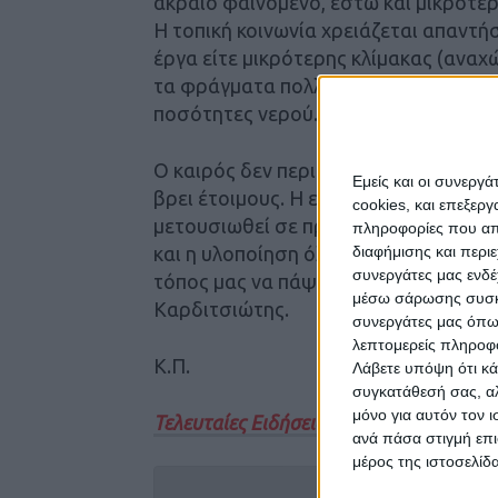
ακραίο φαινόμενο, έστω και μικρότερη
Η τοπική κοινωνία χρειάζεται απαντήσ
έργα είτε μικρότερης κλίμακας (αναχ
τα φράγματα πολλαπλού σκοπού που
ποσότητες νερού.
Ο καιρός δεν περιμένει. Το ζήτημα δεν
Εμείς και οι συνεργ
βρει έτοιμους. Η ετοιμότητα αυτή δεν
cookies, και επεξε
μετουσιωθεί σε πράξη. Γι’ αυτό και π
πληροφορίες που απο
διαφήμισης και περι
και η υλοποίηση όλων των έργων που
συνεργάτες μας ενδέ
τόπος μας να πάψει να μετρά πληγές 
μέσω σάρωσης συσκευ
Καρδιτσιώτης.
συνεργάτες μας όπω
λεπτομερείς πληροφορ
Κ.Π.
Λάβετε υπόψη ότι κά
συγκατάθεσή σας, αλ
μόνο για αυτόν τον 
Τελευταίες Ειδήσεις Σήμερα
ανά πάσα στιγμή επι
μέρος της ιστοσελίδα