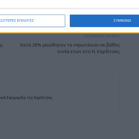
ρίδα ΝΕΟΣ ΑΓΩΝ στο Google News!
οχή της Καρδίτσας και ευρύτερα της Θεσσαλίας
ΣΣΟΤΕΡΕΣ ΕΠΙΛΟΓΕΣ
ΣΥΜΦΩΝΩ
ΕΠΟΜΕΝΟ ΑΡΘΡΟ
ής
Κατά 28% μειώθηκαν τα «πρωτάκια» σε βάθος
εννέα ετών στο Ν. Καρδίτσας
ινή Εφημερίδα της Καρδίτσας