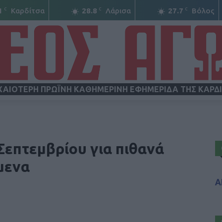
C
C
C
1
Καρδίτσα
28.8
Λάρισα
27.7
Βόλος
ΧΑΙΟΤΕΡΗ ΠΡΩΪΝΗ ΚΑΘΗΜΕΡΙΝΗ ΕΦΗΜΕΡΙΔΑ ΤΗΣ ΚΑΡΔ
ΝΕΟΣ
 Σεπτεμβρίου για πιθανά
μενα
Α
ΑΓΩΝ