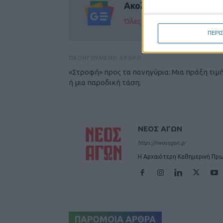
Ακολούθησε την εφημε
Όλες οι εξελίξεις στην περι
ΠΕΡΙ
ΠΡΟΗΓΟΥΜΕΝΟ ΑΡΘΡΟ
«Στροφή» προς τα πανηγύρια: Μια πράξη τιμ
ή μια παροδική τάση;
ΝΕΟΣ ΑΓΩΝ
https://neosagon.gr
Η Αρχαιότερη Καθημερινή Πρω
ΠΑΡΟΜΟΙΑ ΑΡΘΡΑ