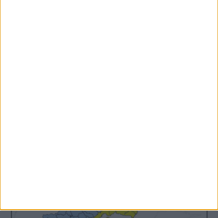
9 Αυγούστου 2026, 7:14 μμ
Σε εξέλιξη τα έργα αγροτικής οδοποιίας
σε περιοχές του Δήμου Παλαμά (ΦΩΤΟ)
ΚΑΡΔΙΤΣΑ