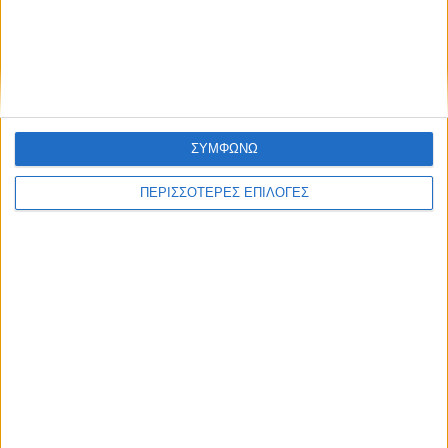
ΚΑΡΔΙΤΣΑ
Συνεχίζεται η δίκη για τη δολοφονία του Γ.
Τσιτόγλου
ΣΥΜΦΩΝΩ
ΠΕΡΙΣΣΟΤΕΡΕΣ ΕΠΙΛΟΓΕΣ