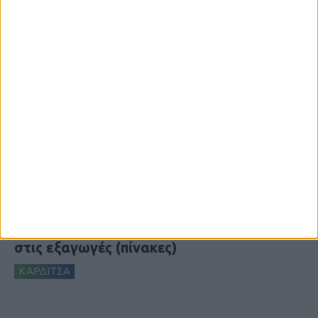
7 Αυγούστου 2026, 10:52 πμ
Θετικό το εμπορικό ισοζύγιο στη
Θεσσαλία, με την Καρδίτσα όμως ουραγό
στις εξαγωγές (πίνακες)
ΚΑΡΔΙΤΣΑ