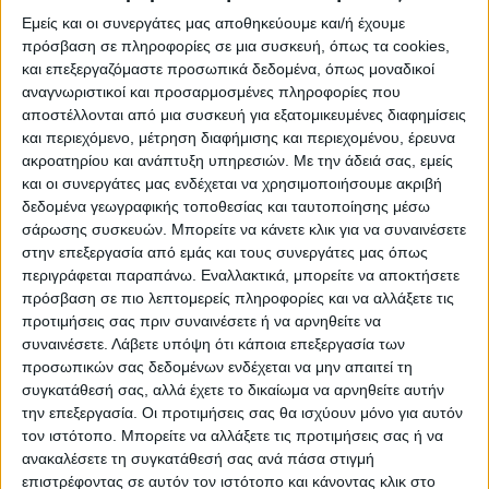
Εμείς και οι συνεργάτες μας αποθηκεύουμε και/ή έχουμε
Επί του θέματος προχώρησε ενημέρωση ο
πρόσβαση σε πληροφορίες σε μια συσκευή, όπως τα cookies,
εντεταλμένος Περιφερειακός Σύμβουλος
και επεξεργαζόμαστε προσωπικά δεδομένα, όπως μοναδικοί
Αθανάσιος Τσιάρας λέγοντας ότι τα βάθρα
αναγνωριστικοί και προσαρμοσμένες πληροφορίες που
για την τοποθέτηση της γέφυρας
αποστέλλονται από μια συσκευή για εξατομικευμένες διαφημίσεις
και περιεχόμενο, μέτρηση διαφήμισης και περιεχομένου, έρευνα
κατασκευάστηκαν το 2010 με
ακροατηρίου και ανάπτυξη υπηρεσιών.
Με την άδειά σας, εμείς
χρηματοδότηση από το Υπ. Εσωτερικών. Τα
και οι συνεργάτες μας ενδέχεται να χρησιμοποιήσουμε ακριβή
βάθρα αυτά είχαν αποφανθεί οι μηχανικοί
δεδομένα γεωγραφικής τοποθεσίας και ταυτοποίησης μέσω
σάρωσης συσκευών. Μπορείτε να κάνετε κλικ για να συναινέσετε
που επισκέφθηκαν ο σημείο δεν επαρκούν
στην επεξεργασία από εμάς και τους συνεργάτες μας όπως
να σηκώσουν το φορτίο μιας γέφυρας
περιγράφεται παραπάνω. Εναλλακτικά, μπορείτε να αποκτήσετε
τύπου Μπέλεϋ.
πρόσβαση σε πιο λεπτομερείς πληροφορίες και να αλλάξετε τις
προτιμήσεις σας πριν συναινέσετε ή να αρνηθείτε να
συναινέσετε.
Λάβετε υπόψη ότι κάποια επεξεργασία των
Τα βάθρα δεν αντέχουν το φορτίο
προσωπικών σας δεδομένων ενδέχεται να μην απαιτεί τη
Ο κ. Τσιαρας αναφέρηε στην επίσκεψη που
συγκατάθεσή σας, αλλά έχετε το δικαίωμα να αρνηθείτε αυτήν
πραγματοποίησε ο Αντιπεριφερειάρχης Π.Ε.
την επεξεργασία. Οι προτιμήσεις σας θα ισχύουν μόνο για αυτόν
Καρδίτσας Κώστας Τέλιος με μηχανικούς
τον ιστότοπο. Μπορείτε να αλλάξετε τις προτιμήσεις σας ή να
ανακαλέσετε τη συγκατάθεσή σας ανά πάσα στιγμή
της Διευθυντής Τεχνικών Έργων Καρδίτσας
επιστρέφοντας σε αυτόν τον ιστότοπο και κάνοντας κλικ στο