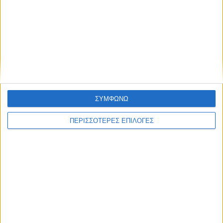
ΚΑΡΔΙΤΣΑ
Προχωρούν οι διαδικασίες για την
ανάθεση του masterplan της ΔΕΥΑ
Καρδίτσας
ΣΥΜΦΩΝΩ
ΠΕΡΙΣΣΟΤΕΡΕΣ ΕΠΙΛΟΓΕΣ