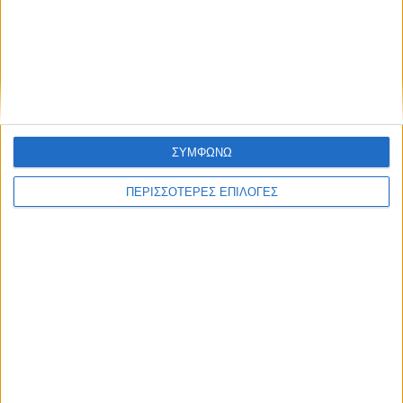
ανάθεση του masterplan της ΔΕΥΑ
Καρδίτσας
ΣΥΜΦΩΝΩ
ΠΕΡΙΣΣΟΤΕΡΕΣ ΕΠΙΛΟΓΕΣ
ΚΑΡΔΙΤΣΑ