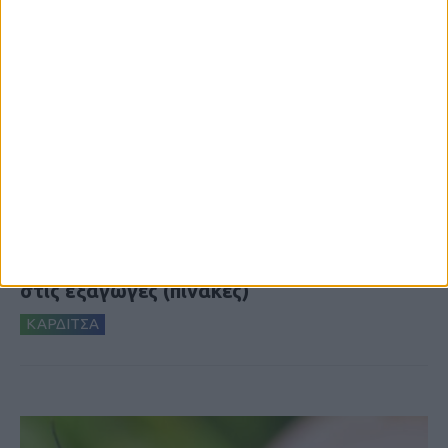
7 Αυγούστου 2026, 10:52 πμ
Θετικό το εμπορικό ισοζύγιο στη
Θεσσαλία, με την Καρδίτσα όμως ουραγό
στις εξαγωγές (πίνακες)
ΚΑΡΔΙΤΣΑ