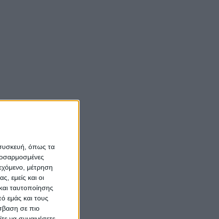
 συσκευή, όπως τα
προσαρμοσμένες
ιεχόμενο, μέτρηση
ς, εμείς και οι
και ταυτοποίησης
ό εμάς και τους
σβαση σε πιο
τε να συναινέσετε.