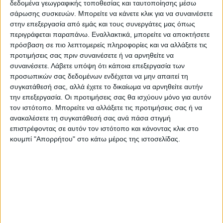
δεδομένα γεωγραφικής τοποθεσίας και ταυτοποίησης μέσω
σάρωσης συσκευών. Μπορείτε να κάνετε κλικ για να συναινέσετε
Πρόγραμμα
στην επεξεργασία από εμάς και τους συνεργάτες μας όπως
Αναπαραγωγής
περιγράφεται παραπάνω. Εναλλακτικά, μπορείτε να αποκτήσετε
Βίντεο
πρόσβαση σε πιο λεπτομερείς πληροφορίες και να αλλάξετε τις
προτιμήσεις σας πριν συναινέσετε ή να αρνηθείτε να
συναινέσετε.
Λάβετε υπόψη ότι κάποια επεξεργασία των
προσωπικών σας δεδομένων ενδέχεται να μην απαιτεί τη
συγκατάθεσή σας, αλλά έχετε το δικαίωμα να αρνηθείτε αυτήν
την επεξεργασία. Οι προτιμήσεις σας θα ισχύουν μόνο για αυτόν
τον ιστότοπο. Μπορείτε να αλλάξετε τις προτιμήσεις σας ή να
ανακαλέσετε τη συγκατάθεσή σας ανά πάσα στιγμή
00:00
00:15
επιστρέφοντας σε αυτόν τον ιστότοπο και κάνοντας κλικ στο
κουμπί "Απορρήτου" στο κάτω μέρος της ιστοσελίδας.
Πρόγραμμα
Αναπαραγωγής
Βίντεο