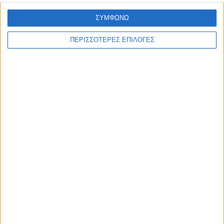
ΣΥΜΦΩΝΩ
ΠΕΡΙΣΣΟΤΕΡΕΣ ΕΠΙΛΟΓΕΣ
ΚΑΡΔΙΤΣΑ
Προχωρούν οι διαδικασίες για την
ανάθεση του masterplan της ΔΕΥΑ
Καρδίτσας