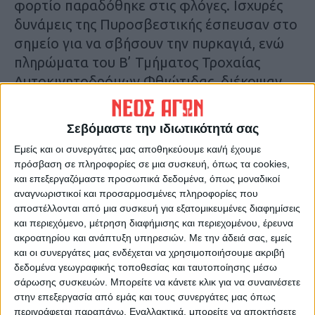
φορτίο παραδόθηκε στις φλόγες. Ισχυρές
δυνάμεις της Πυροσβεστικής έσπευσαν στο
σημείο για να σβήσουν την πυρκαγιά, ενώ
πληρώματα του Β’ Τμήματος Τροχαίας
Αυτοκινητοδρόμων Φθιώτιδας, διέκοψαν
την κυκλοφορία μέχρι να ολοκληρωθεί η
κατάσβεση. Δεν υπάρχει τραυματισμός
Σεβόμαστε την ιδιωτικότητά σας
Εμείς και οι συνεργάτες μας αποθηκεύουμε και/ή έχουμε
πρόσβαση σε πληροφορίες σε μια συσκευή, όπως τα cookies,
και επεξεργαζόμαστε προσωπικά δεδομένα, όπως μοναδικοί
αναγνωριστικοί και προσαρμοσμένες πληροφορίες που
αποστέλλονται από μια συσκευή για εξατομικευμένες διαφημίσεις
και περιεχόμενο, μέτρηση διαφήμισης και περιεχομένου, έρευνα
ακροατηρίου και ανάπτυξη υπηρεσιών.
Με την άδειά σας, εμείς
και οι συνεργάτες μας ενδέχεται να χρησιμοποιήσουμε ακριβή
δεδομένα γεωγραφικής τοποθεσίας και ταυτοποίησης μέσω
σάρωσης συσκευών. Μπορείτε να κάνετε κλικ για να συναινέσετε
στην επεξεργασία από εμάς και τους συνεργάτες μας όπως
περιγράφεται παραπάνω. Εναλλακτικά, μπορείτε να αποκτήσετε