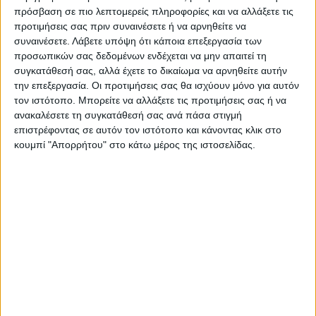
πρόσβαση σε πιο λεπτομερείς πληροφορίες και να αλλάξετε τις
Τελευταίες Ειδήσεις Σήμερα
προτιμήσεις σας πριν συναινέσετε ή να αρνηθείτε να
συναινέσετε.
Λάβετε υπόψη ότι κάποια επεξεργασία των
προσωπικών σας δεδομένων ενδέχεται να μην απαιτεί τη
συγκατάθεσή σας, αλλά έχετε το δικαίωμα να αρνηθείτε αυτήν
Ακολούθησε την εφημερίδα ΝΕΟΣ
την επεξεργασία. Οι προτιμήσεις σας θα ισχύουν μόνο για αυτόν
ΑΓΩΝ στο Google News!
τον ιστότοπο. Μπορείτε να αλλάξετε τις προτιμήσεις σας ή να
ανακαλέσετε τη συγκατάθεσή σας ανά πάσα στιγμή
Όλες οι εξελίξεις στην περιοχή της
Καρδίτσας και ευρύτερα της Θεσσαλίας
επιστρέφοντας σε αυτόν τον ιστότοπο και κάνοντας κλικ στο
κουμπί "Απορρήτου" στο κάτω μέρος της ιστοσελίδας.
ΠΡΟΗΓΟΥΜΕΝΟ ΑΡΘΡΟ
ΕΠΟΜΕΝΟ ΑΡΘΡΟ
Νέα σπουδαία προσθήκη για
Υψηλός ο κίνδυνος πυρκαγιάς
την ΑΣΑ που πήρε τον
σήμερα στο Ν. Καρδίτσας
Απόστολο Διαμαντή