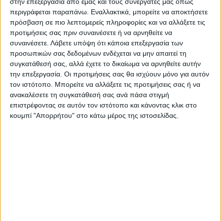
στην επεξεργασία από εμάς και τους συνεργάτες μας όπως
επιστρατεύοντας τσεκούρια για να κόβουν
περιγράφεται παραπάνω. Εναλλακτικά, μπορείτε να αποκτήσετε
πρόσβαση σε πιο λεπτομερείς πληροφορίες και να αλλάξετε τις
τις κολώνες και να έχουν ευκολότερη
προτιμήσεις σας πριν συναινέσετε ή να αρνηθείτε να
πρόσβαση στους μετασχηματιστές.
συναινέσετε.
Λάβετε υπόψη ότι κάποια επεξεργασία των
προσωπικών σας δεδομένων ενδέχεται να μην απαιτεί τη
συγκατάθεσή σας, αλλά έχετε το δικαίωμα να αρνηθείτε αυτήν
Αναλυτικότερα στην εφημερίδα Νέος Αγών
την επεξεργασία. Οι προτιμήσεις σας θα ισχύουν μόνο για αυτόν
τον ιστότοπο. Μπορείτε να αλλάξετε τις προτιμήσεις σας ή να
Τελευταίες Ειδήσεις Σήμερα
ανακαλέσετε τη συγκατάθεσή σας ανά πάσα στιγμή
επιστρέφοντας σε αυτόν τον ιστότοπο και κάνοντας κλικ στο
κουμπί "Απορρήτου" στο κάτω μέρος της ιστοσελίδας.
Ακολούθησε την εφημερίδα ΝΕΟΣ
ΑΓΩΝ στο Google News!
Όλες οι εξελίξεις στην περιοχή της
Καρδίτσας και ευρύτερα της Θεσσαλίας
ΠΡΟΗΓΟΥΜΕΝΟ ΑΡΘΡΟ
ΕΠΟΜΕΝΟ ΑΡΘΡΟ
Δύο προτάσεις ένταξης για
Δημοτικό Συμβούλιο
έργα βελτίωσης της
Σοφάδων: Σύσταση