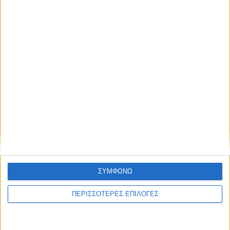
ΣΥΜΦΩΝΩ
ΚΑΡΔΙΤΣΑ
ΠΕΡΙΣΣΟΤΕΡΕΣ ΕΠΙΛΟΓΕΣ
Παρανάλωμα του πυρός έγινε ΙΧ έξω από
το Μορφοβούνι, έσπευσε η Πυροσβεστική