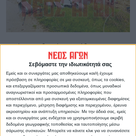
Οι νέες… επιδρομές σημειώθηκαν στην
ευρύτερη περιοχή του Ζαϊμίου. Οι επιτήδειοι
δρουν εδώ και εβδομάδες στον κάμπο του
Σεβόμαστε την ιδιωτικότητά σας
Δήμου Καρδίτσας, αλλά και των Σοφάδων
Εμείς και οι συνεργάτες μας αποθηκεύουμε και/ή έχουμε
όπως έχει καταγράψει με σχετικά ρεπορτάζ
πρόσβαση σε πληροφορίες σε μια συσκευή, όπως τα cookies,
ο
«Νέος Αγών».
και επεξεργαζόμαστε προσωπικά δεδομένα, όπως μοναδικοί
αναγνωριστικοί και προσαρμοσμένες πληροφορίες που
αποστέλλονται από μια συσκευή για εξατομικευμένες διαφημίσεις
Για να κλέψουν τον χαλκό και τα καλώδια,
και περιεχόμενο, μέτρηση διαφήμισης και περιεχομένου, έρευνα
κατέστρεψαν ξηραντήρια καπνού και
ακροατηρίου και ανάπτυξη υπηρεσιών.
Με την άδειά σας, εμείς
και οι συνεργάτες μας ενδέχεται να χρησιμοποιήσουμε ακριβή
γκρέμισαν μετασχηματιστές που ζυγίζουν
δεδομένα γεωγραφικής τοποθεσίας και ταυτοποίησης μέσω
περίπου 400 κιλά. Τώρα όπως
σάρωσης συσκευών. Μπορείτε να κάνετε κλικ για να συναινέσετε
προαναφέραμε, εφηύραν νέα μέθοδο,