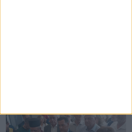
5 Αυγούστου 2026, 6:01 μμ
Επέμβαση της Πυροσβεστικής σε εστία
φωτιάς πίσω από τον σταθμό του ΟΣΕ
(φωτο & βιντεο)
ΚΑΡΔΙΤΣΑ