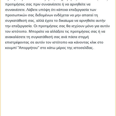
προτιμήσεις σας πριν συναινέσετε ή να αρνηθείτε να
ΠΡΟΗΓΟΥΜΕΝΟ ΑΡΘΡΟ
ΕΠΟΜΕΝΟ ΑΡΘΡΟ
συναινέσετε.
Λάβετε υπόψη ότι κάποια επεξεργασία των
Τραγωδία στο Βαθύλακκο:
Ανεβαίνει η στάθμη του
προσωπικών σας δεδομένων ενδέχεται να μην απαιτεί τη
νεκρός ηλικιωμένος ύστερα
Ενιπέα, σε επιφυλακή καλεί
συγκατάθεσή σας, αλλά έχετε το δικαίωμα να αρνηθείτε αυτήν
από φωτιά στην οικία του
κατοίκους κοινοτήτων ο
την επεξεργασία. Οι προτιμήσεις σας θα ισχύουν μόνο για αυτόν
(ΦΩΤΟ)
Δήμος Παλαμά (ΦΩΤΟ &
τον ιστότοπο. Μπορείτε να αλλάξετε τις προτιμήσεις σας ή να
ΒΙΝΤΕΟ)- μήνυμα από το 112
ανακαλέσετε τη συγκατάθεσή σας ανά πάσα στιγμή
στην Υπέρεια
επιστρέφοντας σε αυτόν τον ιστότοπο και κάνοντας κλικ στο
κουμπί "Απορρήτου" στο κάτω μέρος της ιστοσελίδας.
ΝΕΟΣ ΑΓΩΝ
https://neosagon.gr
Η Αρχαιότερη Καθημερινή Πρωινή Εφημερίδα της Καρδίτσας