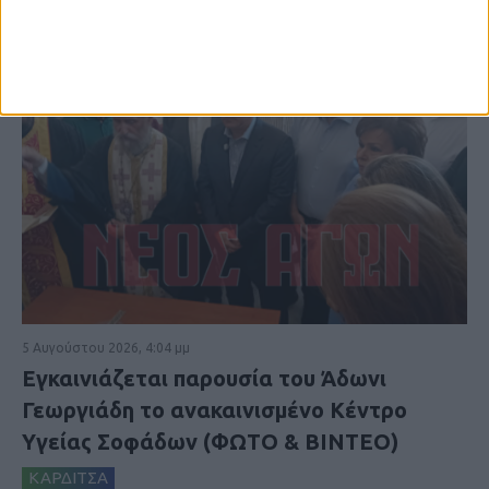
5 Αυγούστου 2026, 4:04 μμ
Εγκαινιάζεται παρουσία του Άδωνι
Γεωργιάδη το ανακαινισμένο Κέντρο
Υγείας Σοφάδων (ΦΩΤΟ & ΒΙΝΤΕΟ)
ΚΑΡΔΙΤΣΑ