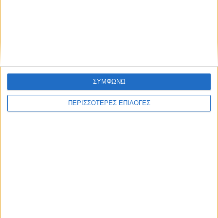
ΘΕΣΣΑΛΙΑ
Ασφυξία στις φυλακές νέων Βόλου – 106
κρατούμενοι σε χώρο για 54
ΣΥΜΦΩΝΩ
ΠΕΡΙΣΣΟΤΕΡΕΣ ΕΠΙΛΟΓΕΣ
ΘΕΣΣΑΛΙΑ FM
ΑΚΟΥΣΤΕ ΖΩΝΤΑΝΑ