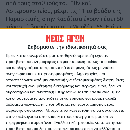
από τους σταθμούς του Εθνικού
Αστεροσκοπείου, μέχρι τις 11 το βράδυ της
Παρασκευής, στην Καρδίτσα έχουν πέσει 50
χιλιοστά βροχής και στο Μουζάκι 65. Eπίσης
85 στην Κερασιά και στην Οξυά, περίπου 75
στην Πεζούλα και στην Καστανιά, ενώ 76
Σεβόμαστε την ιδιωτικότητά σας
στο Φύλλο όπως καταγράφει τοπικός
Εμείς και οι συνεργάτες μας αποθηκεύουμε και/ή έχουμε
σταθμός.
πρόσβαση σε πληροφορίες σε μια συσκευή, όπως τα cookies,
και επεξεργαζόμαστε προσωπικά δεδομένα, όπως μοναδικοί
Τελευταίες Ειδήσεις Σήμερα
αναγνωριστικοί και προσαρμοσμένες πληροφορίες που
αποστέλλονται από μια συσκευή για εξατομικευμένες διαφημίσεις
και περιεχόμενο, μέτρηση διαφήμισης και περιεχομένου, έρευνα
ακροατηρίου και ανάπτυξη υπηρεσιών.
Με την άδειά σας, εμείς
Ακολούθησε την εφημερίδα ΝΕΟΣ
και οι συνεργάτες μας ενδέχεται να χρησιμοποιήσουμε ακριβή
ΑΓΩΝ στο Google News!
δεδομένα γεωγραφικής τοποθεσίας και ταυτοποίησης μέσω
σάρωσης συσκευών. Μπορείτε να κάνετε κλικ για να συναινέσετε
Όλες οι εξελίξεις στην περιοχή της
Καρδίτσας και ευρύτερα της Θεσσαλίας
στην επεξεργασία από εμάς και τους συνεργάτες μας όπως
περιγράφεται παραπάνω. Εναλλακτικά, μπορείτε να αποκτήσετε
πρόσβαση σε πιο λεπτομερείς πληροφορίες και να αλλάξετε τις