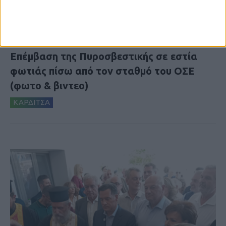
5 Αυγούστου 2026, 6:01 μμ
Επέμβαση της Πυροσβεστικής σε εστία
φωτιάς πίσω από τον σταθμό του ΟΣΕ
(φωτο & βιντεο)
ΚΑΡΔΙΤΣΑ