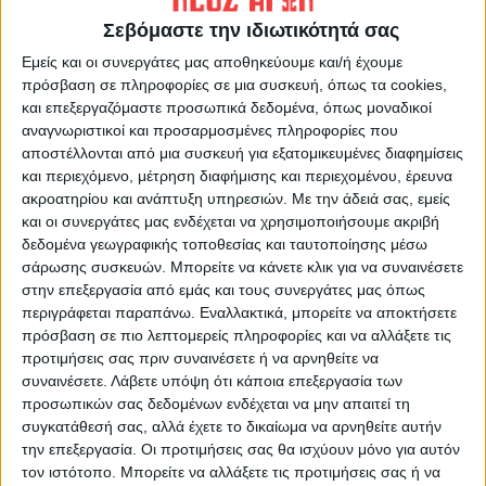
ανάγκες καθώς και παράλληλη αύξηση του
Σεβόμαστε την ιδιωτικότητά σας
διαθέσιμου για τους αγρότες
Εμείς και οι συνεργάτες μας αποθηκεύουμε και/ή έχουμε
«κλειδωμένου» ηλεκτρικού χώρου ανά
πρόσβαση σε πληροφορίες σε μια συσκευή, όπως τα cookies,
υποσταθμό του ΔΕΔΔΗΕ από τα 3 MW
και επεξεργαζόμαστε προσωπικά δεδομένα, όπως μοναδικοί
(μεγαβάτ) που δικαιούνται σήμερα, στα 6
αναγνωριστικοί και προσαρμοσμένες πληροφορίες που
MW. Έτσι, σύμφωνα με τους υπολογισμούς
αποστέλλονται από μια συσκευή για εξατομικευμένες διαφημίσεις
και περιεχόμενο, μέτρηση διαφήμισης και περιεχομένου, έρευνα
του ΥΠΕΝ, με εξασφαλισμένα 6 MW σε
ακροατηρίου και ανάπτυξη υπηρεσιών.
Με την άδειά σας, εμείς
κάθε ένα από τους 225 υποσταθμούς της
και οι συνεργάτες μας ενδέχεται να χρησιμοποιήσουμε ακριβή
χώρας, ο διαθέσιμος ηλεκτρικός χώρος για
δεδομένα γεωγραφικής τοποθεσίας και ταυτοποίησης μέσω
σάρωσης συσκευών. Μπορείτε να κάνετε κλικ για να συναινέσετε
τα αγροτικά φωτοβολταϊκά θα φτάσει στα
στην επεξεργασία από εμάς και τους συνεργάτες μας όπως
1.350 MW.
περιγράφεται παραπάνω. Εναλλακτικά, μπορείτε να αποκτήσετε
πρόσβαση σε πιο λεπτομερείς πληροφορίες και να αλλάξετε τις
Οι τελευταίες τροποποιήσεις
προτιμήσεις σας πριν συναινέσετε ή να αρνηθείτε να
συναινέσετε.
Λάβετε υπόψη ότι κάποια επεξεργασία των
προσωπικών σας δεδομένων ενδέχεται να μην απαιτεί τη
Να θυμίσουμε ότι, το καλοκαίρι του 2022, ο
συγκατάθεσή σας, αλλά έχετε το δικαίωμα να αρνηθείτε αυτήν
ΔΕΔΔΗΕ προχώρησε σε τροποποιήσεις του
την επεξεργασία. Οι προτιμήσεις σας θα ισχύουν μόνο για αυτόν
κώδικα διαχείρισης του Ελληνικού Δικτύου
τον ιστότοπο. Μπορείτε να αλλάξετε τις προτιμήσεις σας ή να