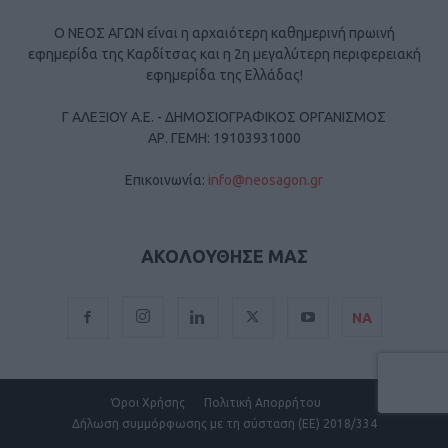
Ο ΝΕΟΣ ΑΓΩΝ είναι η αρχαιότερη καθημερινή πρωινή
εφημερίδα της Καρδίτσας και η 2η μεγαλύτερη περιφερειακή
εφημερίδα της Ελλάδας!
Γ ΑΛΕΞΙΟΥ Α.Ε. - ΔΗΜΟΣΙΟΓΡΑΦΙΚΟΣ ΟΡΓΑΝΙΣΜΟΣ
ΑΡ. ΓΕΜΗ: 19103931000
Επικοινωνία:
info@neosagon.gr
ΑΚΟΛΟΥΘΗΣΕ ΜΑΣ
ΝΑ
Όροι Χρήσης
Πολιτική Απορρήτου
Δήλωση συμμόρφωσης με τη σύσταση (ΕΕ) 2018/334