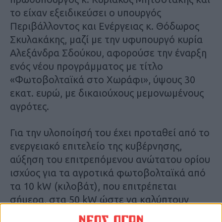
το είχαν εξειδικεύσει ο υπουργός
Περιβάλλοντος και Ενέργειας κ. Θόδωρος
Σκυλακάκης, μαζί με την υφυπουργό κυρία
Αλεξάνδρα Σδούκου, αφορούσε την έναρξη
ενός νέου προγράμματος με τίτλο
«Φωτοβολταϊκά στο Χωράφι», ύψους 30
εκατ. ευρώ, με δικαιούχους μεμονωμένους
αγρότες.
Για την υλοποίησή του έχει προταθεί από το
ενεργειακό επιτελείο της κυβέρνησης,
αύξηση του επιτρεπόμενου ανώτατου ορίου
ισχύος για τα αγροτικά φωτοβολταϊκά από
τα 10 kW (κιλοβάτ), που επιτρέπεται
σήμερα, στα 50 kW ώστε να καλύπτουν
παραγωγούς με μεγαλύτερες ενεργειακές