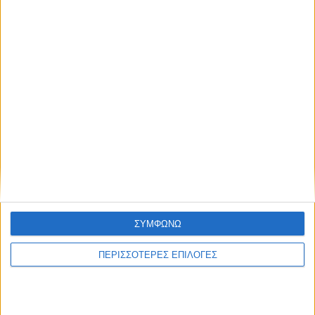
ΣΥΜΦΩΝΩ
ΚΑΡΔΙΤΣΑ
ΠΕΡΙΣΣΟΤΕΡΕΣ ΕΠΙΛΟΓΕΣ
Έργο καθαρισμού του Ρογόζινου και
αποκατάστασης των αναχωμάτων