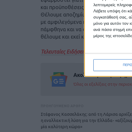
λεπτομερείς πληροφορ
και προϋποθέσεις η Ελλάδα να καλύψε
Λάβετε υπόψη ότι κά
Θέλουμε αποζημίωση για τα προϊόντα 
συγκατάθεσή σας, αλ
με αμφιλεγόμενα προϊόντα που εισάγο
μόνο για αυτόν τον 
πάμφθηνα και να φτάνουν σε εσάς πα
ανά πάσα στιγμή επι
μέρος της ιστοσελίδα
θέλουμε και εκεί κάποιες λύσεις», κατ
Τελευταίες Ειδήσεις Σήμερα
ΠΕΡΙ
Ακολούθησε την εφημε
Όλες οι εξελίξεις στην περι
ΠΡΟΗΓΟΥΜΕΝΟ ΑΡΘΡΟ
Στέφανος Κασσελάκης: από τη Λάρισα αρχίζε
η εναλλακτική λύση για την Ελλάδα- «αξίζου
μία καλύτερη χώρα»