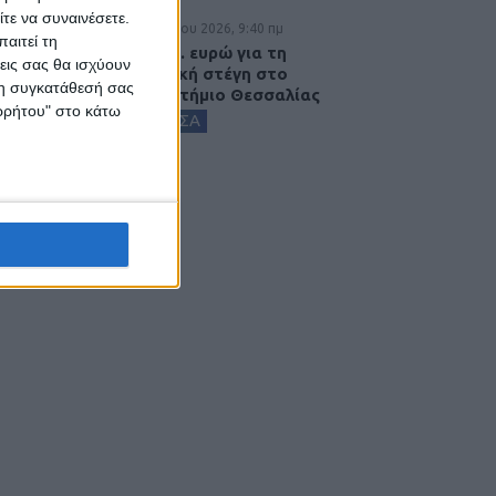
τε να συναινέσετε.
8 Αυγούστου 2026, 9:40 πμ
αιτεί τη
2,3 εκατ. ευρώ για τη
εις σας θα ισχύουν
φοιτητική στέγη στο
 τη συγκατάθεσή σας
Πανεπιστήμιο Θεσσαλίας
ορρήτου" στο κάτω
ΚΑΡΔΙΤΣΑ