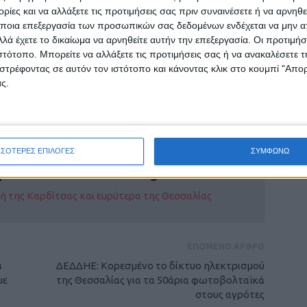
ίες και να αλλάξετε τις προτιμήσεις σας πριν συναινέσετε ή να αρνηθεί
ι τους όρους που θέτει η ΕΕ με τη νέα ΚΑΠ.
ποια επεξεργασία των προσωπικών σας δεδομένων ενδέχεται να μην απ
και υπάρχει και το θέμα με τις ελληνοποιήσεις
λά έχετε το δικαίωμα να αρνηθείτε αυτήν την επεξεργασία. Οι προτιμήσ
νται. Δεν μπορούμε εμείς να πουλάμε
ιστότοπο. Μπορείτε να αλλάξετε τις προτιμήσεις σας ή να ανακαλέσετε
νάκριβα. Υπάρχουν ζημιές στη Θεσσαλία και
στρέφοντας σε αυτόν τον ιστότοπο και κάνοντας κλικ στο κουμπί "Απ
ς.
έληξε.
ΣΣΟΤΕΡΕΣ ΕΠΙΛΟΓΕΣ
ΣΥΜΦΩΝΩ
ρίδα ΝΕΟΣ ΑΓΩΝ στο Google News!
οχή της Καρδίτσας και ευρύτερα της Θεσσαλίας
ΕΠΟΜΕΝΟ ΑΡΘΡΟ
ι
ΔΕΔΔΗΕ: Κορεσμένο το δίκτυο ηλεκτρισμού
με
της Θεσσαλίας για τα 50άρια φωτοβολταϊκά
στους αγρότες