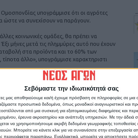
 Ομοσπονδίας υπογράμμισε ότι οι αγρότες
α ώστε να συνεχίσουν να παράγουν.
άλλες κοινωνικές ομάδες, θα πρέπει να
 Έξι μήνες μετά τις πλημμύρες αυτό που έχουν
οκαταβολή στα προϊόντα και το 60% των
, τίποτα άλλο», υπογράμμισε χαρακτηριστι
 τα αιτήματα που θα κατατεθούν στον
Σεβόμαστε την ιδιωτικότητά σας
 καθορίστηκε η 15μελής επιτροπή που θα τον
άτες μας αποθηκεύουμε και/ή έχουμε πρόσβαση σε πληροφορίες σε μια
ξίμου.
ργαζόμαστε προσωπικά δεδομένα, όπως μοναδικοί αναγνωριστικοί και 
στέλλονται από μια συσκευή για εξατομικευμένες διαφημίσεις και περ
ν ο Ρίζος Μαρούδας επισήμανε ότι τα «βασικά
εχομένου, έρευνα ακροατηρίου και ανάπτυξη υπηρεσιών.
Με την άδειά σα
ρότες είναι το κόστος παραγωγής που είναι
χεται να χρησιμοποιήσουμε ακριβή δεδομένα γεωγραφικής τοποθεσίας 
γροτικής πολιτικής, η οποία δεν θέλουμε να
ών. Μπορείτε να κάνετε κλικ για να συναινέσετε στην επεξεργασία απ
ς περιγράφεται παραπάνω. Εναλλακτικά, μπορείτε να αποκτήσετε πρό
ρη απλό την προηγούμενη και δεν υπάρχουν ότι