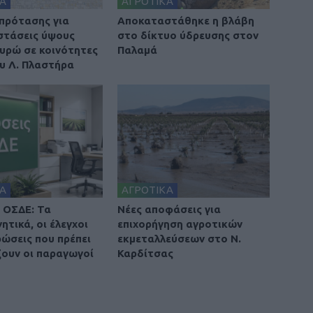
Α
ΑΓΡΟΤΙΚΑ
πρότασης για
Αποκαταστάθηκε η βλάβη
στάσεις ύψους
στο δίκτυο ύδρευσης στον
ευρώ σε κοινότητες
Παλαμά
υ Λ. Πλαστήρα
Α
ΑΓΡΟΤΙΚΑ
 ΟΣΔΕ: Τα
Nέες αποφάσεις για
ητικά, οι έλεγχοι
επιχορήγηση αγροτικών
ρώσεις που πρέπει
εκμεταλλεύσεων στο Ν.
ζουν οι παραγωγοί
Καρδίτσας