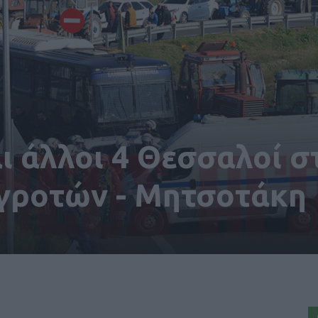
αι άλλοι 4 Θεσσαλοί σ
γροτών - Μητσοτάκη