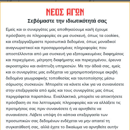
ήδη έχει μπει η πρώτη χρηματοδότηση για
στειρώσεις, νοσηλείες, περισυλλογή και
τσιπάρισμα. Παραθέτοντας στοιχεία
Σεβόμαστε την ιδιωτικότητά σας
ανέφερε ότι φέτος έχουν γίνει 42
Εμείς και οι συνεργάτες μας αποθηκεύουμε και/ή έχουμε
στειρώσεις, 24 νοσηλείες και 43
πρόσβαση σε πληροφορίες σε μια συσκευή, όπως τα cookies,
περισυλλογές, αλλά και 120 τσιπαρίσματα
και επεξεργαζόμαστε προσωπικά δεδομένα, όπως μοναδικοί
αναγνωριστικοί και προσαρμοσμένες πληροφορίες που
που κόστισαν 12.000 ευρώ.
αποστέλλονται από μια συσκευή για εξατομικευμένες διαφημίσεις
Εξήρε το έργο του Αντιδημάρχου Σωτήρης
και περιεχόμενο, μέτρηση διαφήμισης και περιεχομένου, έρευνα
Γιαννακού και του κτηνιάτρου του Δήμου,
ακροατηρίου και ανάπτυξη υπηρεσιών.
Με την άδειά σας, εμείς
και οι συνεργάτες μας ενδέχεται να χρησιμοποιήσουμε ακριβή
καθώς και των συνεργατών που
δεδομένα γεωγραφικής τοποθεσίας και ταυτοποίησης μέσω
συνδράμουν συμπληρωματικά το έργο.
σάρωσης συσκευών. Μπορείτε να κάνετε κλικ για να συναινέσετε
στην επεξεργασία από εμάς και τους συνεργάτες μας όπως
Υλοτομία
περιγράφεται παραπάνω. Εναλλακτικά, μπορείτε να αποκτήσετε
πρόσβαση σε πιο λεπτομερείς πληροφορίες και να αλλάξετε τις
Προς ολοκλήρωση οδεύει η υλοτομία του
προτιμήσεις σας πριν συναινέσετε ή να αρνηθείτε να
Δήμου Σοφάδων, όπως ενημέρωσε το Σώμα
συναινέσετε.
Λάβετε υπόψη ότι κάποια επεξεργασία των
ο Αντιδήμαρχος Κ. Βράκας απαντώντας στην
προσωπικών σας δεδομένων ενδέχεται να μην απαιτεί τη
συγκατάθεσή σας, αλλά έχετε το δικαίωμα να αρνηθείτε αυτήν
ερώτηση του Δημοτικού Συμβούλου της