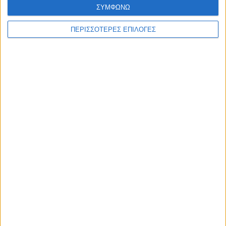
ΣΥΜΦΩΝΩ
ΠΕΡΙΣΣΟΤΕΡΕΣ ΕΠΙΛΟΓΕΣ
ΚΑΡΔΙΤΣΑ
Προχωρούν οι διαδικασίες για την
ανάθεση του masterplan της ΔΕΥΑ
Καρδίτσας