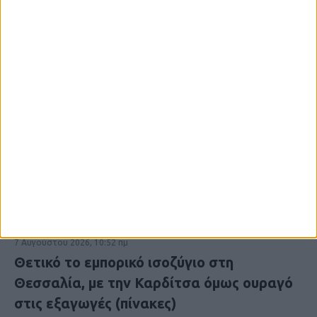
7 Αυγούστου 2026, 10:52 πμ
Θετικό το εμπορικό ισοζύγιο στη
Θεσσαλία, με την Καρδίτσα όμως ουραγό
στις εξαγωγές (πίνακες)