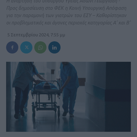
Η ανάρτηση του υπουργού Υγείας Άδωνι Γεωργιάδη -
Προς δημοσίευση στο ΦΕΚ η Κοινή Υπουργική Απόφαση
για την παραμονή των γιατρών του ΕΣΥ – Καθορίστηκαν
οι προβληματικές και άγονες περιοχές κατηγορίας Α’ και Β’
5 Σεπτεμβρίου 2024, 7:55 μμ