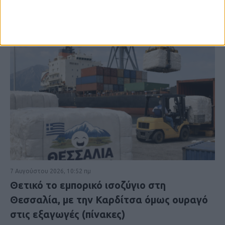
7 Αυγούστου 2026, 10:52 πμ
Θετικό το εμπορικό ισοζύγιο στη
Θεσσαλία, με την Καρδίτσα όμως ουραγό
στις εξαγωγές (πίνακες)