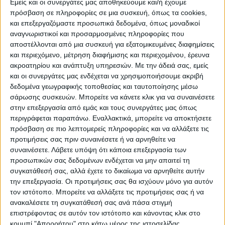
ιδιωτικό τομέα, καθώς και η ευκαιρία να
Εμείς και οι συνεργάτες μας αποθηκεύουμε και/ή έχουμε
πρόσβαση σε πληροφορίες σε μια συσκευή, όπως τα cookies,
διενεργούν απογευματινές χειρουργικές
και επεξεργαζόμαστε προσωπικά δεδομένα, όπως μοναδικοί
επεμβάσεις. Ο στόχος αυτών των
αναγνωριστικοί και προσαρμοσμένες πληροφορίες που
παρεμβάσεων είναι να μπορούν να έχουν
αποστέλλονται από μια συσκευή για εξατομικευμένες διαφημίσεις
και περιεχόμενο, μέτρηση διαφήμισης και περιεχομένου, έρευνα
επιπλέον εισόδημα και να μη γυρίζουν την
ακροατηρίου και ανάπτυξη υπηρεσιών.
Με την άδειά σας, εμείς
πλάτη στα δημόσια νοσοκομεία.
και οι συνεργάτες μας ενδέχεται να χρησιμοποιήσουμε ακριβή
δεδομένα γεωγραφικής τοποθεσίας και ταυτοποίησης μέσω
Έτσι, σύμφωνα με την Υπουργική Απόφαση
σάρωσης συσκευών. Μπορείτε να κάνετε κλικ για να συναινέσετε
στην επεξεργασία από εμάς και τους συνεργάτες μας όπως
που αναμένεται να δημοσιευτεί στην
περιγράφεται παραπάνω. Εναλλακτικά, μπορείτε να αποκτήσετε
Εφημερίδα της Κυβέρνησης:
πρόσβαση σε πιο λεπτομερείς πληροφορίες και να αλλάξετε τις
προτιμήσεις σας πριν συναινέσετε ή να αρνηθείτε να
– Στους ιατρούς/οδοντιάτρους κλάδου ΕΣΥ
συναινέσετε.
Λάβετε υπόψη ότι κάποια επεξεργασία των
προσωπικών σας δεδομένων ενδέχεται να μην απαιτεί τη
που υπηρετούν σε υγειονομικές δομές, οι
συγκατάθεσή σας, αλλά έχετε το δικαίωμα να αρνηθείτε αυτήν
οποίες εδρεύουν σε προβληματικές και
την επεξεργασία. Οι προτιμήσεις σας θα ισχύουν μόνο για αυτόν
άγονες περιοχές κατηγορίας Α’
τον ιστότοπο. Μπορείτε να αλλάξετε τις προτιμήσεις σας ή να
ανακαλέσετε τη συγκατάθεσή σας ανά πάσα στιγμή
καταβάλλεται μηνιαίο οικονομικό κίνητρο
επιστρέφοντας σε αυτόν τον ιστότοπο και κάνοντας κλικ στο
προσέλκυσης και παραμονής ύψους 300
κουμπί "Απορρήτου" στο κάτω μέρος της ιστοσελίδας.