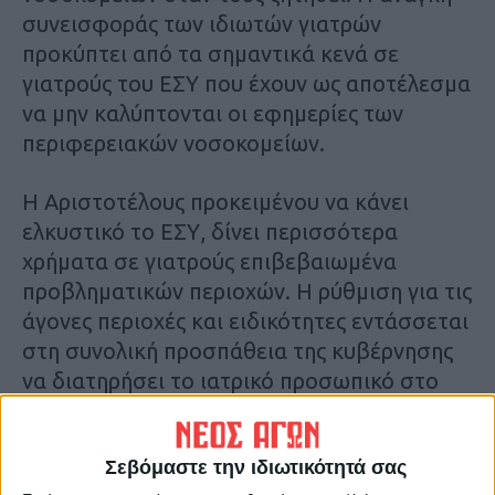
συνεισφοράς των ιδιωτών γιατρών
προκύπτει από τα σημαντικά κενά σε
γιατρούς του ΕΣΥ που έχουν ως αποτέλεσμα
να μην καλύπτονται οι εφημερίες των
περιφερειακών νοσοκομείων.
Η Αριστοτέλους προκειμένου να κάνει
ελκυστικό το ΕΣΥ, δίνει περισσότερα
χρήματα σε γιατρούς επιβεβαιωμένα
προβληματικών περιοχών. Η ρύθμιση για τις
άγονες περιοχές και ειδικότητες εντάσσεται
στη συνολική προσπάθεια της κυβέρνησης
να διατηρήσει το ιατρικό προσωπικό στο
δημόσιο σύστημα. Υπενθυμίζεται ότι έχει
δοθεί ήδη η δυνατότητα στους γιατρούς του
Σεβόμαστε την ιδιωτικότητά σας
ΕΣΥ να έχουν παράλληλη απασχόληση στον