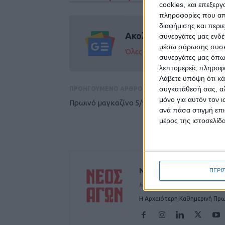
cookies, και επεξε
πληροφορίες που απο
διαφήμισης και περι
Ακολούθησε την εφημε
συνεργάτες μας ενδέ
μέσω σάρωσης συσκευ
Όλες οι εξελίξεις στην περι
συνεργάτες μας όπω
λεπτομερείς πληροφορ
Λάβετε υπόψη ότι κά
συγκατάθεσή σας, αλ
ΠΡΟΗΓΟΥΜΕΝΟ ΑΡΘΡΟ
μόνο για αυτόν τον 
Πρωινό μαγκαζίνο 5/9/2024
ανά πάσα στιγμή επι
μέρος της ιστοσελίδα
ΝΕΟΣ ΑΓΩΝ
ΠΕΡΙ
https://neosagon.gr
Η Αρχαιότερη Καθημερινή Πρω