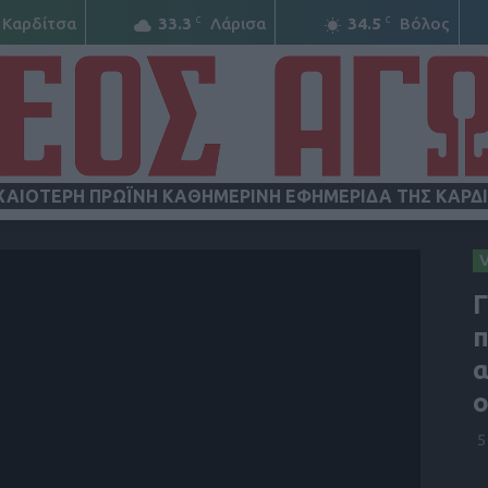
C
C
Καρδίτσα
33.3
Λάρισα
34.5
Βόλος
ΧΑΙΟΤΕΡΗ ΠΡΩΪΝΗ ΚΑΘΗΜΕΡΙΝΗ ΕΦΗΜΕΡΙΔΑ ΤΗΣ ΚΑΡΔ
ΝΕΟΣ
Γ
π
α
ΑΓΩΝ
5