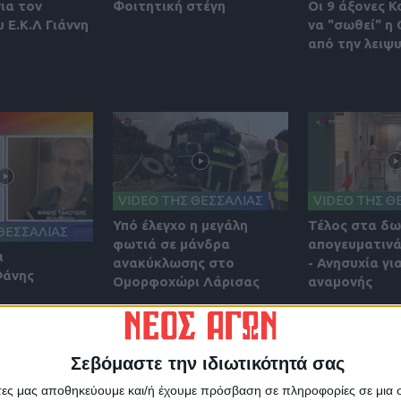
για τον
Φοιτητική στέγη
Οι 9 άξονες Κ
 Ε.Κ.Λ Γιάννη
να "σωθεί" η
από την λειψ
VIDEO ΤΗΣ ΘΕΣΣΑΛΙΑΣ
VIDEO ΤΗΣ Θ
Υπό έλεγχο η μεγάλη
Τέλος στα δ
ΘΕΣΣΑΛΙΑΣ
φωτιά σε μάνδρα
απογευματινά
ι
ανακύκλωσης στο
- Ανησυχία γι
Φάνης
Ομορφοχώρι Λάρισας
αναμονής
Σεβόμαστε την ιδιωτικότητά σας
άτες μας αποθηκεύουμε και/ή έχουμε πρόσβαση σε πληροφορίες σε μια