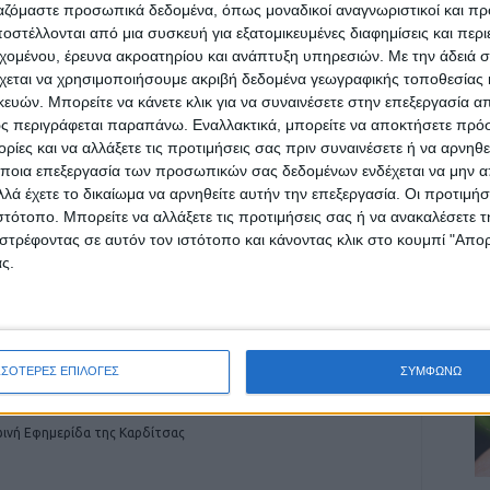
ργαζόμαστε προσωπικά δεδομένα, όπως μοναδικοί αναγνωριστικοί και 
στέλλονται από μια συσκευή για εξατομικευμένες διαφημίσεις και περ
εχομένου, έρευνα ακροατηρίου και ανάπτυξη υπηρεσιών.
Με την άδειά σα
ρίδα ΝΕΟΣ ΑΓΩΝ στο Google News!
χεται να χρησιμοποιήσουμε ακριβή δεδομένα γεωγραφικής τοποθεσίας 
Α
ών. Μπορείτε να κάνετε κλικ για να συναινέσετε στην επεξεργασία απ
οχή της Καρδίτσας και ευρύτερα της Θεσσαλίας
ς περιγράφεται παραπάνω. Εναλλακτικά, μπορείτε να αποκτήσετε πρό
ίες και να αλλάξετε τις προτιμήσεις σας πριν συναινέσετε ή να αρνηθεί
ποια επεξεργασία των προσωπικών σας δεδομένων ενδέχεται να μην απ
λά έχετε το δικαίωμα να αρνηθείτε αυτήν την επεξεργασία. Οι προτιμήσ
ΕΠΟΜΕΝΟ ΑΡΘΡΟ
ιστότοπο. Μπορείτε να αλλάξετε τις προτιμήσεις σας ή να ανακαλέσετε
Άδωνις Γεωργιάδης: Ανακοίνωσε τα κίνητρα
στρέφοντας σε αυτόν τον ιστότοπο και κάνοντας κλικ στο κουμπί "Απ
για να πάνε οι γιατροί σε προβληματικές και
ς.
άγονες περιοχές
ΣΣΟΤΕΡΕΣ ΕΠΙΛΟΓΕΣ
ΣΥΜΦΩΝΩ
ινή Εφημερίδα της Καρδίτσας