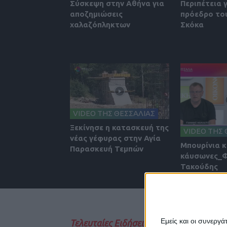
Σύσκεψη στην Αθήνα για
Περιπέτεια 
αποζημιώσεις
πρόεδρο του
χαλαζόπληκτων
Σκόκα
VIDEO ΤΗΣ ΘΕΣΣΑΛΙΑΣ
Ξεκίνησε η κατασκευή της
VIDEO ΤΗΣ 
νέας γέφυρας στην Αγία
Μπουρίνια κ
Παρασκευή Τεμπών
κάυσωνες_
Τακούδης
Εμείς και οι συνεργ
Τελευταίες Ειδήσεις Σήμερα