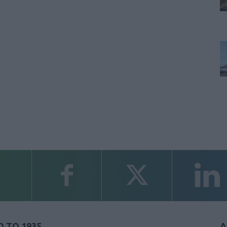
 ΤΟ 1935
Α