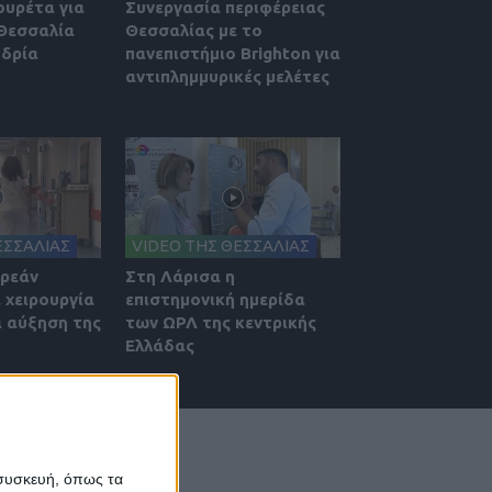
ουρέτα για
Συνεργασία περιφέρειας
 Θεσσαλία
Θεσσαλίας με το
υδρία
πανεπιστήμιο Brighton για
αντιπλημμυρικές μελέτες
ΕΣΣΑΛΙΑΣ
VIDEO ΤΗΣ ΘΕΣΣΑΛΙΑΣ
ωρεάν
Στη Λάρισα η
 χειρουργία
επιστημονική ημερίδα
α αύξηση της
των ΩΡΛ της κεντρικής
Ελλάδας
 συσκευή, όπως τα