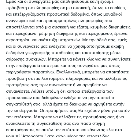
Εμείς και οι συνεργάτες μας αποθηκεύουμε και/ή έχουμε
ποδηλάτων στις εισόδους της πλατείας
πρόσβαση σε πληροφορίες σε μια συσκευή, όπως τα cookies,
•
Επιλογή κατάλληλων υλικών για δάπεδα,
και επεξεργαζόμαστε προσωπικά δεδομένα, όπως μοναδικοί
επενδύσεις και καθίσματα
αναγνωριστικοί και προσαρμοσμένες πληροφορίες που
αποστέλλονται από μια συσκευή για εξατομικευμένες διαφημίσεις
•
Εύκολη πρόσβαση ΑΜΕΑ και όδευση
και περιεχόμενο, μέτρηση διαφήμισης και περιεχομένου, έρευνα
τυφλών
ακροατηρίου και ανάπτυξη υπηρεσιών.
Με την άδειά σας, εμείς
Η
νέα
αρχιτεκτονική
πρόταση,
βασιζόμενη
και οι συνεργάτες μας ενδέχεται να χρησιμοποιήσουμε ακριβή
δεδομένα γεωγραφικής τοποθεσίας και ταυτοποίησης μέσω
στις
χρήσεις
των
τελευταίων
ετών,
στις
σάρωσης συσκευών. Μπορείτε να κάνετε κλικ για να συναινέσετε
κλιματολογικές συνθήκες της περιοχής και
στην επεξεργασία από εμάς και τους συνεργάτες μας όπως
παράλληλα, λαμβάνοντας υπόψιν τις
περιγράφεται παραπάνω. Εναλλακτικά, μπορείτε να αποκτήσετε
ανάγκες
πρόσβαση σε πιο λεπτομερείς πληροφορίες και να αλλάξετε τις
προτιμήσεις σας πριν συναινέσετε ή να αρνηθείτε να
των
πολιτών
για
χώρους
κοινωνικών
συναινέσετε.
Λάβετε υπόψη ότι κάποια επεξεργασία των
συναναστροφών,
χώρους
ψυχαγωγίας
και
προσωπικών σας δεδομένων ενδέχεται να μην απαιτεί τη
ανάπαυσης, με γνώμονα την ανθρώπινη
συγκατάθεσή σας, αλλά έχετε το δικαίωμα να αρνηθείτε αυτήν
την επεξεργασία. Οι προτιμήσεις σας θα ισχύουν μόνο για αυτόν
κλίμακα, αποσκοπεί στη δημιουργία μιας
τον ιστότοπο. Μπορείτε να αλλάξετε τις προτιμήσεις σας ή να
νέας
ανακαλέσετε τη συγκατάθεσή σας ανά πάσα στιγμή
ταυτότητας του κέντρου της πόλης.
επιστρέφοντας σε αυτόν τον ιστότοπο και κάνοντας κλικ στο
κουμπί "Απορρήτου" στο κάτω μέρος της ιστοσελίδας.