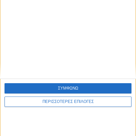
Τελευταίες Ειδήσεις Σήμερα
Ακολούθησε την εφημερίδα ΝΕΟΣ
ΑΓΩΝ στο Google News!
Όλες οι εξελίξεις στην περιοχή της
Καρδίτσας και ευρύτερα της Θεσσαλίας
ΠΡΟΗΓΟΥΜΕΝΟ ΑΡΘΡΟ
ΕΠΟΜΕΝΟ ΑΡΘΡΟ
Επικαιροποιημένη μελέτη και
«Μάχη» με το χρόνο για τα
τεύχη δημοπράτησης για τον
έργα στο Δημοτικό Στάδιο
ΣΥΜΦΩΝΩ
ποδηλατόδρομο στη Δ.
Λάππα
ΠΕΡΙΣΣΟΤΕΡΕΣ ΕΠΙΛΟΓΕΣ