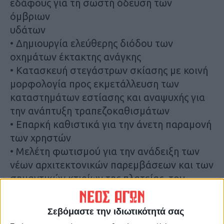
εδάφους για τη σωστή όδευση των
όμβριων
υδάτων
•
Δημιουργία ελεύθερης διόδου των
οχημάτων έκτακτης ανάγκης
•
Κατασκευή
στεγάστρων
σκίασης
με
κοινή
μορφολογία
προς
εκμετάλλευση
των
καταστημάτων εστίασης και αναψυχής για
την ανάπτυξη τραπεζοκαθισμάτων
•
Επαρκή καθιστικά για την άνετη παραμονή
των χρηστών
•
Μελέτη φωτισμού για την ανάδειξη των
νέων αρχιτεκτονικών παρεμβάσεων και των
σημαντικών κτιρίων της πλατείας, του
Δικαστικού Μεγάρου και της Επισκοπής.
•
Σύγχρονος αστικός εξοπλισμός
Σεβόμαστε την ιδιωτικότητά σας
•
Οργανωμένα σημεία στάθμευσης των