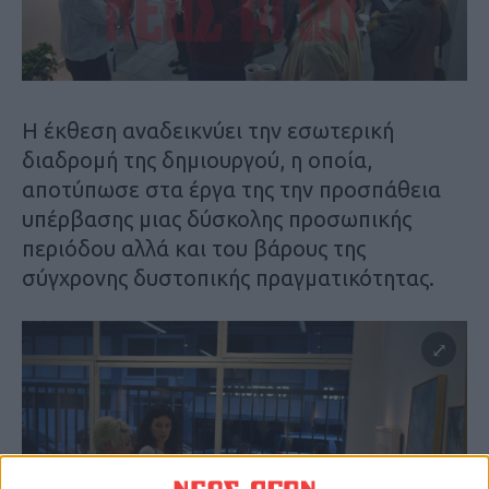
Η έκθεση αναδεικνύει την εσωτερική
διαδρομή της δημιουργού, η οποία,
αποτύπωσε στα έργα της την προσπάθεια
υπέρβασης μιας δύσκολης προσωπικής
περιόδου αλλά και του βάρους της
σύγχρονης δυστοπικής πραγματικότητας.