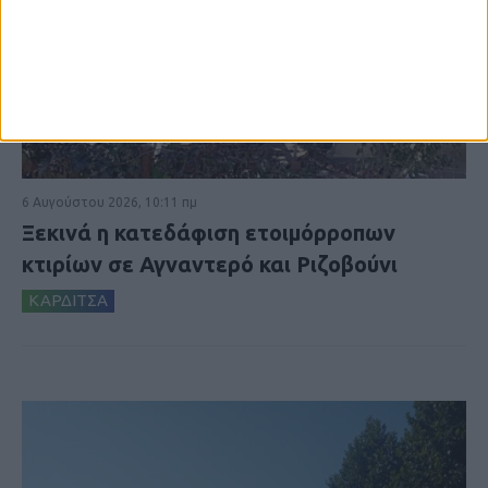
6 Αυγούστου 2026, 10:11 πμ
Ξεκινά η κατεδάφιση ετοιμόρροπων
κτιρίων σε Αγναντερό και Ριζοβούνι
ΚΑΡΔΙΤΣΑ