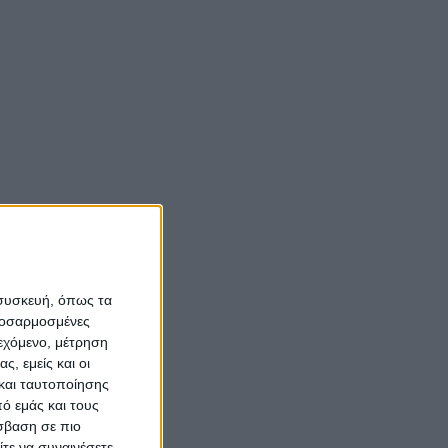
 συσκευή, όπως τα
προσαρμοσμένες
ιεχόμενο, μέτρηση
ς, εμείς και οι
και ταυτοποίησης
ό εμάς και τους
σβαση σε πιο
τε να συναινέσετε.