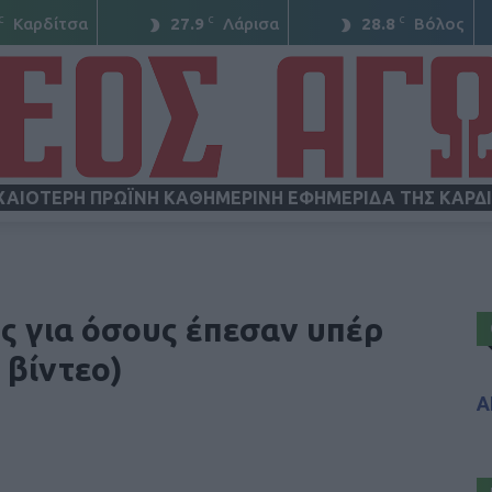
C
C
C
Καρδίτσα
27.9
Λάρισα
28.8
Βόλος
ΧΑΙΟΤΕΡΗ ΠΡΩΪΝΗ ΚΑΘΗΜΕΡΙΝΗ ΕΦΗΜΕΡΙΔΑ ΤΗΣ ΚΑΡΔ
ΝΕΟΣ
ς για όσους έπεσαν υπέρ
 βίντεο)
Α
ΑΓΩΝ