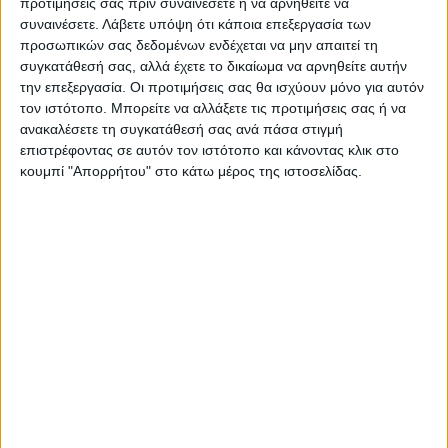
προτιμήσεις σας πριν συναινέσετε ή να αρνηθείτε να
Σύλληψη στην Καρδίτσα για
Στο μπλόκο του Ε-65 ο Νίκος
συναινέσετε.
Λάβετε υπόψη ότι κάποια επεξεργασία των
παραβίαση των μέτρων
Ανδρουλάκης (ΦΩΤΟ)
προσωπικών σας δεδομένων ενδέχεται να μην απαιτεί τη
βιοασφαλείας για την ευλογιά
συγκατάθεσή σας, αλλά έχετε το δικαίωμα να αρνηθείτε αυτήν
την επεξεργασία. Οι προτιμήσεις σας θα ισχύουν μόνο για αυτόν
τον ιστότοπο. Μπορείτε να αλλάξετε τις προτιμήσεις σας ή να
ανακαλέσετε τη συγκατάθεσή σας ανά πάσα στιγμή
επιστρέφοντας σε αυτόν τον ιστότοπο και κάνοντας κλικ στο
κουμπί "Απορρήτου" στο κάτω μέρος της ιστοσελίδας.
ΝΕΟΣ ΑΓΩΝ
https://neosagon.gr
Η Αρχαιότερη Καθημερινή Πρωινή Εφημερίδα της Καρδίτσας
ΠΑΡΟΜΟΙΑ ΑΡΘΡΑ