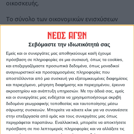
οικοσκευής.
Το σύνολο των οικονομικών ενισχύσεων
που αναλογούν στους 85 δικαιούχους είναι
189.237,5€ από τα οποία 25.612,50€
αφορούν επίδομα πρώτων αναγκών και
Σεβόμαστε την ιδιωτικότητά σας
163.625€ ως επίδομα οικοσκευής
Εμείς και οι συνεργάτες μας αποθηκεύουμε και/ή έχουμε
πρόσβαση σε πληροφορίες σε μια συσκευή, όπως τα cookies,
και επεξεργαζόμαστε προσωπικά δεδομένα, όπως μοναδικοί
Τελευταίες Ειδήσεις Σήμερα
αναγνωριστικοί και προσαρμοσμένες πληροφορίες που
αποστέλλονται από μια συσκευή για εξατομικευμένες διαφημίσεις
και περιεχόμενο, μέτρηση διαφήμισης και περιεχομένου, έρευνα
Ακολούθησε την εφημερίδα ΝΕΟΣ
ακροατηρίου και ανάπτυξη υπηρεσιών.
Με την άδειά σας, εμείς
ΑΓΩΝ στο Google News!
και οι συνεργάτες μας ενδέχεται να χρησιμοποιήσουμε ακριβή
δεδομένα γεωγραφικής τοποθεσίας και ταυτοποίησης μέσω
Όλες οι εξελίξεις στην περιοχή της
σάρωσης συσκευών. Μπορείτε να κάνετε κλικ για να συναινέσετε
Καρδίτσας και ευρύτερα της Θεσσαλίας
στην επεξεργασία από εμάς και τους συνεργάτες μας όπως
περιγράφεται παραπάνω. Εναλλακτικά, μπορείτε να αποκτήσετε
πρόσβαση σε πιο λεπτομερείς πληροφορίες και να αλλάξετε τις
ΠΡΟΗΓΟΥΜΕΝΟ ΑΡΘΡΟ
ΕΠΟΜΕΝΟ ΑΡΘΡΟ