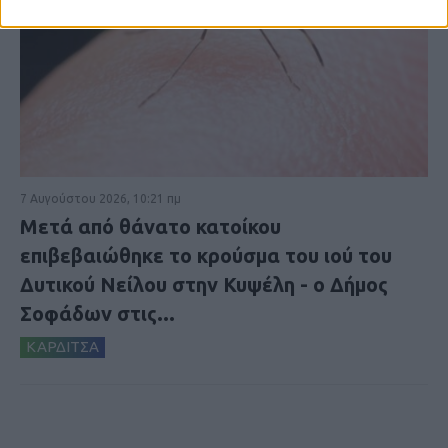
7 Αυγούστου 2026, 10:21 πμ
Μετά από θάνατο κατοίκου
επιβεβαιώθηκε το κρούσμα του ιού του
Δυτικού Νείλου στην Κυψέλη - ο Δήμος
Σοφάδων στις...
ΚΑΡΔΙΤΣΑ