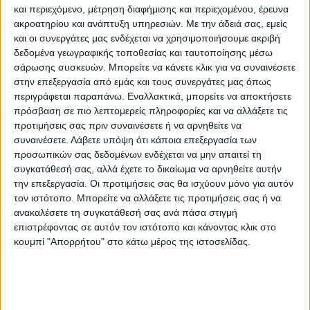
και περιεχόμενο, μέτρηση διαφήμισης και περιεχομένου, έρευνα
ακροατηρίου και ανάπτυξη υπηρεσιών.
Με την άδειά σας, εμείς
και οι συνεργάτες μας ενδέχεται να χρησιμοποιήσουμε ακριβή
δεδομένα γεωγραφικής τοποθεσίας και ταυτοποίησης μέσω
σάρωσης συσκευών. Μπορείτε να κάνετε κλικ για να συναινέσετε
στην επεξεργασία από εμάς και τους συνεργάτες μας όπως
περιγράφεται παραπάνω. Εναλλακτικά, μπορείτε να αποκτήσετε
πρόσβαση σε πιο λεπτομερείς πληροφορίες και να αλλάξετε τις
προτιμήσεις σας πριν συναινέσετε ή να αρνηθείτε να
συναινέσετε.
Λάβετε υπόψη ότι κάποια επεξεργασία των
προσωπικών σας δεδομένων ενδέχεται να μην απαιτεί τη
«Αποτελεί υποχρέωση της Πολιτείας, της
συγκατάθεσή σας, αλλά έχετε το δικαίωμα να αρνηθείτε αυτήν
κυβέρνησης, απέναντι στο κοινωνικό
την επεξεργασία. Οι προτιμήσεις σας θα ισχύουν μόνο για αυτόν
σύνολο που τόσα δεινά έχει υποστεί και
τον ιστότοπο. Μπορείτε να αλλάξετε τις προτιμήσεις σας ή να
ανακαλέσετε τη συγκατάθεσή σας ανά πάσα στιγμή
συνεχίζει να υφίσταται τα τελευταία χρόνια,
επιστρέφοντας σε αυτόν τον ιστότοπο και κάνοντας κλικ στο
να εξασφαλίσει την απρόσκοπτη λειτουργία
κουμπί "Απορρήτου" στο κάτω μέρος της ιστοσελίδας.
των Κοινωνικών Δομών των Δήμων»,
σημείωσαν χαρακτηριστικά οι
διαμαρτυρόμενοι εργαζόμενοι του ΟΤΑ.