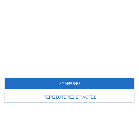
ΚΑΡΔΙΤΣΑ
Κρούσμα του ιού του Δυτικού Νείλου στην
Κυψέλη του Δήμου Σοφάδων - έκτακτοι
ΣΥΜΦΩΝΩ
ψεκασμοί
ΠΕΡΙΣΣΟΤΕΡΕΣ ΕΠΙΛΟΓΕΣ