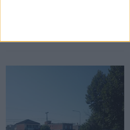
6 Αυγούστου 2026, 10:11 πμ
Ξεκινά η κατεδάφιση ετοιμόρροπων
κτιρίων σε Αγναντερό και Ριζοβούνι
ΚΑΡΔΙΤΣΑ