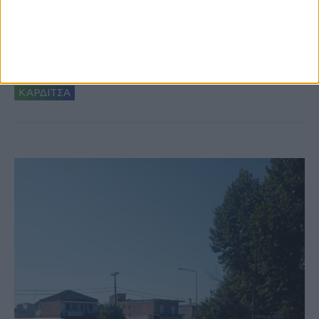
6 Αυγούστου 2026, 10:11 πμ
Ξεκινά η κατεδάφιση ετοιμόρροπων
κτιρίων σε Αγναντερό και Ριζοβούνι
ΚΑΡΔΙΤΣΑ