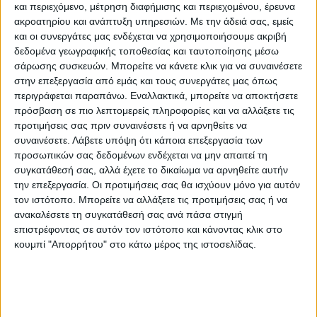
και περιεχόμενο, μέτρηση διαφήμισης και περιεχομένου, έρευνα
ακροατηρίου και ανάπτυξη υπηρεσιών.
Με την άδειά σας, εμείς
και οι συνεργάτες μας ενδέχεται να χρησιμοποιήσουμε ακριβή
δεδομένα γεωγραφικής τοποθεσίας και ταυτοποίησης μέσω
σάρωσης συσκευών. Μπορείτε να κάνετε κλικ για να συναινέσετε
στην επεξεργασία από εμάς και τους συνεργάτες μας όπως
περιγράφεται παραπάνω. Εναλλακτικά, μπορείτε να αποκτήσετε
πρόσβαση σε πιο λεπτομερείς πληροφορίες και να αλλάξετε τις
προτιμήσεις σας πριν συναινέσετε ή να αρνηθείτε να
συναινέσετε.
Λάβετε υπόψη ότι κάποια επεξεργασία των
προσωπικών σας δεδομένων ενδέχεται να μην απαιτεί τη
ΘΕΜΑ ΤΗΣ ΗΜΕΡΑΣ
συγκατάθεσή σας, αλλά έχετε το δικαίωμα να αρνηθείτε αυτήν
την επεξεργασία. Οι προτιμήσεις σας θα ισχύουν μόνο για αυτόν
Θέμα ημέρας : Οι συνταξιούχοι ζητούν να
τον ιστότοπο. Μπορείτε να αλλάξετε τις προτιμήσεις σας ή να
επιστραφεί η 13η σύνταξη. Συμφωνείτε;
ανακαλέσετε τη συγκατάθεσή σας ανά πάσα στιγμή
επιστρέφοντας σε αυτόν τον ιστότοπο και κάνοντας κλικ στο
κουμπί "Απορρήτου" στο κάτω μέρος της ιστοσελίδας.