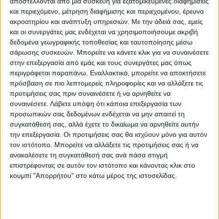
αποστέλλονται από μια συσκευή για εξατομικευμένες διαφημίσεις
και περιεχόμενο, μέτρηση διαφήμισης και περιεχομένου, έρευνα
ακροατηρίου και ανάπτυξη υπηρεσιών.
Με την άδειά σας, εμείς
και οι συνεργάτες μας ενδέχεται να χρησιμοποιήσουμε ακριβή
δεδομένα γεωγραφικής τοποθεσίας και ταυτοποίησης μέσω
σάρωσης συσκευών. Μπορείτε να κάνετε κλικ για να συναινέσετε
στην επεξεργασία από εμάς και τους συνεργάτες μας όπως
περιγράφεται παραπάνω. Εναλλακτικά, μπορείτε να αποκτήσετε
πρόσβαση σε πιο λεπτομερείς πληροφορίες και να αλλάξετε τις
προτιμήσεις σας πριν συναινέσετε ή να αρνηθείτε να
συναινέσετε.
Λάβετε υπόψη ότι κάποια επεξεργασία των
προσωπικών σας δεδομένων ενδέχεται να μην απαιτεί τη
συγκατάθεσή σας, αλλά έχετε το δικαίωμα να αρνηθείτε αυτήν
την επεξεργασία. Οι προτιμήσεις σας θα ισχύουν μόνο για αυτόν
τον ιστότοπο. Μπορείτε να αλλάξετε τις προτιμήσεις σας ή να
Οι ιδιοκτήτες του “Προμηθέα” με στόχο να
ανακαλέσετε τη συγκατάθεσή σας ανά πάσα στιγμή
καλύψουν αυτό το κενό αλλά και την ανάγκη
επιστρέφοντας σε αυτόν τον ιστότοπο και κάνοντας κλικ στο
κουμπί "Απορρήτου" στο κάτω μέρος της ιστοσελίδας.
των επισκεπτών ή και των ετεροδημοτών
για ένα αναμνηστικό από την περιοχή
σχεδίασαν και παρήγαγαν κούπες, πάνινες