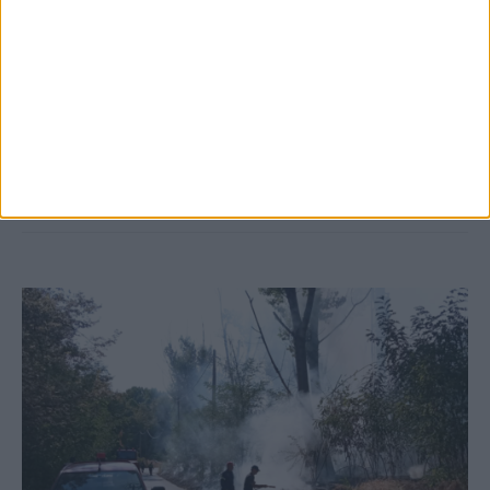
5 Αυγούστου 2026, 6:14 μμ
Παρανάλωμα του πυρός έγινε ΙΧ έξω από
το Μορφοβούνι, έσπευσε η Πυροσβεστική
(ΦΩΤΟ)
ΚΑΡΔΙΤΣΑ