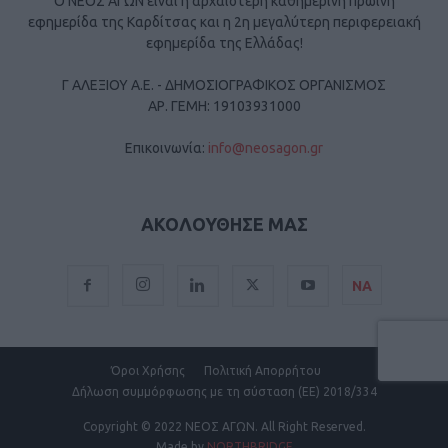
Ο ΝΕΟΣ ΑΓΩΝ είναι η αρχαιότερη καθημερινή πρωινή
εφημερίδα της Καρδίτσας και η 2η μεγαλύτερη περιφερειακή
εφημερίδα της Ελλάδας!
Γ ΑΛΕΞΙΟΥ Α.Ε. - ΔΗΜΟΣΙΟΓΡΑΦΙΚΟΣ ΟΡΓΑΝΙΣΜΟΣ
ΑΡ. ΓΕΜΗ: 19103931000
Επικοινωνία:
info@neosagon.gr
ΑΚΟΛΟΥΘΗΣΕ ΜΑΣ
ΝΑ
Όροι Χρήσης
Πολιτική Απορρήτου
Δήλωση συμμόρφωσης με τη σύσταση (ΕΕ) 2018/334
Copyright
© 2022 ΝΕΟΣ ΑΓΩΝ.
All Right Reserved.
Made by
NORTHBRIDGE
.