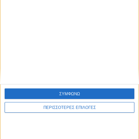
ΣΥΜΦΩΝΩ
ΚΑΡΔΙΤΣΑ
ΠΕΡΙΣΣΟΤΕΡΕΣ ΕΠΙΛΟΓΕΣ
Έργο καθαρισμού του Ρογόζινου και
αποκατάστασης των αναχωμάτων