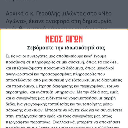
Αρχικά ο κ. Γερούλης μιλώντας στο «Νέο
Αγώνα», έκανε αναφορά στη δημιουργία
ενός θεματικού πάρκου αεροπόρων της
Θεσσαλίας, όπου σε αυτό τον χώρο
μαθητές, νέοι όλων των ηλικιών και
Σεβόμαστε την ιδιωτικότητά σας
ενήλικες θα έχουν τη δυνατότητα να
Εμείς και οι συνεργάτες μας αποθηκεύουμε και/ή έχουμε
λαμβάνουν πρωτόλεια εκπαίδευση σχετικά
πρόσβαση σε πληροφορίες σε μια συσκευή, όπως τα cookies,
με την Αεροπλοΐα.
και επεξεργαζόμαστε προσωπικά δεδομένα, όπως μοναδικοί
αναγνωριστικοί και προσαρμοσμένες πληροφορίες που
αποστέλλονται από μια συσκευή για εξατομικευμένες διαφημίσεις
Όπως είπε ο ίδιος, στο χώρο θα μπορούν
και περιεχόμενο, μέτρηση διαφήμισης και περιεχομένου, έρευνα
άτομα με όραμα και θέληση να μάθουν
ακροατηρίου και ανάπτυξη υπηρεσιών.
Με την άδειά σας, εμείς
γύρω από την αεροπορία, ενώ θα άξιζε ως
και οι συνεργάτες μας ενδέχεται να χρησιμοποιήσουμε ακριβή
δεδομένα γεωγραφικής τοποθεσίας και ταυτοποίησης μέσω
πρόταση να δημιουργηθεί και ένα μουσείο
σάρωσης συσκευών. Μπορείτε να κάνετε κλικ για να συναινέσετε
για τους Θεσσαλούς αεροπόρους, όπου θα
στην επεξεργασία από εμάς και τους συνεργάτες μας όπως
παρουσιάζονται τα επιτεύγματά τους
περιγράφεται παραπάνω. Εναλλακτικά, μπορείτε να αποκτήσετε
πρόσβαση σε πιο λεπτομερείς πληροφορίες και να αλλάξετε τις