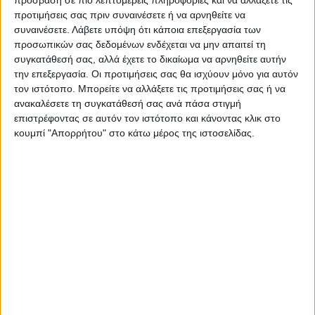
κάνοντας μια ιστορική αναδρομή έως
προτιμήσεις σας πριν συναινέσετε ή να αρνηθείτε να
σήμερα.
συναινέσετε.
Λάβετε υπόψη ότι κάποια επεξεργασία των
προσωπικών σας δεδομένων ενδέχεται να μην απαιτεί τη
Εγκατάσταση simulator
ως πρωτόγνωρη
συγκατάθεσή σας, αλλά έχετε το δικαίωμα να αρνηθείτε αυτήν
την επεξεργασία. Οι προτιμήσεις σας θα ισχύουν μόνο για αυτόν
εμπειρία
τον ιστότοπο. Μπορείτε να αλλάξετε τις προτιμήσεις σας ή να
ανακαλέσετε τη συγκατάθεσή σας ανά πάσα στιγμή
Βέβαια, η μεγάλη ιδέα ακούει στην
επιστρέφοντας σε αυτόν τον ιστότοπο και κάνοντας κλικ στο
εγκατάσταση ενός μικρού, σύγχρονου
κουμπί "Απορρήτου" στο κάτω μέρος της ιστοσελίδας.
simulator σκάφους με όργανα πτήσης, με το
οποίο εκπαιδευόμενοι θα έχουν την
ευκαιρία να λάβουν κάποια πτυχία
χαμηλότερου ίσως κόστους. Θα πρόκειται
για μια πρωτόγνωρη εμπειρία, μοναδική για
τα δεδομένα της περιοχής που θα φέρνει
κοντά τον κόσμο με την αεροπορία.
Σύμφωνα με τον κ. Γερούλη, οι επισκέπτες