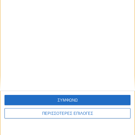
Η ίδια εικόνα σε λίγες ημέρες στο μικρό
συντριβάνι στην Στ. Λάππα...
ΣΥΜΦΩΝΩ
ΠΕΡΙΣΣΟΤΕΡΕΣ ΕΠΙΛΟΓΕΣ
ΚΑΡΔΙΤΣΑ