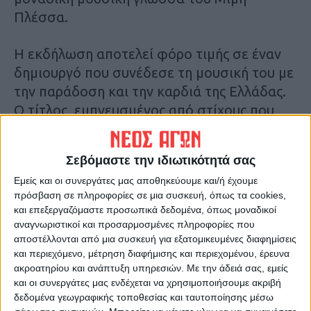
Πλέσσα.
Η εκδήλωση αποτελεί φόρο τιμής σε έναν
δημιουργό που συνέδεσε τη μουσική του με
την παράδοση και την καρδιά της Ελλάδας.
Ο τίτλος, εμπνευσμένος από στίχους που
μελοποίησε ο Πλέσσας, συμβολίζει την
αέναη αναζήτηση για έμπνευση και
Σεβόμαστε την ιδιωτικότητά σας
δημιουργία.
Εμείς και οι συνεργάτες μας αποθηκεύουμε και/ή έχουμε
πρόσβαση σε πληροφορίες σε μια συσκευή, όπως τα cookies,
Σας προσκαλούμε σε μια μαγευτική μουσική
και επεξεργαζόμαστε προσωπικά δεδομένα, όπως μοναδικοί
διαδρομή στο έργο του Μίμη Πλέσσα, ένα
αναγνωριστικοί και προσαρμοσμένες πληροφορίες που
ταξίδι από το παρελθόν στο παρόν, με
αποστέλλονται από μια συσκευή για εξατομικευμένες διαφημίσεις
και περιεχόμενο, μέτρηση διαφήμισης και περιεχομένου, έρευνα
οδηγό την αθάνατη δύναμη της μουσικής.
ακροατηρίου και ανάπτυξη υπηρεσιών.
Με την άδειά σας, εμείς
και οι συνεργάτες μας ενδέχεται να χρησιμοποιήσουμε ακριβή
Συμμετέχει ορχήστρα καθηγητών του
δεδομένα γεωγραφικής τοποθεσίας και ταυτοποίησης μέσω