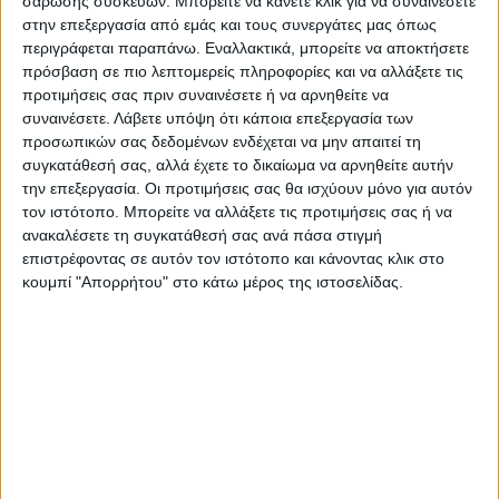
σάρωσης συσκευών. Μπορείτε να κάνετε κλικ για να συναινέσετε
Δημοτικού Ωδείου Καρδίτσας που
στην επεξεργασία από εμάς και τους συνεργάτες μας όπως
απαρτίζεται από τους : Καραγιάννη Γιώτα
περιγράφεται παραπάνω. Εναλλακτικά, μπορείτε να αποκτήσετε
(πιάνο),Καραδήμος Γιώργος (μπουζούκι),
πρόσβαση σε πιο λεπτομερείς πληροφορίες και να αλλάξετε τις
Κατσάρη Μαριάνθη- Ιππολύτη (ακορντεόν),
προτιμήσεις σας πριν συναινέσετε ή να αρνηθείτε να
συναινέσετε.
Λάβετε υπόψη ότι κάποια επεξεργασία των
Ντάλης Δημήτρης (μπάσο), Ντόντος
προσωπικών σας δεδομένων ενδέχεται να μην απαιτεί τη
Σωτήρης (κιθάρα). Κείμενα-Παρουσίαση :
συγκατάθεσή σας, αλλά έχετε το δικαίωμα να αρνηθείτε αυτήν
Σιαφάκα Ελένη- Οικονόμου Σοφία
την επεξεργασία. Οι προτιμήσεις σας θα ισχύουν μόνο για αυτόν
τον ιστότοπο. Μπορείτε να αλλάξετε τις προτιμήσεις σας ή να
Καλλιτεχνική επιμέλεια: Σωτήρης Ντόντος,
ανακαλέσετε τη συγκατάθεσή σας ανά πάσα στιγμή
Καθηγητής Κιθάρας Δημοτικού Ωδείου
επιστρέφοντας σε αυτόν τον ιστότοπο και κάνοντας κλικ στο
Καρδίτσας. Η είσοδος είναι ελεύθερη.
κουμπί "Απορρήτου" στο κάτω μέρος της ιστοσελίδας.
Τελευταίες Ειδήσεις Σήμερα
Ακολούθησε την εφημερίδα ΝΕΟΣ
ΑΓΩΝ στο Google News!
Όλες οι εξελίξεις στην περιοχή της