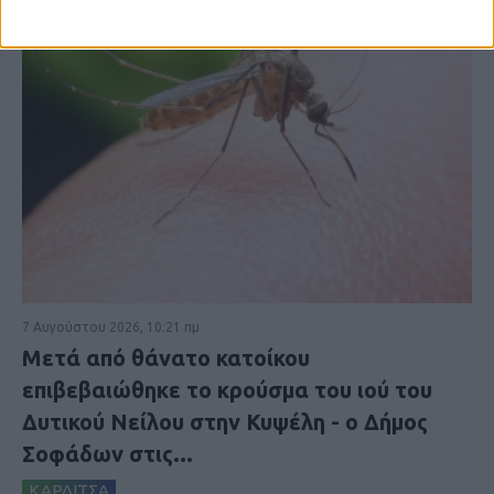
7 Αυγούστου 2026, 10:21 πμ
Μετά από θάνατο κατοίκου
επιβεβαιώθηκε το κρούσμα του ιού του
Δυτικού Νείλου στην Κυψέλη - ο Δήμος
Σοφάδων στις...
ΚΑΡΔΙΤΣΑ