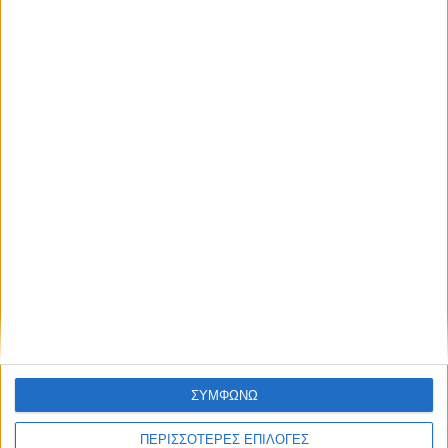
Οι Φαναριώτες Μάστοροι της Πέτρας και
η ζωή στα Κομπελιώτικα Ντάμια
ΣΥΜΦΩΝΩ
ΠΕΡΙΣΣΟΤΕΡΕΣ ΕΠΙΛΟΓΕΣ
ΠΟΛΙΤΙΣΜΟΣ