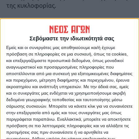
της κυκλοφορίας.
Τελευταίες Ειδήσεις Σήμερα
Σεβόμαστε την ιδιωτικότητά σας
Ακολούθησε την εφημερίδα ΝΕΟΣ
Εμείς και οι συνεργάτες μας αποθηκεύουμε και/ή έχουμε
ΑΓΩΝ στο Google News!
πρόσβαση σε πληροφορίες σε μια συσκευή, όπως τα cookies,
και επεξεργαζόμαστε προσωπικά δεδομένα, όπως μοναδικοί
Όλες οι εξελίξεις στην περιοχή της
αναγνωριστικοί και προσαρμοσμένες πληροφορίες που
Καρδίτσας και ευρύτερα της Θεσσαλίας
αποστέλλονται από μια συσκευή για εξατομικευμένες διαφημίσεις
και περιεχόμενο, μέτρηση διαφήμισης και περιεχομένου, έρευνα
ακροατηρίου και ανάπτυξη υπηρεσιών.
Με την άδειά σας, εμείς
ΠΡΟΗΓΟΥΜΕΝΟ ΑΡΘΡΟ
ΕΠΟΜΕΝΟ ΑΡΘΡΟ
και οι συνεργάτες μας ενδέχεται να χρησιμοποιήσουμε ακριβή
Στην Εθνική Ελλάδος η
“Στοιχεία Διοικητικού
δεδομένα γεωγραφικής τοποθεσίας και ταυτοποίησης μέσω
Μιχαέλα Ποπώλη του Νηρέα
Δικαίου” με την υπογραφή
σάρωσης συσκευών. Μπορείτε να κάνετε κλικ για να συναινέσετε
Καρδίτσας
Αρβυθά-Πετρόπουλου
στην επεξεργασία από εμάς και τους συνεργάτες μας όπως
(ΦΩΤΟ & ΒΙΝΤΕΟ)
περιγράφεται παραπάνω. Εναλλακτικά, μπορείτε να αποκτήσετε
πρόσβαση σε πιο λεπτομερείς πληροφορίες και να αλλάξετε τις
προτιμήσεις σας πριν συναινέσετε ή να αρνηθείτε να
συναινέσετε.
Λάβετε υπόψη ότι κάποια επεξεργασία των