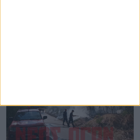
Παρανάλωμα του πυρός έγινε ΙΧ έξω από
το Μορφοβούνι, έσπευσε η Πυροσβεστική
(ΦΩΤΟ)
ΚΑΡΔΙΤΣΑ