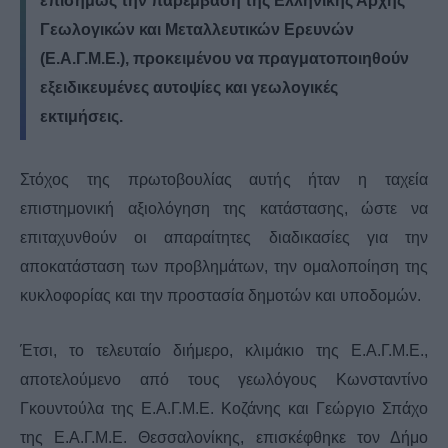
επισήμως την παρέμβαση της Ελληνικής Αρχής
Γεωλογικών και Μεταλλευτικών Ερευνών
(Ε.Α.Γ.Μ.Ε.), προκειμένου να πραγματοποιηθούν
εξειδικευμένες αυτοψίες και γεωλογικές
εκτιμήσεις.
Στόχος της πρωτοβουλίας αυτής ήταν η ταχεία
επιστημονική αξιολόγηση της κατάστασης, ώστε να
επιταχυνθούν οι απαραίτητες διαδικασίες για την
αποκατάσταση των προβλημάτων, την ομαλοποίηση της
κυκλοφορίας και την προστασία δημοτών και υποδομών.
Έτσι, το τελευταίο διήμερο, κλιμάκιο της Ε.Α.Γ.Μ.Ε.,
αποτελούμενο από τους γεωλόγους Κωνσταντίνο
Γκουντούλα της Ε.Α.Γ.Μ.Ε. Κοζάνης και Γεώργιο Σπάχο
της Ε.Α.Γ.Μ.Ε. Θεσσαλονίκης, επισκέφθηκε τον Δήμο