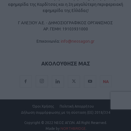
εφημερίδα της Καρδίτσας και η 2η μεγαλύτερη περιφερειακή
εφημερίδα της Ελλάδας!
Γ ΑΛΕΞΙΟΥ Α.Ε. - ΔΗΜΟΣΙΟΓΡΑΦΙΚΟΣ ΟΡΓΑΝΙΣΜΟΣ
ΑΡ. ΓΕΜΗ: 19103931000
Επικοινωνία:
info@neosagon.gr
ΑΚΟΛΟΥΘΗΣΕ ΜΑΣ
ΝΑ
Όροι Χρήσης
Πολιτική Απορρήτου
Δήλωση συμμόρφωσης με τη σύσταση (ΕΕ) 2018/334
Copyright
© 2022 ΝΕΟΣ ΑΓΩΝ.
All Right Reserved.
Made by
NORTHBRIDGE
.