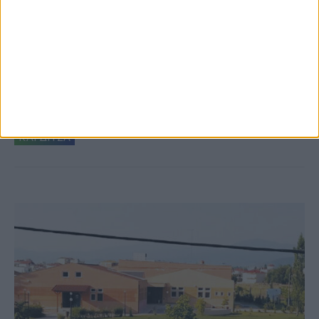
8 Αυγούστου 2026, 9:41 πμ
Δωρεά ακινήτου και μελέτης για τη
δημιουργία «Κειμηλιοαρχείου» στη
Ρεντίνα
ΚΑΡΔΙΤΣΑ