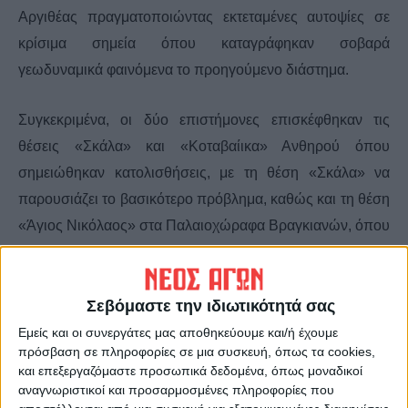
Αργιθέας πραγματοποιώντας εκτεταμένες αυτοψίες σε
κρίσιμα σημεία όπου καταγράφηκαν σοβαρά
γεωδυναμικά φαινόμενα το προηγούμενο διάστημα.
Συγκεκριμένα, οι δύο επιστήμονες επισκέφθηκαν τις
θέσεις «Σκάλα» και «Κοταβαίικα» Ανθηρού όπου
σημειώθηκαν κατολισθήσεις, με τη θέση «Σκάλα» να
παρουσιάζει το βασικότερο πρόβλημα, καθώς και τη θέση
«Άγιος Νικόλαος» στα Παλαιοχώραφα Βραγκιανών, όπου
επίσης καταγράφηκε σημαντική κατολίσθηση.
Σεβόμαστε την ιδιωτικότητά σας
Εμείς και οι συνεργάτες μας αποθηκεύουμε και/ή έχουμε
πρόσβαση σε πληροφορίες σε μια συσκευή, όπως τα cookies,
και επεξεργαζόμαστε προσωπικά δεδομένα, όπως μοναδικοί
αναγνωριστικοί και προσαρμοσμένες πληροφορίες που