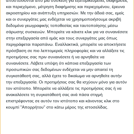
αποστέλλονται από μια συσκευή για εξατομικευμένες διαφημίσεις
και περιεχόμενο, μέτρηση διαφήμισης και περιεχομένου, έρευνα
ακροατηρίου και ανάπτυξη υπηρεσιών.
Με την άδειά σας, εμείς
και οι συνεργάτες μας ενδέχεται να χρησιμοποιήσουμε ακριβή
δεδομένα γεωγραφικής τοποθεσίας και ταυτοποίησης μέσω
σάρωσης συσκευών. Μπορείτε να κάνετε κλικ για να συναινέσετε
στην επεξεργασία από εμάς και τους συνεργάτες μας όπως
περιγράφεται παραπάνω. Εναλλακτικά, μπορείτε να αποκτήσετε
πρόσβαση σε πιο λεπτομερείς πληροφορίες και να αλλάξετε τις
προτιμήσεις σας πριν συναινέσετε ή να αρνηθείτε να
συναινέσετε.
Λάβετε υπόψη ότι κάποια επεξεργασία των
προσωπικών σας δεδομένων ενδέχεται να μην απαιτεί τη
συγκατάθεσή σας, αλλά έχετε το δικαίωμα να αρνηθείτε αυτήν
την επεξεργασία. Οι προτιμήσεις σας θα ισχύουν μόνο για αυτόν
τον ιστότοπο. Μπορείτε να αλλάξετε τις προτιμήσεις σας ή να
ανακαλέσετε τη συγκατάθεσή σας ανά πάσα στιγμή
επιστρέφοντας σε αυτόν τον ιστότοπο και κάνοντας κλικ στο
Τους απεσταλμένους υποδέχθηκαν και συνόδευσαν στις
κουμπί "Απορρήτου" στο κάτω μέρος της ιστοσελίδας.
αυτοψίες ο Αντιδήμαρχος Έργων Κωνσταντίνος
Μερεντίτης, ο Εντεταλμένος Δημοτικός Σύμβουλος
Αθανάσιος Καραγιώργος και οι μηχανικοί της Τεχνικής