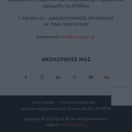
εφημερίδα της Ελλάδας!
Γ ΑΛΕΞΙΟΥ Α.Ε. - ΔΗΜΟΣΙΟΓΡΑΦΙΚΟΣ ΟΡΓΑΝΙΣΜΟΣ
ΑΡ. ΓΕΜΗ: 19103931000
Επικοινωνία:
info@neosagon.gr
ΑΚΟΛΟΥΘΗΣΕ ΜΑΣ
ΝΑ
Όροι Χρήσης
Πολιτική Απορρήτου
Δήλωση συμμόρφωσης με τη σύσταση (ΕΕ) 2018/334
Copyright
© 2022 ΝΕΟΣ ΑΓΩΝ.
All Right Reserved.
Made by
NORTHBRIDGE
.