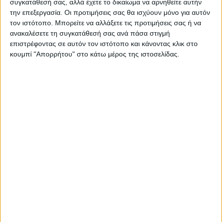
συγκατάθεσή σας, αλλά έχετε το δικαίωμα να αρνηθείτε αυτήν
την επεξεργασία. Οι προτιμήσεις σας θα ισχύουν μόνο για αυτόν
Όσον αφορά τον Υπουργό Αγροτικής
τον ιστότοπο. Μπορείτε να αλλάξετε τις προτιμήσεις σας ή να
Ανάπτυξης Κώστα Τσιάρα, ο κ. Κατσής
ανακαλέσετε τη συγκατάθεσή σας ανά πάσα στιγμή
πρόσθεσε ότι η πόρτα του Υπουργού είναι
επιστρέφοντας σε αυτόν τον ιστότοπο και κάνοντας κλικ στο
κουμπί "Απορρήτου" στο κάτω μέρος της ιστοσελίδας.
πάντα ανοιχτή για διάλογο με οποιονδήποτε
για σοβαρά θέματα. «Δεν θα βοηθήσουν τα
ψηφίσματα πουθενά. Όλοι το ξέρουν πολύ
καλά ότι ο Υπουργός σκύβει πάνω από τα
προβλήματα. Μπορούμε να πούμε τις
προτάσεις μας προς τον Υπουργό μέσα από
μια διαδημοτική ομάδα», συμπλήρωσε.
Από την πλευρά του, ο Σωτήρης Γιαννακός
Αντιδήμαρχος Αγροτικών, είπε πως στη
συνεδρίαση άκουσε τοποθετήσεις για τους
αγρότες που παρουσίαζαν τα αιτήματα ότι
θα βρει λύσεις για αυτά ο Δήμος Σοφάδων.