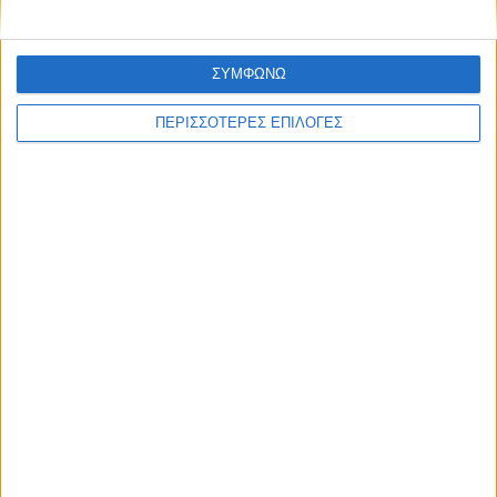
ΣΥΜΦΩΝΩ
ΠΕΡΙΣΣΟΤΕΡΕΣ ΕΠΙΛΟΓΕΣ
ΚΑΡΔΙΤΣΑ
Υψηλός ο κίνδυνος πυρκαγιάς σήμερα
Κυριακή στο Ν. Καρδίτσας