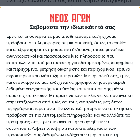
αγρότης, γνωρίζει πολύ καλά την κατάσταση
που βιώνει τα τελευταία χρόνια ο αγροτικός
κόσμος μετά τις θεομηνίες που έπληξαν το
Σεβόμαστε την ιδιωτικότητά σας
Νομό. «Ξέρουμε σε ποια κατάσταση
Εμείς και οι συνεργάτες μας αποθηκεύουμε και/ή έχουμε
βρισκόμαστε. Κάποιοι παρακαλάνε να
πρόσβαση σε πληροφορίες σε μια συσκευή, όπως τα cookies,
εμφανιστεί μια τέτοια κακοκαιρία. Δεν
και επεξεργαζόμαστε προσωπικά δεδομένα, όπως μοναδικοί
αναγνωριστικοί και προσαρμοσμένες πληροφορίες που
υπάρχει λογική όμως, να περιμένουμε μια
αποστέλλονται από μια συσκευή για εξατομικευμένες διαφημίσεις
αποζημίωση. Πρέπει να κερδίζουμε χρήματα
και περιεχόμενο, μέτρηση διαφήμισης και περιεχομένου, έρευνα
από τις καλλιέργειές μας. Πέρα από τον
ακροατηρίου και ανάπτυξη υπηρεσιών.
Με την άδειά σας, εμείς
και οι συνεργάτες μας ενδέχεται να χρησιμοποιήσουμε ακριβή
συντοπίτη Υπουργό (Κ. Τσιάρα), έχουμε την
δεδομένα γεωγραφικής τοποθεσίας και ταυτοποίησης μέσω
τιμή δίπλα μας να είναι ένας μεγάλος,
σάρωσης συσκευών. Μπορείτε να κάνετε κλικ για να συναινέσετε
έμπειρος αγροτοσυνδικαλιστής (Σ.
στην επεξεργασία από εμάς και τους συνεργάτες μας όπως
Γιαννακός)», σημείωσε χαρακτηριστικά.
περιγράφεται παραπάνω. Εναλλακτικά, μπορείτε να αποκτήσετε
πρόσβαση σε πιο λεπτομερείς πληροφορίες και να αλλάξετε τις
προτιμήσεις σας πριν συναινέσετε ή να αρνηθείτε να
Το καίριο θέμα των αγροτικών
συναινέσετε.
Λάβετε υπόψη ότι κάποια επεξεργασία των
κινητοποιήσεων
προσωπικών σας δεδομένων ενδέχεται να μην απαιτεί τη