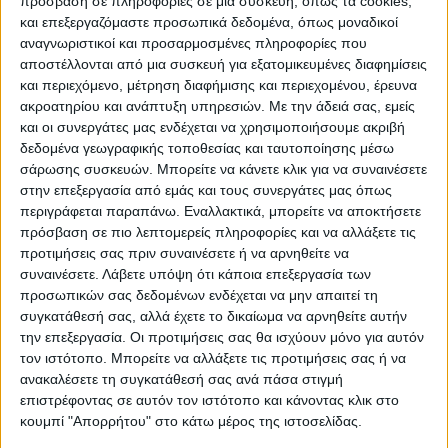
πρόσβαση σε πληροφορίες σε μια συσκευή, όπως τα cookies,
ποικιλίες οι οποίες φαίνεται να μην
και επεξεργαζόμαστε προσωπικά δεδομένα, όπως μοναδικοί
συμπεριλαμβάνονται στο πακέτο της
αναγνωριστικοί και προσαρμοσμένες πληροφορίες που
ενίσχυσης που εξήγγειλε ο υπουργός κ.
αποστέλλονται από μια συσκευή για εξατομικευμένες διαφημίσεις
Γεωργαντάς.
και περιεχόμενο, μέτρηση διαφήμισης και περιεχομένου, έρευνα
ακροατηρίου και ανάπτυξη υπηρεσιών.
Με την άδειά σας, εμείς
και οι συνεργάτες μας ενδέχεται να χρησιμοποιήσουμε ακριβή
Πέρα από την αναπλήρωση του χαμένου
δεδομένα γεωγραφικής τοποθεσίας και ταυτοποίησης μέσω
εισοδήματος ζητούν και μείωση του
σάρωσης συσκευών. Μπορείτε να κάνετε κλικ για να συναινέσετε
στην επεξεργασία από εμάς και τους συνεργάτες μας όπως
κόστους παραγωγής και για το λόγο αυτό
περιγράφεται παραπάνω. Εναλλακτικά, μπορείτε να αποκτήσετε
απαιτούν συνάντηση μέσα στην εβδομάδα
πρόσβαση σε πιο λεπτομερείς πληροφορίες και να αλλάξετε τις
με κυβερνητικό κλιμάκιο στο οποίο θα
προτιμήσεις σας πριν συναινέσετε ή να αρνηθείτε να
συμμετέχουν και οικονομικοί υπουργοί. Οι
συναινέσετε.
Λάβετε υπόψη ότι κάποια επεξεργασία των
προσωπικών σας δεδομένων ενδέχεται να μην απαιτεί τη
αγρότες στη συνέχεια κατέθεσαν ψήφισμα
συγκατάθεσή σας, αλλά έχετε το δικαίωμα να αρνηθείτε αυτήν
με το σύνολο των αιτημάτων τους που το
την επεξεργασία. Οι προτιμήσεις σας θα ισχύουν μόνο για αυτόν
παρέλαβαν οι αντιπεριφερειάρχες Βασίλης
τον ιστότοπο. Μπορείτε να αλλάξετε τις προτιμήσεις σας ή να
ανακαλέσετε τη συγκατάθεσή σας ανά πάσα στιγμή
Πινακάς και Γιώργος Λαδόπουλος
επιστρέφοντας σε αυτόν τον ιστότοπο και κάνοντας κλικ στο
κουμπί "Απορρήτου" στο κάτω μέρος της ιστοσελίδας.