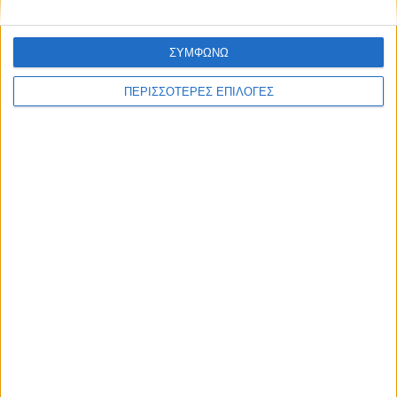
ΣΥΜΦΩΝΩ
ΠΕΡΙΣΣΟΤΕΡΕΣ ΕΠΙΛΟΓΕΣ
ΘΕΣΣΑΛΙΑ
Ένας νεκρός και ένας βαριά τραυματίας ο
μηνιαίος απολογισμός των τροχαίων στη