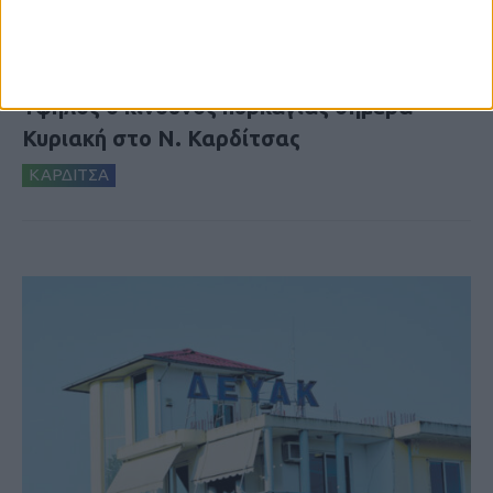
9 Αυγούστου 2026, 7:21 πμ
Υψηλός ο κίνδυνος πυρκαγιάς σήμερα
Κυριακή στο Ν. Καρδίτσας
ΚΑΡΔΙΤΣΑ