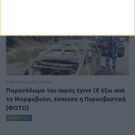
5 Αυγούστου 2026, 6:14 μμ
Παρανάλωμα του πυρός έγινε ΙΧ έξω από
το Μορφοβούνι, έσπευσε η Πυροσβεστική
(ΦΩΤΟ)
ΚΑΡΔΙΤΣΑ