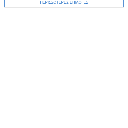
ΠΕΡΙΣΣΟΤΕΡΕΣ ΕΠΙΛΟΓΕΣ
ΚΑΡΔΙΤΣΑ
Ολοκληρώθηκε η ασφαλτόστρωση σε
τμήματα των Σοφάδων