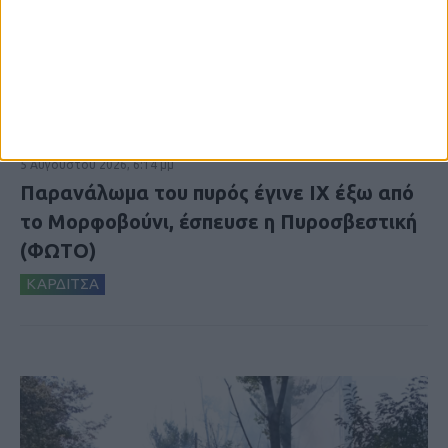
5 Αυγούστου 2026, 6:14 μμ
Παρανάλωμα του πυρός έγινε ΙΧ έξω από
το Μορφοβούνι, έσπευσε η Πυροσβεστική
(ΦΩΤΟ)
ΚΑΡΔΙΤΣΑ