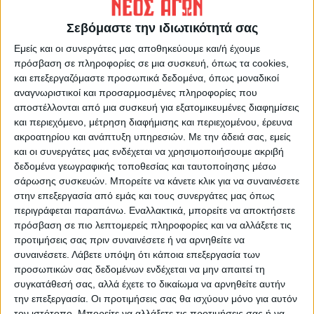
Προφανώς αισθάνεται και η ίδια ότι απέτυχε η
προηγούμενη (πριν λίγα χρόνια) ΄΄αναβάθμισή’’ της που
Σεβόμαστε την ιδιωτικότητά σας
και εκείνη είχε πολυδιαφημισθεί. Δεν άρεσε και δεν
Εμείς και οι συνεργάτες μας αποθηκεύουμε και/ή έχουμε
πρόσβαση σε πληροφορίες σε μια συσκευή, όπως τα cookies,
αγκαλιάστηκε από τους Καρδιτσιώτες. Τώρα με βάση
και επεξεργαζόμαστε προσωπικά δεδομένα, όπως μοναδικοί
ένα σχέδιο που παρουσιάστηκε στον τοπικό τύπο
αναγνωριστικοί και προσαρμοσμένες πληροφορίες που
επιχειρείται ‘’εκ βάθρων’’ νέος σχεδιασμός κυρίως με
αποστέλλονται από μια συσκευή για εξατομικευμένες διαφημίσεις
και περιεχόμενο, μέτρηση διαφήμισης και περιεχομένου, έρευνα
την κοπή των δένδρων, τις ομοιόμορφες πέργολες των
ακροατηρίου και ανάπτυξη υπηρεσιών.
Με την άδειά σας, εμείς
καταστημάτων, την αναδιαμόρφωση του χώρου με τη
και οι συνεργάτες μας ενδέχεται να χρησιμοποιήσουμε ακριβή
δεδομένα γεωγραφικής τοποθεσίας και ταυτοποίησης μέσω
φύτευση νέων δένδρων (όπως λέγεται) και κάποια
σάρωσης συσκευών. Μπορείτε να κάνετε κλικ για να συναινέσετε
άλλα, ήσσονος σημασίας.
στην επεξεργασία από εμάς και τους συνεργάτες μας όπως
περιγράφεται παραπάνω. Εναλλακτικά, μπορείτε να αποκτήσετε
πρόσβαση σε πιο λεπτομερείς πληροφορίες και να αλλάξετε τις
Στον μεγαλόπνοο αυτόν σχεδιασμό εμπόδιο σοβαρό
προτιμήσεις σας πριν συναινέσετε ή να αρνηθείτε να
στέκεται το γνωστό μνημείο της Εθνικής Αντίστασης,
συναινέσετε.
Λάβετε υπόψη ότι κάποια επεξεργασία των
στο οποίο από το 1978 που στήθηκε (Δήμαρχος
προσωπικών σας δεδομένων ενδέχεται να μην απαιτεί τη
συγκατάθεσή σας, αλλά έχετε το δικαίωμα να αρνηθείτε αυτήν
Χαράλαμπος Γιούτσικος) πολλές φορές σταθήκαμε με
την επεξεργασία. Οι προτιμήσεις σας θα ισχύουν μόνο για αυτόν
ευλάβεια και αγωνιστικότητα μπροστά του, τιμώντας
τον ιστότοπο. Μπορείτε να αλλάξετε τις προτιμήσεις σας ή να