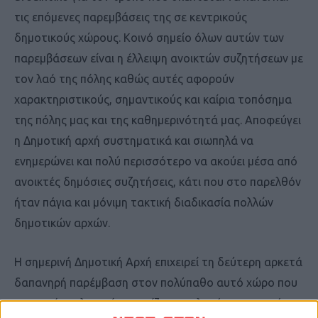
τις επόμενες παρεμβάσεις της σε κεντρικούς
δημοτικούς χώρους. Κοινό σημείο όλων αυτών των
παρεμβάσεων είναι η έλλειψη ανοικτών συζητήσεων με
τον λαό της πόλης καθώς αυτές αφορούν
χαρακτηριστικούς, σημαντικούς και καίρια τοπόσημα
της πόλης μας και της καθημερινότητά μας. Αποφεύγει
η Δημοτική αρχή συστηματικά και σιωπηλά να
ενημερώνει και πολύ περισσότερο να ακούει μέσα από
ανοικτές δημόσιες συζητήσεις, κάτι που στο παρελθόν
ήταν πάγια και μόνιμη τακτική διαδικασία πολλών
δημοτικών αρχών.
Η σημερινή Δημοτική Αρχή επιχειρεί τη δεύτερη αρκετά
δαπανηρή παρέμβαση στον πολύπαθο αυτό χώρο που
και αυτός τελευταία μαστίζεται σκληρά οικονομικά.