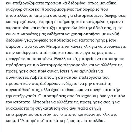
και επεξεργαζόμαστε προσωπικά δεδομένα, όπως μοναδικοί
κοινωνικού ή προνοιακού χαρακτήρα.
αναγνωριστικοί και προσαρμοσμένες πληροφορίες που
αποστέλλονται από μια συσκευή για εξατομικευμένες διαφημίσεις
Η ενεργειακή κρίση έχειπροκαλέσει
και περιεχόμενο, μέτρηση διαφήμισης και περιεχομένου, έρευνα
ακροατηρίου και ανάπτυξη υπηρεσιών.
Με την άδειά σας, εμείς
προβλήματαρευστότητας στους αγρότες, τη
και οι συνεργάτες μας ενδέχεται να χρησιμοποιήσουμε ακριβή
στιγμή που το πετρέλαιο εσωτερικής
δεδομένα γεωγραφικής τοποθεσίας και ταυτοποίησης μέσω
καύσης είναι απαραίτητο για
σάρωσης συσκευών. Μπορείτε να κάνετε κλικ για να συναινέσετε
τηνδιεκπεραίωση των εργασιών τους και τη
στην επεξεργασία από εμάς και τους συνεργάτες μας όπως
περιγράφεται παραπάνω. Εναλλακτικά, μπορείτε να αποκτήσετε
βιωσιμότητά τους.
πρόσβαση σε πιο λεπτομερείς πληροφορίες και να αλλάξετε τις
προτιμήσεις σας πριν συναινέσετε ή να αρνηθείτε να
Η διάταξη
συναινέσετε.
Λάβετε υπόψη ότι κάποια επεξεργασία των
προσωπικών σας δεδομένων ενδέχεται να μην απαιτεί τη
συγκατάθεσή σας, αλλά έχετε το δικαίωμα να αρνηθείτε αυτήν
Άρθρο 2
την επεξεργασία. Οι προτιμήσεις σας θα ισχύουν μόνο για αυτόν
τον ιστότοπο. Μπορείτε να αλλάξετε τις προτιμήσεις σας ή να
Ακατάσχετο και ασυμψήφιστο του ποσού
ανακαλέσετε τη συγκατάθεσή σας ανά πάσα στιγμή
επιστρέφοντας σε αυτόν τον ιστότοπο και κάνοντας κλικ στο
επιστροφής Ειδικού Φόρου Κατανάλωσης
κουμπί "Απορρήτου" στο κάτω μέρος της ιστοσελίδας.
πετρελαίουεσωτερικής καύσης
(DIESEL)κινητήρων που χρησιμοποιείται