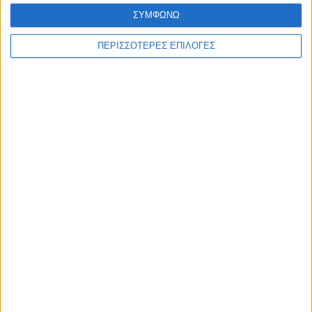
ΣΥΜΦΩΝΩ
ΠΕΡΙΣΣΟΤΕΡΕΣ ΕΠΙΛΟΓΕΣ
ΑΓΡΟΤΙΚΑ
Nέες αποφάσεις για επιχορήγηση
αγροτικών εκμεταλλεύσεων στο Ν.
Καρδίτσας