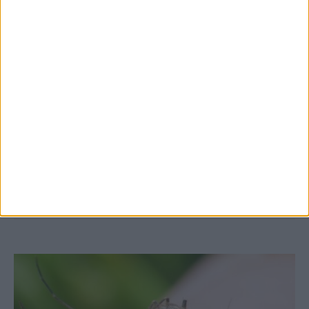
7 Αυγούστου 2026, 10:52 πμ
Θετικό το εμπορικό ισοζύγιο στη
Θεσσαλία, με την Καρδίτσα όμως ουραγό
στις εξαγωγές (πίνακες)
ΚΑΡΔΙΤΣΑ