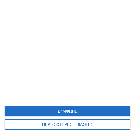
ΕΛΛΑΔΑ
ΣΥΜΦΩΝΩ
Διορισμοί 5.487 εκπαιδευτικών: Πώς
ΠΕΡΙΣΣΟΤΕΡΕΣ ΕΠΙΛΟΓΕΣ
δηλώνονται από σήμερα περιοχές και