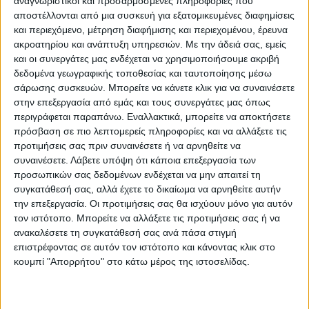
αναγνωριστικοί και προσαρμοσμένες πληροφορίες που
φετινή ρωσική καλλιέργεια.
αποστέλλονται από μια συσκευή για εξατομικευμένες διαφημίσεις
και περιεχόμενο, μέτρηση διαφήμισης και περιεχομένου, έρευνα
ακροατηρίου και ανάπτυξη υπηρεσιών.
Με την άδειά σας, εμείς
Την ίδια στιγμή, από την Ινδία φτάνουν
και οι συνεργάτες μας ενδέχεται να χρησιμοποιήσουμε ακριβή
μηνύματα ότι θα χρειαστεί να κάνει
δεδομένα γεωγραφικής τοποθεσίας και ταυτοποίησης μέσω
σάρωσης συσκευών. Μπορείτε να κάνετε κλικ για να συναινέσετε
εισαγωγές, καθώς τα κρατικά αποθέματα
στην επεξεργασία από εμάς και τους συνεργάτες μας όπως
δεν είναι αρκετά ώστε να παρέμβει
περιγράφεται παραπάνω. Εναλλακτικά, μπορείτε να αποκτήσετε
σημαντικά στις τιμές.
πρόσβαση σε πιο λεπτομερείς πληροφορίες και να αλλάξετε τις
προτιμήσεις σας πριν συναινέσετε ή να αρνηθείτε να
συναινέσετε.
Λάβετε υπόψη ότι κάποια επεξεργασία των
Θετικά μηνύματα φτάνουν από την Κίνα,
προσωπικών σας δεδομένων ενδέχεται να μην απαιτεί τη
όπου μέχρι τις 6 Ιουνίου είχε ήδη
συγκατάθεσή σας, αλλά έχετε το δικαίωμα να αρνηθείτε αυτήν
συγκομιστεί το 57% της χειμερινής
την επεξεργασία. Οι προτιμήσεις σας θα ισχύουν μόνο για αυτόν
τον ιστότοπο. Μπορείτε να αλλάξετε τις προτιμήσεις σας ή να
καλλιέργειας. Συνολικά 12,67 εκατομμύρια
ανακαλέσετε τη συγκατάθεσή σας ανά πάσα στιγμή
εκτάρια έχουν ήδη συγκομιστεί, ανακοίνωσε
επιστρέφοντας σε αυτόν τον ιστότοπο και κάνοντας κλικ στο
την Πέμπτη το υπουργείο Γεωργίας της
κουμπί "Απορρήτου" στο κάτω μέρος της ιστοσελίδας.
χώρας.