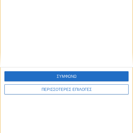
UNCATEGORIZED
Αύριο ανακοινώνονται οι Βάσεις
εισαγωγής στα πανεπιστήμια
ΣΥΜΦΩΝΩ
ΠΕΡΙΣΣΟΤΕΡΕΣ ΕΠΙΛΟΓΕΣ