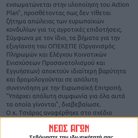
ενσωματώνεται στην υλοποίηση του Action
Plan”, προσθέτοντας πως δεν τίθεται
ζήτημα απώλειας των ευρωπαϊκών
κονδυλίων για τις αγροτικές επιδοτήσεις.
Σύμφωνα με τον ίδιο, τα βήματα για την
εξυγίανση του ΟΠΕΚΕΠΕ (Οργανισμός
Πληρωμών και Ελέγχου Κοινοτικών
Ενισχύσεων Προσανατολισμού και
Εγγυήσεων) αποκτούν ιδιαίτερη βαρύτητα
και δρομολογούνται σε απόλυτη
συνεννόηση με την Ευρωπαϊκή Επιτροπή.
“Υπάρχει απόλυτη συμφωνία για όλα αυτά
τα οποία γίνονται”, διαβεβαίωσε.
Ο κ. Τσιάρας αναφέρθηκε στο σχέδιο
δράσης που έχει κατατεθεί από τον
περασμένο Σεπτέμβριο, κατόπιν
συνεννόησης με την DG Agri,
Σεβόμαστε την ιδιωτικότητά σας