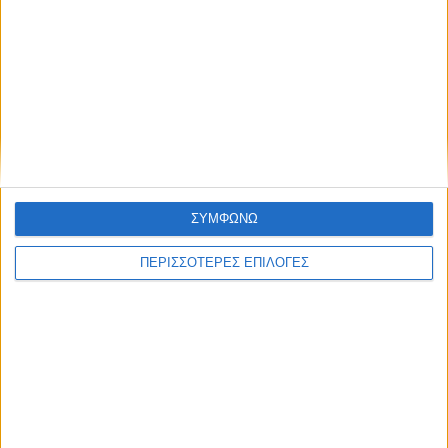
ΑΓΡΟΤΙΚΑ
Δηλώσεις ΟΣΔΕ: Τα δικαιολογητικά, οι
έλεγχοι και οι κυρώσεις που πρέπει να
γνωρίζουν οι παραγωγοί
ΣΥΜΦΩΝΩ
ΠΕΡΙΣΣΟΤΕΡΕΣ ΕΠΙΛΟΓΕΣ