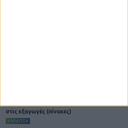
7 Αυγούστου 2026, 10:52 πμ
Θετικό το εμπορικό ισοζύγιο στη
Θεσσαλία, με την Καρδίτσα όμως ουραγό
στις εξαγωγές (πίνακες)
ΚΑΡΔΙΤΣΑ