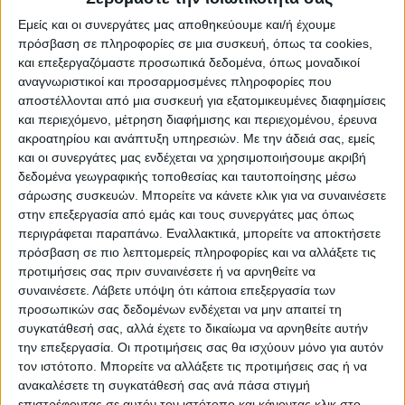
προσδιορίζοντας πως στοχεύει στο να
Εμείς και οι συνεργάτες μας αποθηκεύουμε και/ή έχουμε
πρόσβαση σε πληροφορίες σε μια συσκευή, όπως τα cookies,
θωρακιστεί ο ΟΠΕΚΕΠΕ ως προς τις
και επεξεργαζόμαστε προσωπικά δεδομένα, όπως μοναδικοί
διαδικασίες ελέγχου και πληρωμών. Αυτή
αναγνωριστικοί και προσαρμοσμένες πληροφορίες που
ήταν μια αναγκαία συνθήκη ώστε να
αποστέλλονται από μια συσκευή για εξατομικευμένες διαφημίσεις
αντιμετωπιστούν οι χρόνιες αδυναμίες που
και περιεχόμενο, μέτρηση διαφήμισης και περιεχομένου, έρευνα
ακροατηρίου και ανάπτυξη υπηρεσιών.
Με την άδειά σας, εμείς
είχαν οδηγήσει σε πρόστιμα κατά το
και οι συνεργάτες μας ενδέχεται να χρησιμοποιήσουμε ακριβή
παρελθόν.
δεδομένα γεωγραφικής τοποθεσίας και ταυτοποίησης μέσω
σάρωσης συσκευών. Μπορείτε να κάνετε κλικ για να συναινέσετε
Παράλληλα, υπογράμμισε ότι στο
στην επεξεργασία από εμάς και τους συνεργάτες μας όπως
περιγράφεται παραπάνω. Εναλλακτικά, μπορείτε να αποκτήσετε
μεσοδιάστημα προέκυψαν νέα θέματα,
πρόσβαση σε πιο λεπτομερείς πληροφορίες και να αλλάξετε τις
κυριότερο εκ των οποίων είναι η επικείμενη
προτιμήσεις σας πριν συναινέσετε ή να αρνηθείτε να
ενσωμάτωση του ΟΠΕΚΕΠΕ στην ΑΑΔΕ
συναινέσετε.
Λάβετε υπόψη ότι κάποια επεξεργασία των
προσωπικών σας δεδομένων ενδέχεται να μην απαιτεί τη
(Ανεξάρτητη Αρχή Δημοσίων Εσόδων). Στη
συγκατάθεσή σας, αλλά έχετε το δικαίωμα να αρνηθείτε αυτήν
νέα διαδικασία, δίδεται έμφαση στη χρήση
την επεξεργασία. Οι προτιμήσεις σας θα ισχύουν μόνο για αυτόν
του “ΑΤΑΚ” (Αριθμός Ταυτότητας Ακινήτου)
τον ιστότοπο. Μπορείτε να αλλάξετε τις προτιμήσεις σας ή να
ως απαραίτητου στοιχείου για πληρωμές και
ανακαλέσετε τη συγκατάθεσή σας ανά πάσα στιγμή
επιστρέφοντας σε αυτόν τον ιστότοπο και κάνοντας κλικ στο