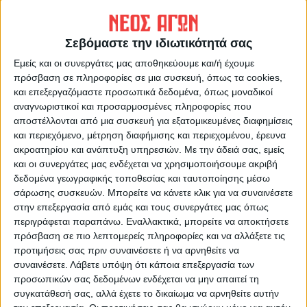
ΠΡΟΗΓΟΥΜΕΝΟ ΑΡΘΡΟ
ΕΠΟΜΕΝΟ ΑΡΘΡΟ
Γκόλ στα ερτζιανά 19/9/2023
«Πάγωσε» ο χρόνος στη
Σεβόμαστε την ιδιωτικότητά σας
Μεταμόρφωση...
Εμείς και οι συνεργάτες μας αποθηκεύουμε και/ή έχουμε
πρόσβαση σε πληροφορίες σε μια συσκευή, όπως τα cookies,
και επεξεργαζόμαστε προσωπικά δεδομένα, όπως μοναδικοί
αναγνωριστικοί και προσαρμοσμένες πληροφορίες που
αποστέλλονται από μια συσκευή για εξατομικευμένες διαφημίσεις
και περιεχόμενο, μέτρηση διαφήμισης και περιεχομένου, έρευνα
ακροατηρίου και ανάπτυξη υπηρεσιών.
Με την άδειά σας, εμείς
και οι συνεργάτες μας ενδέχεται να χρησιμοποιήσουμε ακριβή
δεδομένα γεωγραφικής τοποθεσίας και ταυτοποίησης μέσω
σάρωσης συσκευών. Μπορείτε να κάνετε κλικ για να συναινέσετε
ΝΕΟΣ ΑΓΩΝ
στην επεξεργασία από εμάς και τους συνεργάτες μας όπως
https://neosagon.gr
περιγράφεται παραπάνω. Εναλλακτικά, μπορείτε να αποκτήσετε
Η Αρχαιότερη Καθημερινή Πρωινή Εφημερίδα της Καρδίτσας
πρόσβαση σε πιο λεπτομερείς πληροφορίες και να αλλάξετε τις
προτιμήσεις σας πριν συναινέσετε ή να αρνηθείτε να
συναινέσετε.
Λάβετε υπόψη ότι κάποια επεξεργασία των
προσωπικών σας δεδομένων ενδέχεται να μην απαιτεί τη
συγκατάθεσή σας, αλλά έχετε το δικαίωμα να αρνηθείτε αυτήν