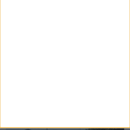
6 Αυγούστου 2026, 10:11 πμ
Ξεκινά η κατεδάφιση ετοιμόρροπων
κτιρίων σε Αγναντερό και Ριζοβούνι
ΚΑΡΔΙΤΣΑ