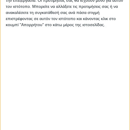
την επεξεργασία. Οι προτιμήσεις σας θα ισχύουν μόνο για αυτόν
ΠΑΡΟΜΟΙΑ ΑΡΘΡΑ
τον ιστότοπο. Μπορείτε να αλλάξετε τις προτιμήσεις σας ή να
ανακαλέσετε τη συγκατάθεσή σας ανά πάσα στιγμή
επιστρέφοντας σε αυτόν τον ιστότοπο και κάνοντας κλικ στο
κουμπί "Απορρήτου" στο κάτω μέρος της ιστοσελίδας.
ΓΝΩΜΕΣ & ΣΧΟΛΙΑ
Άρχισε η ιερακοθηρία στο Παυσίλυπο