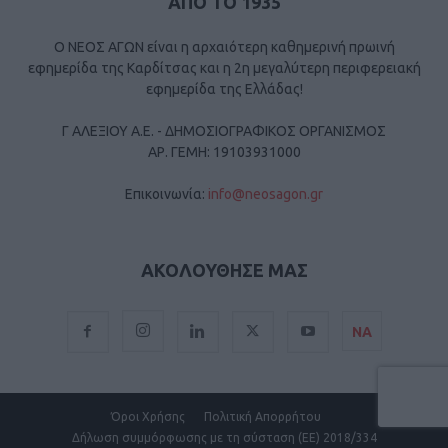
ΑΠΟ ΤΟ 1935
Ο ΝΕΟΣ ΑΓΩΝ είναι η αρχαιότερη καθημερινή πρωινή
εφημερίδα της Καρδίτσας και η 2η μεγαλύτερη περιφερειακή
εφημερίδα της Ελλάδας!
Γ ΑΛΕΞΙΟΥ Α.Ε. - ΔΗΜΟΣΙΟΓΡΑΦΙΚΟΣ ΟΡΓΑΝΙΣΜΟΣ
ΑΡ. ΓΕΜΗ: 19103931000
Επικοινωνία:
info@neosagon.gr
ΑΚΟΛΟΥΘΗΣΕ ΜΑΣ
ΝΑ
Όροι Χρήσης
Πολιτική Απορρήτου
Δήλωση συμμόρφωσης με τη σύσταση (ΕΕ) 2018/334