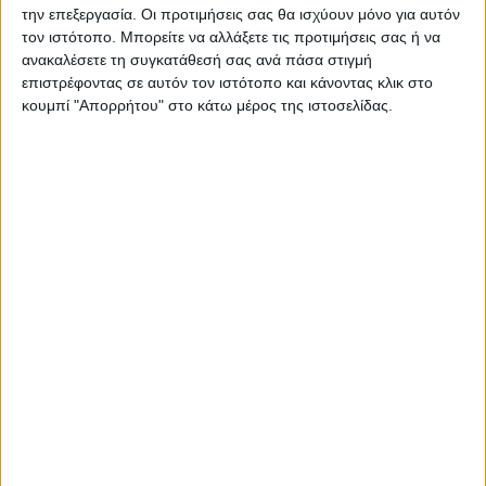
την επεξεργασία. Οι προτιμήσεις σας θα ισχύουν μόνο για αυτόν
τον ιστότοπο. Μπορείτε να αλλάξετε τις προτιμήσεις σας ή να
ανακαλέσετε τη συγκατάθεσή σας ανά πάσα στιγμή
επιστρέφοντας σε αυτόν τον ιστότοπο και κάνοντας κλικ στο
κουμπί "Απορρήτου" στο κάτω μέρος της ιστοσελίδας.
ΚΑΡΔΙΤΣΑ
10 βαθμούς Κελσίου έπεσε η θερμοκρασία
το απόγευμα στην Καρδίτσα, πτήση
αντιχαλαζικής προστασίας στον ουρανό