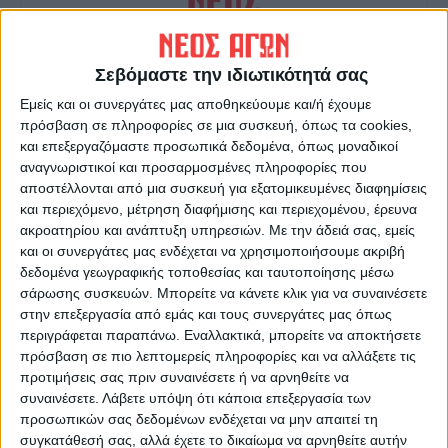
Σεβόμαστε την ιδιωτικότητά σας
ΝΕΟΣ ΑΓΩΝ
Εμείς και οι συνεργάτες μας αποθηκεύουμε και/ή έχουμε
πρόσβαση σε πληροφορίες σε μια συσκευή, όπως τα cookies,
https://neosagon.gr
και επεξεργαζόμαστε προσωπικά δεδομένα, όπως μοναδικοί
Η Αρχαιότερη Καθημερινή Πρωινή Εφημερίδα της Καρδίτσας
αναγνωριστικοί και προσαρμοσμένες πληροφορίες που
αποστέλλονται από μια συσκευή για εξατομικευμένες διαφημίσεις
και περιεχόμενο, μέτρηση διαφήμισης και περιεχομένου, έρευνα
ακροατηρίου και ανάπτυξη υπηρεσιών.
Με την άδειά σας, εμείς
και οι συνεργάτες μας ενδέχεται να χρησιμοποιήσουμε ακριβή
δεδομένα γεωγραφικής τοποθεσίας και ταυτοποίησης μέσω
ΠΑΡΟΜΟΙΑ ΑΡΘΡΑ
σάρωσης συσκευών. Μπορείτε να κάνετε κλικ για να συναινέσετε
στην επεξεργασία από εμάς και τους συνεργάτες μας όπως
περιγράφεται παραπάνω. Εναλλακτικά, μπορείτε να αποκτήσετε
πρόσβαση σε πιο λεπτομερείς πληροφορίες και να αλλάξετε τις
προτιμήσεις σας πριν συναινέσετε ή να αρνηθείτε να
συναινέσετε.
Λάβετε υπόψη ότι κάποια επεξεργασία των
προσωπικών σας δεδομένων ενδέχεται να μην απαιτεί τη
συγκατάθεσή σας, αλλά έχετε το δικαίωμα να αρνηθείτε αυτήν